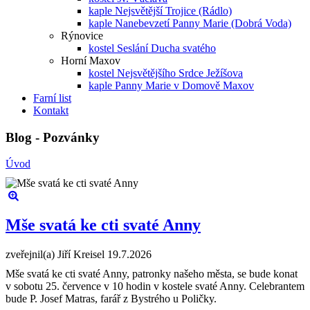
kaple Nejsvětější Trojice (Rádlo)
kaple Nanebevzetí Panny Marie (Dobrá Voda)
Rýnovice
kostel Seslání Ducha svatého
Horní Maxov
kostel Nejsvětějšího Srdce Ježíšova
kaple Panny Marie v Domově Maxov
Farní list
Kontakt
Blog - Pozvánky
Úvod
Mše svatá ke cti svaté Anny
zveřejnil(a) Jiří Kreisel
19.7.2026
Mše svatá ke cti svaté Anny, patronky našeho města, se bude konat
v sobotu 25. července v 10 hodin v kostele svaté Anny. Celebrantem
bude P. Josef Matras, farář z Bystrého u Poličky.