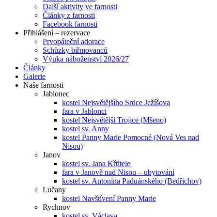
Další aktivity ve farnosti
Články z farnosti
Facebook farnosti
Přihlášení – rezervace
Prvopáteční adorace
Schůzky biřmovanců
Výuka náboženství 2026/27
Články
Galerie
Naše farnosti
Jablonec
kostel Nejsvětějšího Srdce Ježíšova
fara v Jablonci
kostel Nejsvětější Trojice (Mšeno)
kostel sv. Anny
kostel Panny Marie Pomocné (Nová Ves nad
Nisou)
Janov
kostel sv. Jana Křtitele
fara v Janově nad Nisou – ubytování
kostel sv. Antonína Paduánského (Bedřichov)
Lučany
kostel Navštívení Panny Marie
Rychnov
kostel sv. Václava