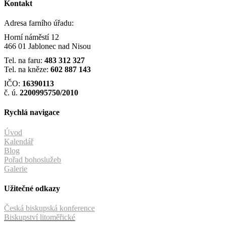
Kontakt
Adresa farního úřadu:
Horní náměstí 12
466 01 Jablonec nad Nisou
Tel. na faru:
483 312 327
Tel. na kněze:
602 887 143
IČO:
16390113
č. ú.
2200995750/2010
Rychlá navigace
Úvod
Kalendář
Blog
Pořad bohoslužeb
Galerie
Užitečné odkazy
Česká biskupská konference
Biskupství litoměřické