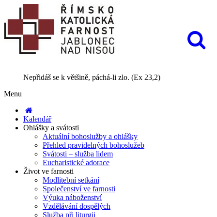
Nepřidáš se k většině, páchá-li zlo. (Ex 23,2)
Menu
Kalendář
Ohlášky a svátosti
Aktuální bohoslužby a ohlášky
Přehled pravidelných bohoslužeb
Svátosti – služba lidem
Eucharistické adorace
Život ve farnosti
Modlitební setkání
Společenství ve farnosti
Výuka náboženství
Vzdělávání dospělých
Služba při liturgii