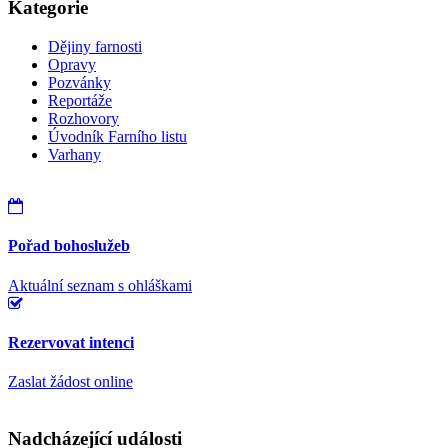
Kategorie
Dějiny farnosti
Opravy
Pozvánky
Reportáže
Rozhovory
Úvodník Farního listu
Varhany
Pořad bohoslužeb
Aktuální seznam s ohláškami
Rezervovat intenci
Zaslat žádost online
Nadcházející události