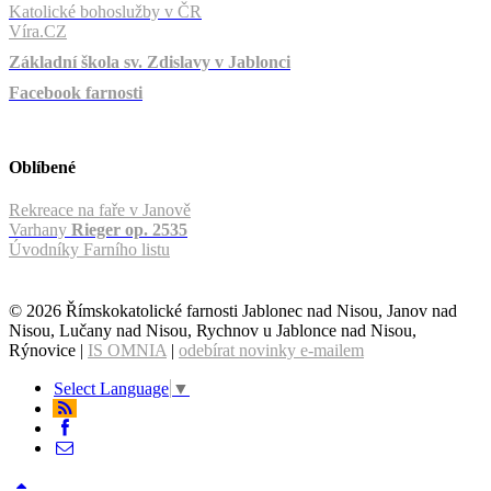
Katolické bohoslužby v ČR
Víra.CZ
Základní škola sv. Zdislavy v Jablonci
Facebook farnosti
Oblíbené
Rekreace na faře v Janově
Varhany
Rieger op. 2535
Úvodníky Farního listu
© 2026 Římskokatolické farnosti Jablonec nad Nisou, Janov nad
Nisou, Lučany nad Nisou, Rychnov u Jablonce nad Nisou,
Rýnovice |
IS OMNIA
|
odebírat novinky e-mailem
Select Language
▼