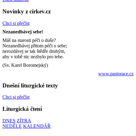
Novinky z církev.cz
Chci si přečíst
Nezanedbávej sebe!
Máš na starosti péči o duše?
Nezanedbávej přitom péči o sebe;
nerozdávej se tak štědře druhým,
aby v tobě nic nezbylo pro tebe.
(Sv. Karel Boromejský)
www.pastorace.cz
Dnešní liturgické texty
Chci si přečíst
Liturgická čtení
DNES
ZÍTRA
NEDĚLE
KALENDÁŘ