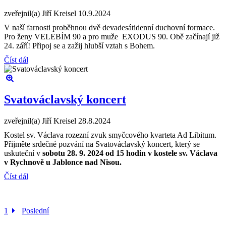
zveřejnil(a) Jiří Kreisel
10.9.2024
V naší farnosti proběhnou dvě devadesátidenní duchovní formace.
Pro ženy VELEBÍM 90 a pro muže EXODUS 90. Obě začínají již
24. září! Připoj se a zažij hlubší vztah s Bohem.
Číst dál
Svatováclavský koncert
zveřejnil(a) Jiří Kreisel
28.8.2024
Kostel sv. Václava rozezní zvuk smyčcového kvarteta Ad Libitum.
Přijměte srdečné pozvání na Svatováclavský koncert, který se
uskuteční v
sobotu 28. 9. 2024 od 15 hodin v kostele sv. Václava
v Rychnově u Jablonce nad Nisou.
Číst dál
1
Poslední