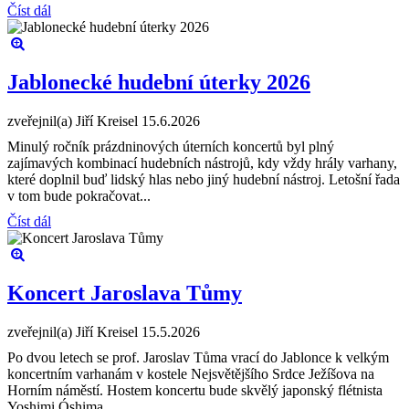
Číst dál
Jablonecké hudební úterky 2026
zveřejnil(a) Jiří Kreisel
15.6.2026
Minulý ročník prázdninových úterních koncertů byl plný
zajímavých kombinací hudebních nástrojů, kdy vždy hrály varhany,
které doplnil buď lidský hlas nebo jiný hudební nástroj. Letošní řada
v tom bude pokračovat...
Číst dál
Koncert Jaroslava Tůmy
zveřejnil(a) Jiří Kreisel
15.5.2026
Po dvou letech se prof. Jaroslav Tůma vrací do Jablonce k velkým
koncertním varhanám v kostele Nejsvětějšího Srdce Ježíšova na
Horním náměstí. Hostem koncertu bude skvělý japonský flétnista
Yoshimi Óshima.