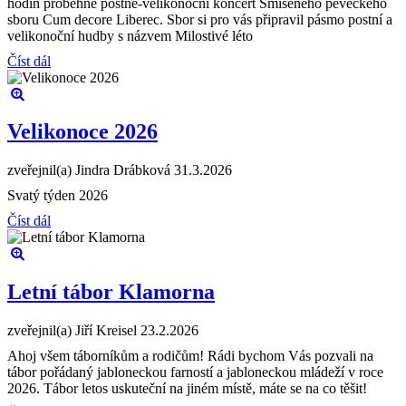
hodin proběhne postně-velikonoční koncert Smíšeného pěveckého
sboru Cum decore Liberec. Sbor si pro vás připravil pásmo postní a
velikonoční hudby s názvem Milostivé léto
Číst dál
Velikonoce 2026
zveřejnil(a) Jindra Drábková
31.3.2026
Svatý týden 2026
Číst dál
Letní tábor Klamorna
zveřejnil(a) Jiří Kreisel
23.2.2026
Ahoj všem táborníkům a rodičům! Rádi bychom Vás pozvali na
tábor pořádaný jabloneckou farností a jabloneckou mládeží v roce
2026. Tábor letos uskuteční na jiném místě, máte se na co těšit!