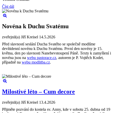
Číst dál
Novéna k Duchu Svatému
zveřejnil(a) Jiří Kreisel
14.5.2026
Před slavností seslání Ducha Svatého se společně modlíme
devítidenní novénu k Duchu Svatému. První den novény je 15.
května, den po slavnosti Nanebevstoupení Páně. Texty k zamyšlení i
novéna jsou na
webu pastorace.cz
, autorem je P. Vojtěch Kodet,
případně na
webu modlitba.cz
.
Milostivé léto – Cum decore
zveřejnil(a) Jiří Kreisel
13.4.2026
Přijměte pozvání do kostela sv. Anny, kde v sobotu 25. dubna od 19