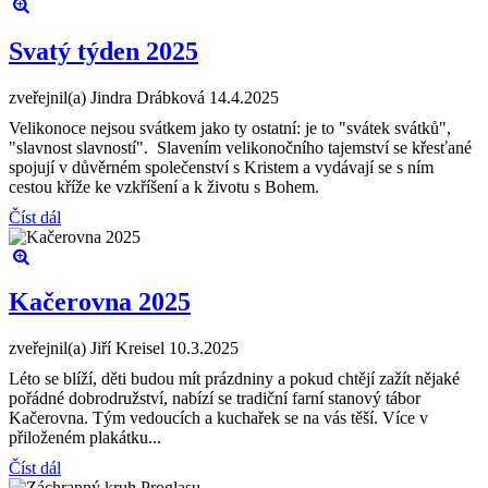
Svatý týden 2025
zveřejnil(a) Jindra Drábková
14.4.2025
Velikonoce nejsou svátkem jako ty ostatní: je to "svátek svátků",
"slavnost slavností". Slavením velikonočního tajemství se křesťané
spojují v důvěrném společenství s Kristem a vydávají se s ním
cestou kříže ke vzkříšení a k životu s Bohem.
Číst dál
Kačerovna 2025
zveřejnil(a) Jiří Kreisel
10.3.2025
Léto se blíží, děti budou mít prázdniny a pokud chtějí zažít nějaké
pořádné dobrodružství, nabízí se tradiční farní stanový tábor
Kačerovna. Tým vedoucích a kuchařek se na vás těší. Více v
přiloženém plakátku...
Číst dál