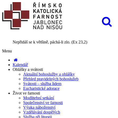
Nepřidáš se k většině, páchá-li zlo. (Ex 23,2)
Menu
Kalendář
Ohlášky a svátosti
Aktuální bohoslužby a ohlášky
Přehled pravidelných bohoslužeb
Svátosti – služba lidem
Eucharistické adorace
Život ve farnosti
Modlitební setkání
Společenství ve farnosti
Výuka náboženství
Vzdělávání dospělých
Služba při liturgii