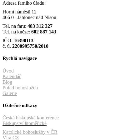
Adresa farního úřadu:
Horní náměstí 12
466 01 Jablonec nad Nisou
Tel. na faru:
483 312 327
Tel. na kněze:
602 887 143
IČO:
16390113
č. ú.
2200995750/2010
Rychlá navigace
Úvod
Kalendář
Blog
Pořad bohoslužeb
Galerie
Užitečné odkazy
Česká biskupská konference
Biskupství litoměřické
Katolické bohoslužby v ČR
Víra.CZ