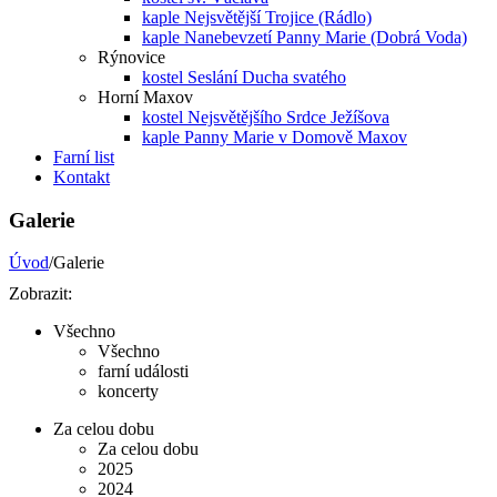
kaple Nejsvětější Trojice (Rádlo)
kaple Nanebevzetí Panny Marie (Dobrá Voda)
Rýnovice
kostel Seslání Ducha svatého
Horní Maxov
kostel Nejsvětějšího Srdce Ježíšova
kaple Panny Marie v Domově Maxov
Farní list
Kontakt
Galerie
Úvod
/Galerie
Zobrazit:
Všechno
Všechno
farní události
koncerty
Za celou dobu
Za celou dobu
2025
2024