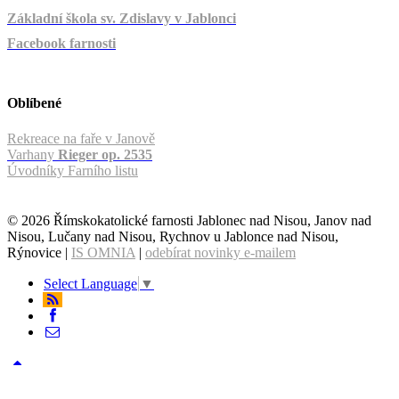
Základní škola sv. Zdislavy v Jablonci
Facebook farnosti
Oblíbené
Rekreace na faře v Janově
Varhany
Rieger op. 2535
Úvodníky Farního listu
© 2026 Římskokatolické farnosti Jablonec nad Nisou, Janov nad
Nisou, Lučany nad Nisou, Rychnov u Jablonce nad Nisou,
Rýnovice |
IS OMNIA
|
odebírat novinky e-mailem
Select Language
▼