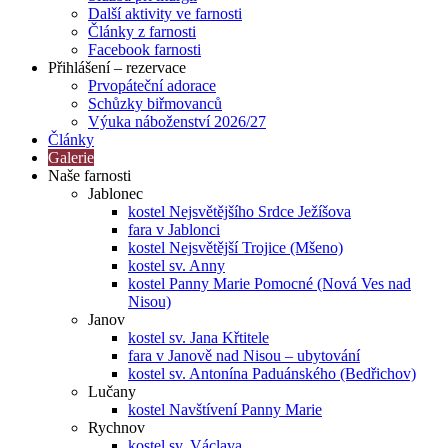
Další aktivity ve farnosti
Články z farnosti
Facebook farnosti
Přihlášení – rezervace
Prvopáteční adorace
Schůzky biřmovanců
Výuka náboženství 2026/27
Články
Galerie
Naše farnosti
Jablonec
kostel Nejsvětějšího Srdce Ježíšova
fara v Jablonci
kostel Nejsvětější Trojice (Mšeno)
kostel sv. Anny
kostel Panny Marie Pomocné (Nová Ves nad
Nisou)
Janov
kostel sv. Jana Křtitele
fara v Janově nad Nisou – ubytování
kostel sv. Antonína Paduánského (Bedřichov)
Lučany
kostel Navštívení Panny Marie
Rychnov
kostel sv. Václava