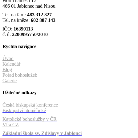
Horní náměstí 12
466 01 Jablonec nad Nisou
Tel. na faru:
483 312 327
Tel. na kněze:
602 887 143
IČO:
16390113
č. ú.
2200995750/2010
Rychlá navigace
Úvod
Kalendář
Blog
Pořad bohoslužeb
Galerie
Užitečné odkazy
Česká biskupská konference
Biskupství litoměřické
Katolické bohoslužby v ČR
Víra.CZ
Základní škola sv. Zdislavy v Jablonci