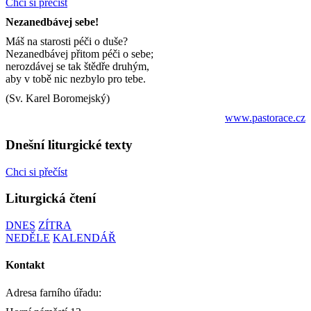
Chci si přečíst
Nezanedbávej sebe!
Máš na starosti péči o duše?
Nezanedbávej přitom péči o sebe;
nerozdávej se tak štědře druhým,
aby v tobě nic nezbylo pro tebe.
(Sv. Karel Boromejský)
www.pastorace.cz
Dnešní liturgické texty
Chci si přečíst
Liturgická čtení
DNES
ZÍTRA
NEDĚLE
KALENDÁŘ
Kontakt
Adresa farního úřadu: