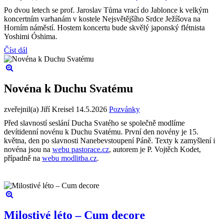
Po dvou letech se prof. Jaroslav Tůma vrací do Jablonce k velkým
koncertním varhanám v kostele Nejsvětějšího Srdce Ježíšova na
Horním náměstí. Hostem koncertu bude skvělý japonský flétnista
Yoshimi Óshima.
Číst dál
Novéna k Duchu Svatému
zveřejnil(a) Jiří Kreisel
14.5.2026
Pozvánky
Před slavností seslání Ducha Svatého se společně modlíme
devítidenní novénu k Duchu Svatému. První den novény je 15.
května, den po slavnosti Nanebevstoupení Páně. Texty k zamyšlení i
novéna jsou na
webu pastorace.cz
, autorem je P. Vojtěch Kodet,
případně na
webu modlitba.cz
.
Milostivé léto – Cum decore