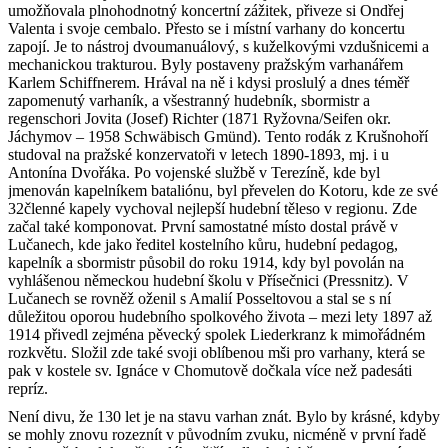
umožňovala plnohodnotný
koncert
ní zážitek, přiveze si Ondřej
Valenta i svoje cembalo. Přesto se i místní varhany do
koncert
u
zapojí. Je to nástroj dvoumanuálový, s kuželkovými vzdušnicemi a
mechanickou trakturou. Byly postaveny pražským varhanářem
Karlem Schiffnerem. Hrával na ně i kdysi proslulý a dnes téměř
zapomenutý varhaník, a všestranný hudebník, sbormistr a
regenschori Jovita (Josef) Richter (1871 Ryžovna/Seifen okr.
Jáchymov – 1958 Schwäbisch Gmünd). Tento rodák z Krušnohoří
studoval na pražské konzervatoři v letech 1890-1893, mj. i u
Antonína Dvořáka. Po vojenské službě v Terezíně, kde byl
jmenován kapelníkem bataliónu, byl převelen do Kotoru, kde ze své
32členné kapely vychoval nejlepší hudební těleso v regionu. Zde
začal také komponovat. První samostatné místo dostal právě v
Lučanech, kde jako ředitel kostelního kůru, hudební pedagog,
kapelník a sbormistr působil do roku 1914, kdy byl povolán na
vyhlášenou německou hudební školu v Přísečnici (Pressnitz). V
Lučanech se rovněž oženil s Amalií Posseltovou a stal se s ní
důležitou oporou hudebního spolkového života – mezi lety 1897 až
1914 přivedl zejména pěvecký spolek Liederkranz k mimořádném
rozkvětu. Složil zde také svoji oblíbenou mši pro varhany, která se
pak v kostele sv. Ignáce v Chomutově dočkala více než padesáti
repríz.
Není divu, že 130 let je na stavu varhan znát. Bylo by krásné, kdyby
se mohly znovu rozeznít v původním zvuku, nicméně v první řadě