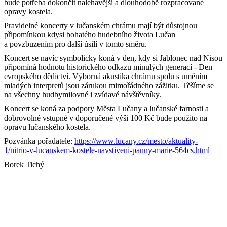
bude potřeba dokončit naléhavější a dlouhodobě rozpracované
opravy kostela.
Pravidelné
koncert
y v lučanském chrámu mají být důstojnou
připomínkou kdysi bohatého hudebního života Lučan
a povzbuzením pro další úsilí v tomto směru.
Koncert
se navíc symbolicky koná v den, kdy si Jablonec nad Nisou
připomíná hodnotu historického odkazu minulých generací - Den
evropského dědictví. Výborná akustika chrámu spolu s uměním
mladých interpretů jsou zárukou mimořádného zážitku. Těšíme se
na všechny hudbymilovné i zvídavé návštěvníky.
Koncert
se koná za podpory Města Lučany a lučanské farnosti a
dobrovolné vstupné v doporučené výši 100 Kč bude použito na
opravu lučanského kostela.
Pozvánka pořadatele:
https://www.lucany.cz/mesto/aktuality-
1/nitrio-v-lucanskem-kostele-navstiveni-panny-marie-564cs.html
Borek Tichý