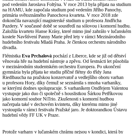
pod vedením Jaroslava Foltýna. V roce 2013 byla přijata na studium
na HAMU, kde započala studium pod vedením Jiřího Panochy,
primária světoznámého Panochova kvarteta. V roce 2018 zde
dokončila navazující magisterské studium u profesora Jindřicha
Pazdery. V současné době se soustředí na sólovou i komorní hudbu.
Založila kvarteto Hanse Krásy, které mimo jiné zahrálo v lučanském
kostele Navštívení Panny Marie před lety v rámci Mezinárodního
hudebního festivalu Mladá Praha. Je členkou orchestru národního
divadla.
Flétnistka
Eva Prchalová
pochází z Liberce, kde se již od dětství
věnovala hře na hudební nástroje a zpěvu. Od šestnácti let působila
v mezinárodním studentském orchestru Europera. Po ukončení
gymnázia byla přijata ke studiu příčné flétny do třídy Jana
Riedlbaucha na pražskou konzervatoř a vedlejšího oboru varhan
u profesora Hory, díky čemuž se seznámila s mnoha varhaníky,
se kterými dodnes spolupracuje. S varhaníkem Ondřejem Valentou
vystupuje jako duo či společně s houslistkou Šárkou Petříkovou
jako komorní soubor NiTrio. Zkušenosti s komorní hudbou
načerpala také v dechovém kvintetu, díky kterému mimo jiné
vystoupila v rámci festivalu Pražské jaro. Je doktorandkou Ústavu
hudební vědy FF UK v Praze.
Protože varhany v lučanském chrámu nejsou v kondici, která by