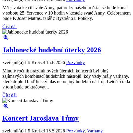
Mše svatá ke cti svaté Anny, patronky našeho města, se bude konat
v sobotu 25. července v 10 hodin v kostele svaté Anny. Celebrantem
bude P. Josef Matras, farář z Bystrého u Poličky.
Číst dál
Jablonecké hudební úterky 2026
zveřejnil(a) Jiří Kreisel
15.6.2026
Pozvánky
Minulý ročník prázdninových úterních koncertů byl plný
zajímavých kombinací hudebních nástrojů, kdy vždy hrály varhany,
které doplnil buď lidský hlas nebo jiný hudební nástroj. Letošní řada
v tom bude pokračovat...
Číst dál
Koncert Jaroslava Tůmy
zveřejnil(a) Jiří Kreisel
15.5.2026
Pozvánky
,
Varhany