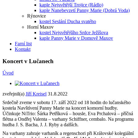
kaple Nejsvětější Trojice (Rádlo)
kaple Nanebevzetí Panny Marie (Dobrá Voda)
Rýnovice
kostel Seslání Ducha svatého
Horní Maxov
kostel Nejsvětějšího Srdce Ježíšova
kaple Panny Marie v Domově Maxov
Farní list
Kontakt
Koncert v Lučanech
Úvod
zveřejnil(a)
Jiří Kreisel
31.8.2022
Srdečně zveme v sobotu 17. září 2022 od 18 hodin do lučanského
kostela Navštívení Panny Marie na koncert komorní hudby.
Účinkuje NiTrio: Šárka Petříková – housle, Eva Prchalová – příčná
flétna a Ondřej Valenta – varhany Schiffner, cembalo. Na programu
hudba J. S. Bacha, J. J. Ryby a dalších.
Na varhany zahraje varhaník a regenschori při Královské kolegiální