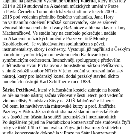
kapitule na pražském Vyšehradě
Ondřej Valenta
, který mezi lety
2014 a 2019 studoval na Akademii múzických umění v Praze
u Pavla Černého. Tomu předcházelo studium v letech 2009 -
2015 pod vedením předního českého varhaníka, Jana Hory,
na varhanním oddělení Pražské konzervatoře, kde se zároveň
věnoval hře na cembalo u Ivany Bažantové a hře na klavír u Jany
Macharáčkové. Ve studiu hry na cembalo pokračuje i nadále
na Akademii múzických umění v Praze ve třídě Moniky
Knoblochové. Je vyhledávaným spoluhráčem s pěvci,
instrumentalisty, sbory i orchestry. Vystoupil již například s Českým
národním symfonickým orchestrem nebo Karlovarským
symfonickým orchestrem. Intenzivněji spolupracuje především
s flétnistkou Evou Prchalovou a houslistkou Šárkou Petříkovou,
s nimiž založil soubor NiTrio V jeho podání se rozezní lučanský
nástroj, který pro lučanský kostel dodal pražský stavitel těchto
hudebních nástrojů Karl Schiffner v roce 1889.
Šárka Petříková
, která v lučanském kostele zahraje na housle
se hře na tento nástroj začala věnovat v šesti letech pod vedením
violoncellisty Stanislava Sůvy na ZUŠ Jabloňové v Liberci.
Od osmi let navštěvovala mistrovské kurzy u prof. Jindřicha
Pazdery v Písku. Již za dob studia na základní umělecké škole
se s úspěchem účastnila soutěží tuzemských i mezinárodních.
Po úspěšném přijetí na Pardubickou konzervatoř zde studovala čtyři
roky ve třídě Jiřího Chuchválka. Zbývající dva roky šestiletého
studia konzervatoře dokončila v Praze na Státní konzervatoři