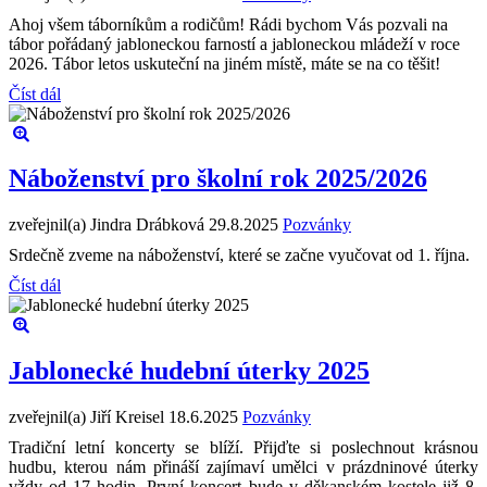
Ahoj všem táborníkům a rodičům! Rádi bychom Vás pozvali na
tábor pořádaný jabloneckou farností a jabloneckou mládeží v roce
2026. Tábor letos uskuteční na jiném místě, máte se na co těšit!
Číst dál
Náboženství pro školní rok 2025/2026
zveřejnil(a) Jindra Drábková
29.8.2025
Pozvánky
Srdečně zveme na náboženství, které se začne vyučovat od 1. října.
Číst dál
Jablonecké hudební úterky 2025
zveřejnil(a) Jiří Kreisel
18.6.2025
Pozvánky
Tradiční letní koncerty se blíží. Přijďte si poslechnout krásnou
hudbu, kterou nám přináší zajímaví umělci v prázdninové úterky
vždy od 17 hodin. První koncert bude v děkanském kostele již 8.