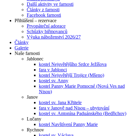
Další aktivity ve farnosti
Články z farnosti
Facebook farnosti
Přihlášení – rezervace
Prvopáteční adorace
Schůzky biřmovanců
Výuka náboženství 2026/27
Články
Galerie
Naše farnosti
Jablonec
kostel Nejsvětějšího Srdce Ježíšova
fara v Jablonci
kostel Nejsvětější Trojice (Mšeno)
kostel sv. Anny
kostel Panny Marie Pomocné (Nová Ves nad
Nisou)
Janov
kostel sv. Jana Křtitele
fara v Janově nad Nisou – ubytování
kostel sv. Antonína Paduánského (Bedřichov)
Lučany
kostel Navštívení Panny Marie
Rychnov
kostel sv. Václava