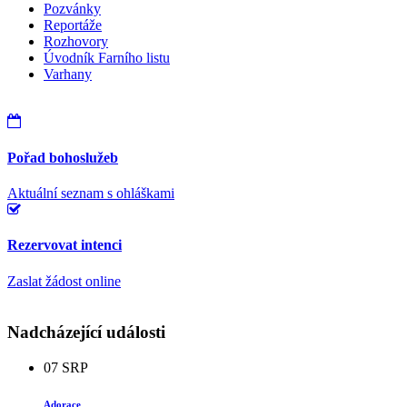
Pozvánky
Reportáže
Rozhovory
Úvodník Farního listu
Varhany
Pořad bohoslužeb
Aktuální seznam s ohláškami
Rezervovat intenci
Zaslat žádost online
Nadcházející události
07
SRP
Adorace