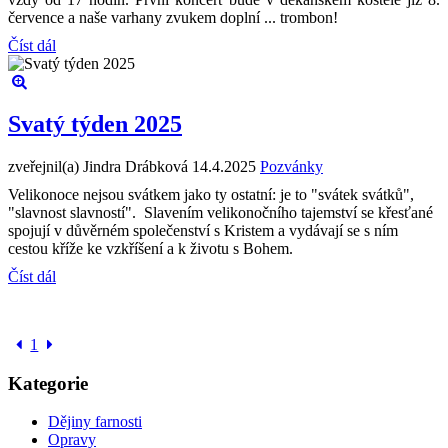
července a naše varhany zvukem doplní ... trombon!
Číst dál
Svatý týden 2025
zveřejnil(a) Jindra Drábková
14.4.2025
Pozvánky
Velikonoce nejsou svátkem jako ty ostatní: je to "svátek svátků",
"slavnost slavností". Slavením velikonočního tajemství se křesťané
spojují v důvěrném společenství s Kristem a vydávají se s ním
cestou kříže ke vzkříšení a k životu s Bohem.
Číst dál
1
Kategorie
Dějiny farnosti
Opravy