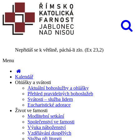
Nepřidáš se k většině, páchá-li zlo. (Ex 23,2)
Menu
Kalendář
Ohlášky a svátosti
Aktuální bohoslužby a ohlášky
Přehled pravidelných bohoslužeb
Svátosti – služba lidem
Eucharistické adorace
Život ve farnosti
Modlitební setkání
Společenství ve farnosti
Výuka náboženství
Vzdělávání dospělých
Služba při liturgii