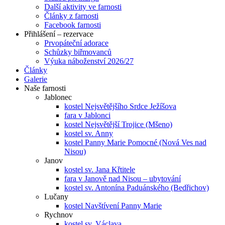
Další aktivity ve farnosti
Články z farnosti
Facebook farnosti
Přihlášení – rezervace
Prvopáteční adorace
Schůzky biřmovanců
Výuka náboženství 2026/27
Články
Galerie
Naše farnosti
Jablonec
kostel Nejsvětějšího Srdce Ježíšova
fara v Jablonci
kostel Nejsvětější Trojice (Mšeno)
kostel sv. Anny
kostel Panny Marie Pomocné (Nová Ves nad
Nisou)
Janov
kostel sv. Jana Křtitele
fara v Janově nad Nisou – ubytování
kostel sv. Antonína Paduánského (Bedřichov)
Lučany
kostel Navštívení Panny Marie
Rychnov
kostel sv. Václava