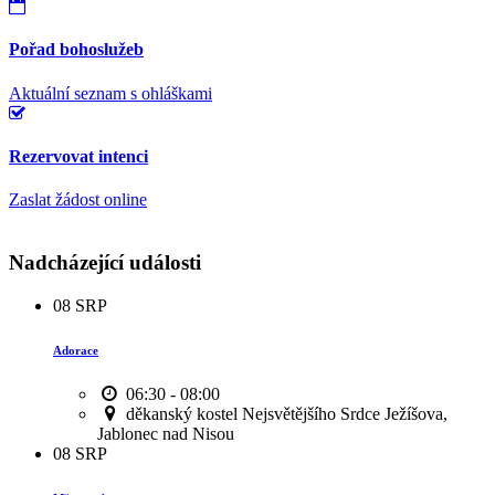
Pořad bohoslužeb
Aktuální seznam s ohláškami
Rezervovat intenci
Zaslat žádost online
Nadcházející události
08
SRP
Adorace
06:30 - 08:00
děkanský kostel Nejsvětějšího Srdce Ježíšova,
Jablonec nad Nisou
08
SRP