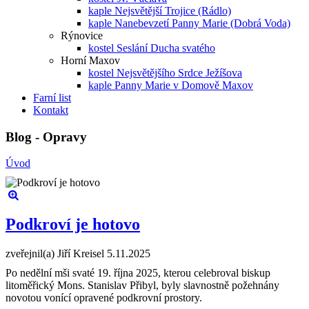
kaple Nejsvětější Trojice (Rádlo)
kaple Nanebevzetí Panny Marie (Dobrá Voda)
Rýnovice
kostel Seslání Ducha svatého
Horní Maxov
kostel Nejsvětějšího Srdce Ježíšova
kaple Panny Marie v Domově Maxov
Farní list
Kontakt
Blog - Opravy
Úvod
Podkroví je hotovo
zveřejnil(a) Jiří Kreisel
5.11.2025
Po nedělní mši svaté 19. října 2025, kterou celebroval biskup
litoměřický Mons. Stanislav Přibyl, byly slavnostně požehnány
novotou vonící opravené podkrovní prostory.