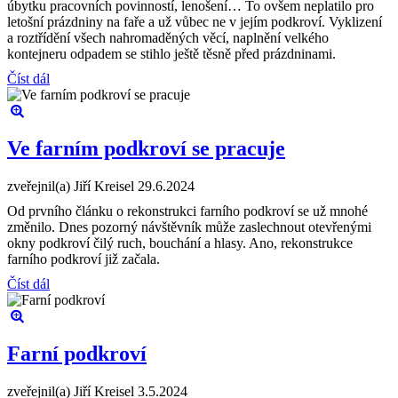
úbytku pracovních povinností, lenošení… To ovšem neplatilo pro
letošní prázdniny na faře a už vůbec ne v jejím podkroví. Vyklizení
a roztřídění všech nahromaděných věcí, naplnění velkého
kontejneru odpadem se stihlo ještě těsně před prázdninami.
Číst dál
Ve farním podkroví se pracuje
zveřejnil(a) Jiří Kreisel
29.6.2024
Od prvního článku o rekonstrukci farního podkroví se už mnohé
změnilo. Dnes pozorný návštěvník může zaslechnout otevřenými
okny podkroví čilý ruch, bouchání a hlasy. Ano, rekonstrukce
farního podkroví již začala.
Číst dál
Farní podkroví
zveřejnil(a) Jiří Kreisel
3.5.2024