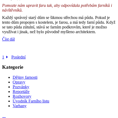
Pomozte nám upravit faru tak, aby odpovídala potřebám farníků i
návštěvníků.
Každý správný starý dům se šikmou střechou má půdu. Pokud je
tento dům propojen s kostelem, je farou, a má tedy farní půdu. Když
se tato půda zútulní, stává se farním podkrovím, které je možno
využívat i jinak, než bylo původně myšleno architektem.
Číst dál
1
Poslední
Kategorie
Dějiny farnosti
Opravy
Pozvánky
Reportáže
Rozhovory
Úvodník Farního listu
Varhany