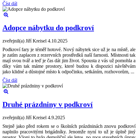
Číst dál
Adopce nábytku do podkroví
zveřejnil(a) Jiří Kreisel
4.10.2025
Podkroví fary je téměř hotové. Nový nábytek sice už je na místě, ale
je zatím zaplacen z rezervních prostředků naší farnosti. Místnosti tak
mají svou tvář a teď je čas dát jim život. Spousta z vás už pomohla a
díky vám tak máme prostory, které budou k dispozici návštěvám
jako klidné a důstojné místo k odpočinku, setkáním, rozhovorům, ...
Číst dál
Druhé prázdniny v podkroví
zveřejnil(a) Jiří Kreisel
4.9.2025
Stejně jako před rokem se o školních prázdninách znovu podkroví
naplnilo pracovitými brigádníky. Jenomže nyní to už je úplně jiný
prostor. Vloni to bylo demoliční ale letos, po roce stavebních úprav