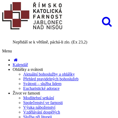
Nepřidáš se k většině, páchá-li zlo. (Ex 23,2)
Menu
Kalendář
Ohlášky a svátosti
Aktuální bohoslužby a ohlášky
Přehled pravidelných bohoslužeb
Svátosti – služba lidem
Eucharistické adorace
Život ve farnosti
Modlitební setkání
Společenství ve farnosti
Výuka náboženství
Vzdělávání dospělých
Služba při liturgii