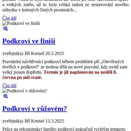
a velkých změn, už to byla veliká radost ze sestavování nového
nábytku v krásných čistých prostorách...
Číst dál
Podkroví ve finiši
zveřejnil(a) Jiří Kreisel
20.5.2025
Pravidelní návštěvníci podkroví během prohlídek při „Otevřených
dveřích v podkroví“ se mohou těšit na nové pozvání, kdy uvidí zase
velký posun dopředu.
Termín je již naplánován na neděli 8.
června po mši svaté.
Číst dál
Podkroví v růžovém?
zveřejnil(a) Jiří Kreisel
13.3.2025
Práce na rekonstrukci farního podkroví pokračují rychlým tempem.