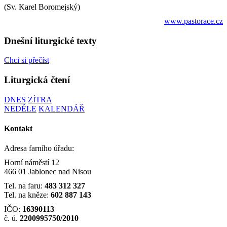
(Sv. Karel Boromejský)
www.pastorace.cz
Dnešní liturgické texty
Chci si přečíst
Liturgická čtení
DNES
ZÍTRA
NEDĚLE
KALENDÁŘ
Kontakt
Adresa farního úřadu:
Horní náměstí 12
466 01 Jablonec nad Nisou
Tel. na faru:
483 312 327
Tel. na kněze:
602 887 143
IČO:
16390113
č. ú.
2200995750/2010