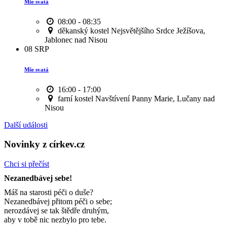
Mše svatá
08:00 - 08:35
děkanský kostel Nejsvětějšího Srdce Ježíšova,
Jablonec nad Nisou
08
SRP
Mše svatá
16:00 - 17:00
farní kostel Navštívení Panny Marie, Lučany nad
Nisou
Další události
Novinky z církev.cz
Chci si přečíst
Nezanedbávej sebe!
Máš na starosti péči o duše?
Nezanedbávej přitom péči o sebe;
nerozdávej se tak štědře druhým,
aby v tobě nic nezbylo pro tebe.