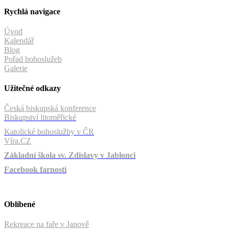
Rychlá navigace
Úvod
Kalendář
Blog
Pořad bohoslužeb
Galerie
Užitečné odkazy
Česká biskupská konference
Biskupství litoměřické
Katolické bohoslužby v ČR
Víra.CZ
Základní škola sv. Zdislavy v Jablonci
Facebook farnosti
Oblíbené
Rekreace na faře v Janově