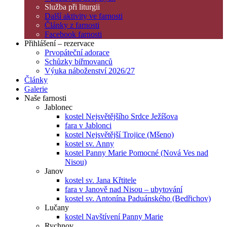
Služba při liturgii
Další aktivity ve farnosti
Články z farnosti
Facebook farnosti
Přihlášení – rezervace
Prvopáteční adorace
Schůzky biřmovanců
Výuka náboženství 2026/27
Články
Galerie
Naše farnosti
Jablonec
kostel Nejsvětějšího Srdce Ježíšova
fara v Jablonci
kostel Nejsvětější Trojice (Mšeno)
kostel sv. Anny
kostel Panny Marie Pomocné (Nová Ves nad
Nisou)
Janov
kostel sv. Jana Křtitele
fara v Janově nad Nisou – ubytování
kostel sv. Antonína Paduánského (Bedřichov)
Lučany
kostel Navštívení Panny Marie
Rychnov