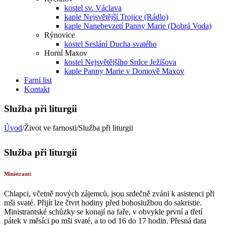
kostel sv. Václava
kaple Nejsvětější Trojice (Rádlo)
kaple Nanebevzetí Panny Marie (Dobrá Voda)
Rýnovice
kostel Seslání Ducha svatého
Horní Maxov
kostel Nejsvětějšího Srdce Ježíšova
kaple Panny Marie v Domově Maxov
Farní list
Kontakt
Služba při liturgii
Úvod
/Život ve farnosti/Služba při liturgii
Služba při liturgii
Ministranti
Chlapci, včetně nových zájemců, jsou srdečně zváni k asistenci při
mši svaté. Přijít lze čtvrt hodiny před bohoslužbou do sakristie.
Ministrantské schůzky se konají na faře, v obvykle první a třetí
pátek v měsíci po mši svaté, a to od 16 do 17 hodin. Přesná data