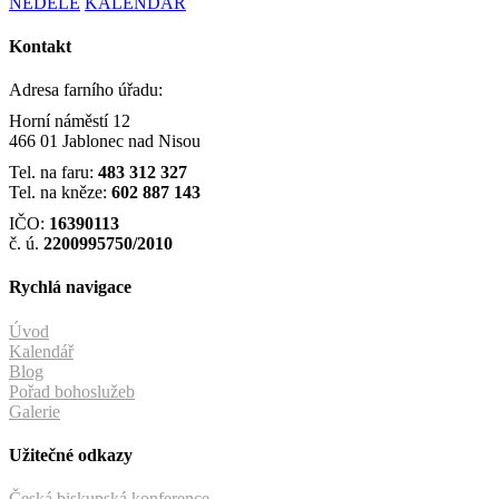
NEDĚLE
KALENDÁŘ
Kontakt
Adresa farního úřadu:
Horní náměstí 12
466 01 Jablonec nad Nisou
Tel. na faru:
483 312 327
Tel. na kněze:
602 887 143
IČO:
16390113
č. ú.
2200995750/2010
Rychlá navigace
Úvod
Kalendář
Blog
Pořad bohoslužeb
Galerie
Užitečné odkazy
Česká biskupská konference