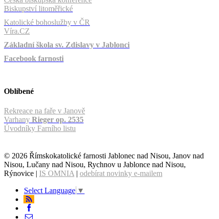
Biskupství litoměřické
Katolické bohoslužby v ČR
Víra.CZ
Základní škola sv. Zdislavy v Jablonci
Facebook farnosti
Oblíbené
Rekreace na faře v Janově
Varhany
Rieger op. 2535
Úvodníky Farního listu
© 2026 Římskokatolické farnosti Jablonec nad Nisou, Janov nad
Nisou, Lučany nad Nisou, Rychnov u Jablonce nad Nisou,
Rýnovice |
IS OMNIA
|
odebírat novinky e-mailem
Select Language
▼