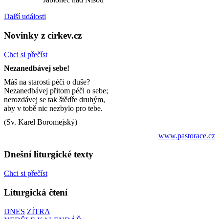
Další události
Novinky z církev.cz
Chci si přečíst
Nezanedbávej sebe!
Máš na starosti péči o duše?
Nezanedbávej přitom péči o sebe;
nerozdávej se tak štědře druhým,
aby v tobě nic nezbylo pro tebe.
(Sv. Karel Boromejský)
www.pastorace.cz
Dnešní liturgické texty
Chci si přečíst
Liturgická čtení
DNES
ZÍTRA