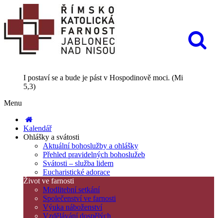
I postaví se a bude je pást v Hospodinově moci. (Mi
5,3)
Menu
Kalendář
Ohlášky a svátosti
Aktuální bohoslužby a ohlášky
Přehled pravidelných bohoslužeb
Svátosti – služba lidem
Eucharistické adorace
Život ve farnosti
Modlitební setkání
Společenství ve farnosti
Výuka náboženství
Vzdělávání dospělých