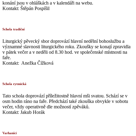
konání jsou v ohláškách a v kalendáři na webu.
Kontakt: Štěpán Pospíšil
Schola tradiční
Liturgický pěvecký sbor doprovází hlavní nedělní bohoslužbu a
významné slavnosti liturgického roku. Zkoušky se konají zpravidla
v pátek večer a v neděli od 8.30 hod. ve společenské místnosti na
faře.
Kontakt: Anežka Čížková
Schola rytmická
Tato schola doprovází příležitostně hlavní mši svatou. Schází se v
osm hodin ráno na faře. Předchází také zkouška obvykle v sobotu
večer, vždy operativně dle možností zpěváků.
Kontakt: Jakub Horák
Varhaníci