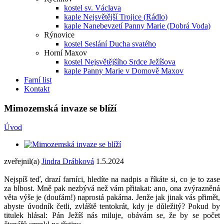
kostel sv. Václava
kaple Nejsvětější Trojice (Rádlo)
kaple Nanebevzetí Panny Marie (Dobrá Voda)
Rýnovice
kostel Seslání Ducha svatého
Horní Maxov
kostel Nejsvětějšího Srdce Ježíšova
kaple Panny Marie v Domově Maxov
Farní list
Kontakt
Mimozemská invaze se blíží
Úvod
zveřejnil(a)
Jindra Drábková
1.5.2024
Nejspíš teď, drazí farníci, hledíte na nadpis a říkáte si, co je to zase
za blbost. Mně pak nezbývá než vám přitakat: ano, ona zvýrazněná
věta výše je (doufám!) naprostá pakárna. Jenže jak jinak vás přimět,
abyste úvodník četli, zvláště tentokrát, kdy je důležitý? Pokud by
titulek hlásal: Pán Ježíš nás miluje, obávám se, že by se počet