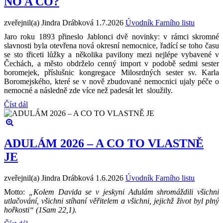
NO A CO?
zveřejnil(a) Jindra Drábková
1.7.2026
Úvodník Farního listu
Jaro roku 1893 přineslo Jablonci dvě novinky: v rámci skromné
slavnosti byla otevřena nová okresní nemocnice, řadící se toho času
se sto třiceti lůžky a několika pavilony mezi nejlépe vybavené v
Čechách, a město obdrželo cenný import v podobě sedmi sester
boromejek, příslušnic kongregace Milosrdných sester sv. Karla
Boromejského, které se v nově zbudované nemocnici ujaly péče o
nemocné a následně zde více než padesát let sloužily.
Číst dál
ADULÁM 2026 – A CO TO VLASTNĚ
JE
zveřejnil(a) Jindra Drábková
1.6.2026
Úvodník Farního listu
Motto:
„Kolem Davida se v jeskyni Adulám shromáždili všichni
utlačování, všichni stíhaní věřitelem a všichni, jejichž život byl plný
hořkosti“ (1Sam 22,1).