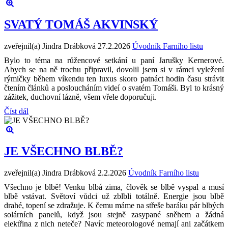
SVATÝ TOMÁŠ AKVINSKÝ
zveřejnil(a) Jindra Drábková
27.2.2026
Úvodník Farního listu
Bylo to téma na růžencové setkání u paní Jarušky Kernerové.
Abych se na ně trochu připravil, dovolil jsem si v rámci vyležení
rýmičky během víkendu ten luxus skoro patnáct hodin času strávit
čtením článků a posloucháním videí o svatém Tomáši. Byl to krásný
zážitek, duchovní lázně, všem vřele doporučuji.
Číst dál
JE VŠECHNO BLBĚ?
zveřejnil(a) Jindra Drábková
2.2.2026
Úvodník Farního listu
Všechno je blbě! Venku blbá zima, člověk se blbě vyspal a musí
blbě vstávat. Světoví vůdci už zblbli totálně. Energie jsou blbě
drahé, topení se zdražuje. K čemu máme na střeše baráku pár blbých
solárních panelů, když jsou stejně zasypané sněhem a žádná
elektřina z nich neteče? Navíc meteorologové nemají ani začátkem