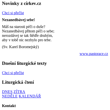
Novinky z církev.cz
Chci si přečíst
Nezanedbávej sebe!
Máš na starosti péči o duše?
Nezanedbávej přitom péči o sebe;
nerozdávej se tak štědře druhým,
aby v tobě nic nezbylo pro tebe.
(Sv. Karel Boromejský)
www.pastorace.cz
Dnešní liturgické texty
Chci si přečíst
Liturgická čtení
DNES
ZÍTRA
NEDĚLE
KALENDÁŘ
Kontakt