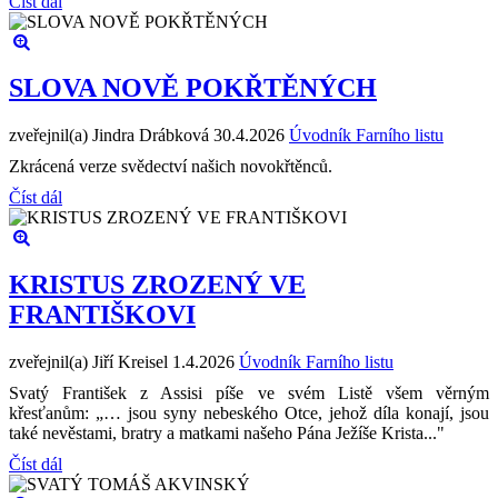
Číst dál
SLOVA NOVĚ POKŘTĚNÝCH
zveřejnil(a) Jindra Drábková
30.4.2026
Úvodník Farního listu
Zkrácená verze svědectví našich novokřtěnců.
Číst dál
KRISTUS ZROZENÝ VE
FRANTIŠKOVI
zveřejnil(a) Jiří Kreisel
1.4.2026
Úvodník Farního listu
Svatý František z Assisi píše ve svém Listě všem věrným
křesťanům: „… jsou syny nebeského Otce, jehož díla konají, jsou
také nevěstami, bratry a matkami našeho Pána Ježíše Krista..."
Číst dál