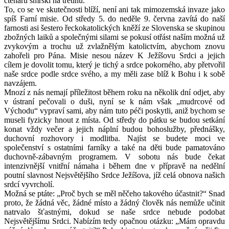
čtenářů smrskl na třetinu.
To, co se ve skutečnosti blíží, není ani tak mimozemská invaze jako
spíš Farní misie. Od středy 5. do neděle 9. června zavítá do naší
farnosti asi šestero řeckokatolických kněží ze Slovenska se skupinou
zbožných laiků a společnými silami se pokusí otřást naším možná už
zvykovým a trochu už zvlažnělým katolictvím, abychom znovu
zahořeli pro Pána. Misie nesou název K Ježíšovu Srdci a jejich
cílem je dovolit tomu, který je tichý a srdce pokorného, aby přetvořil
naše srdce podle srdce svého, a my měli zase blíž k Bohu i k sobě
navzájem.
Mnozí z nás nemají příležitost během roku na několik dní odjet, aby
v ústraní pečovali o duši, nyní se k nám však „mudrcové od
Východu“ vypraví sami, aby nám tuto péči poskytli, aniž bychom se
museli fyzicky hnout z místa. Od středy do pátku se budou setkání
konat vždy večer a jejich náplní budou bohoslužby, přednášky,
duchovní rozhovory i modlitba. Najíst se budete moci ve
společenství s ostatními farníky a také na děti bude pamatováno
duchovně-zábavným programem. V sobotu nás bude čekat
intenzivnější vnitřní námaha i během dne v přípravě na nedělní
poutní slavnost Nejsvětějšího Srdce Ježíšova, jíž celá obnova našich
srdcí vyvrcholí.
Možná se ptáte: „Proč bych se měl něčeho takového účastnit?“ Snad
proto, že žádná věc, žádné místo a žádný člověk nás nemůže učinit
natrvalo šťastnými, dokud se naše srdce nebude podobat
Nejsvětějšímu Srdci. Nabízím tedy opačnou otázku: „Mám opravdu