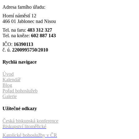
Adresa farního úřadu:
Horní náměstí 12
466 01 Jablonec nad Nisou
Tel. na faru:
483 312 327
Tel. na kněze:
602 887 143
IČO:
16390113
č. ú.
2200995750/2010
Rychlá navigace
Úvod
Kalendář
Blog
Pořad bohoslužeb
Galerie
Užitečné odkazy
Česká biskupská konference
Biskupství litoměřické
Katolické bohoslužby v ČR