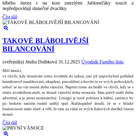
blbého února s na kost zmrzlými Jablonečáky soucit a
nepředpovídají slunečné dvacítky.
Číst dál
TAKOVÉ BLÁBOLIVĚJŠÍ
BILANCOVÁNÍ
zveřejnil(a) Jindra Drábková
31.12.2025
Úvodník Farního listu
Milí farníci,
ve chvíli, kdy dostáváte tento úvodník do rukou, jste ji
ž
nepochybn
ě
po
ř
ádn
ě
bramborov
ě
zasalátovaní, ukap
ř
ení, procuk
ř
ení a hovíte si ve sv
ý
ch pohovkách,
nebo
ť
se na vás snesla doba váno
č
ní. Naproti tomu na fará
ř
e ve chvíli, kdy se s
tímto úvodníkem mo
ř
í, se dosud váno
č
ní doba nesnesla. Sám práv
ě
sná
š
í dobu
adventní, a je proto nesnesiteln
ý
. Liturgií je toti
ž
pobízen k bd
ě
ní, zatímco by
po brzkém ranním rorání rad
ě
ji spal. Ka
ž
dopádn
ě
doufá,
ž
e se v blízké
budoucnosti máte zlat
ě
, a v
ěř
í,
ž
e tam za vámi ze sv
ý
ch fialov
ý
ch dne
š
k
ů č
asem
dorazí.
Číst dál