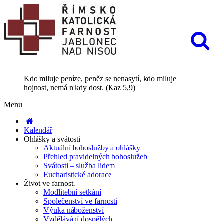
Kdo miluje peníze, peněz se nenasytí, kdo miluje
hojnost, nemá nikdy dost. (Kaz 5,9)
Menu
Kalendář
Ohlášky a svátosti
Aktuální bohoslužby a ohlášky
Přehled pravidelných bohoslužeb
Svátosti – služba lidem
Eucharistické adorace
Život ve farnosti
Modlitební setkání
Společenství ve farnosti
Výuka náboženství
Vzdělávání dospělých