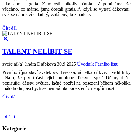
jako dar – gratia. Z milosti, nikoliv nároku. Zapomínáme, že
všechno, co máme, jsme dostali gratis. A když se vytratí děkování,
svět se nám jeví chladný, vzdálený, bez naděje.
Číst dál
TALENT NELÍBIT SE
zveřejnil(a) Jindra Drábková
30.9.2025
Úvodník Farního listu
Prvního října slaví svátek sv. Terezka, učitelka církve. Tvrdil-li by
někdo, že první část jejich autobiografických spisů Dějiny duše,
popisující dětství světice, lačně pozřel na posezení během několika
málo hodin, asi bych se neubránila podezření z neupřímnosti.
Číst dál
1
Kategorie