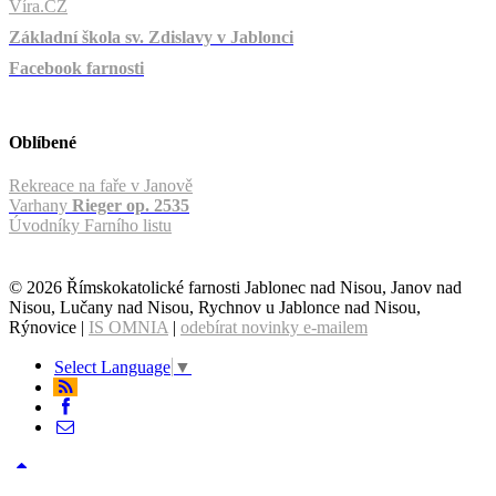
Víra.CZ
Základní škola sv. Zdislavy v Jablonci
Facebook farnosti
Oblíbené
Rekreace na faře v Janově
Varhany
Rieger op. 2535
Úvodníky Farního listu
© 2026 Římskokatolické farnosti Jablonec nad Nisou, Janov nad
Nisou, Lučany nad Nisou, Rychnov u Jablonce nad Nisou,
Rýnovice |
IS OMNIA
|
odebírat novinky e-mailem
Select Language
▼