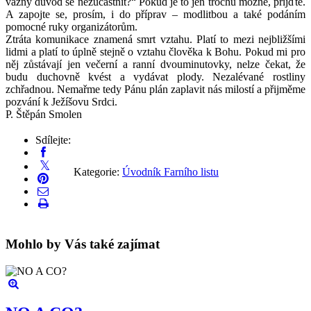
vážný důvod se nezúčastnit?“ Pokud je to jen trochu možné, přijďte.
A zapojte se, prosím, i do příprav – modlitbou a také podáním
pomocné ruky organizátorům.
Ztráta komunikace znamená smrt vztahu. Platí to mezi nejbližšími
lidmi a platí to úplně stejně o vztahu člověka k Bohu. Pokud mi pro
něj zůstávají jen večerní a ranní dvouminutovky, nelze čekat, že
budu duchovně kvést a vydávat plody. Nezalévané rostliny
zchřadnou. Nemařme tedy Pánu plán zaplavit nás milostí a přijměme
pozvání k Ježíšovu Srdci.
P. Štěpán Smolen
Sdílejte:
Kategorie:
Úvodník Farního listu
Mohlo by Vás také zajímat