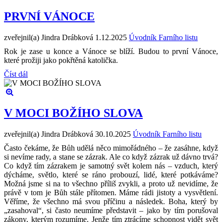
PRVNÍ VÁNOCE
zveřejnil(a) Jindra Drábková
1.12.2025
Úvodník Farního listu
Rok je zase u konce a Vánoce se blíží. Budou to první Vánoce,
které prožiji jako pokřtěná katolička.
Číst dál
V MOCI BOŽÍHO SLOVA
zveřejnil(a) Jindra Drábková
30.10.2025
Úvodník Farního listu
Často čekáme, že Bůh udělá něco mimořádného – že zasáhne, když
si nevíme rady, a stane se zázrak. Ale co když zázrak už dávno trvá?
Co když tím zázrakem je samotný svět kolem nás – vzduch, který
dýcháme, světlo, které se ráno probouzí, lidé, které potkáváme?
Možná jsme si na to všechno příliš zvykli, a proto už nevidíme, že
právě v tom je Bůh stále přítomen. Máme rádi jistoty a vysvětlení.
Věříme, že všechno má svou příčinu a následek. Boha, který by
„zasahoval“, si často neumíme představit – jako by tím porušoval
zákony, kterým rozumíme. Jenže tím ztrácíme schopnost vidět svět