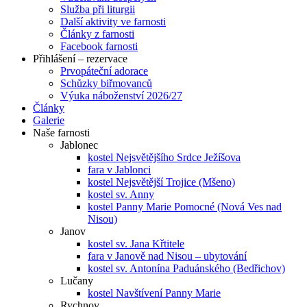
Služba při liturgii
Další aktivity ve farnosti
Články z farnosti
Facebook farnosti
Přihlášení – rezervace
Prvopáteční adorace
Schůzky biřmovanců
Výuka náboženství 2026/27
Články
Galerie
Naše farnosti
Jablonec
kostel Nejsvětějšího Srdce Ježíšova
fara v Jablonci
kostel Nejsvětější Trojice (Mšeno)
kostel sv. Anny
kostel Panny Marie Pomocné (Nová Ves nad
Nisou)
Janov
kostel sv. Jana Křtitele
fara v Janově nad Nisou – ubytování
kostel sv. Antonína Paduánského (Bedřichov)
Lučany
kostel Navštívení Panny Marie
Rychnov