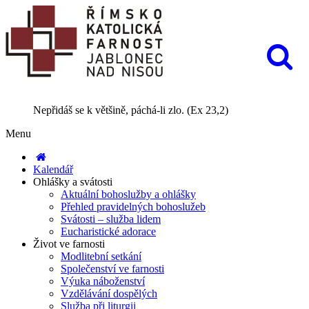
Nepřidáš se k většině, páchá-li zlo. (Ex 23,2)
Menu
Kalendář
Ohlášky a svátosti
Aktuální bohoslužby a ohlášky
Přehled pravidelných bohoslužeb
Svátosti – služba lidem
Eucharistické adorace
Život ve farnosti
Modlitební setkání
Společenství ve farnosti
Výuka náboženství
Vzdělávání dospělých
Služba při liturgii