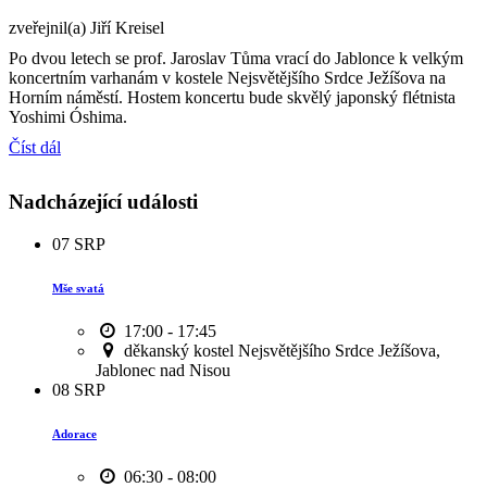
zveřejnil(a) Jiří Kreisel
Po dvou letech se prof. Jaroslav Tůma vrací do Jablonce k velkým
koncertním varhanám v kostele Nejsvětějšího Srdce Ježíšova na
Horním náměstí. Hostem koncertu bude skvělý japonský flétnista
Yoshimi Óshima.
Číst dál
Nadcházející události
07
SRP
Mše svatá
17:00 - 17:45
děkanský kostel Nejsvětějšího Srdce Ježíšova,
Jablonec nad Nisou
08
SRP
Adorace
06:30 - 08:00