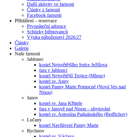
Další aktivity ve farnosti
Články z farnosti
Facebook farnosti
Přihlášení – rezervace
Prvopáteční adorace
Schůzky biřmovanců
Výuka náboženství 2026/27
Články
Galerie
Naše farnosti
Jablonec
kostel Nejsvětějšího Srdce Ježíšova
fara v Jablonci
kostel Nejsvětější Trojice (Mšeno)
kostel sv. Anny
kostel Panny Marie Pomocné (Nová Ves nad
Nisou)
Janov
kostel sv. Jana Křtitele
fara v Janově nad Nisou – ubytování
kostel sv. Antonína Paduánského (Bedřichov)
Lučany
kostel Navštívení Panny Marie
Rychnov
kostel sv. Václava