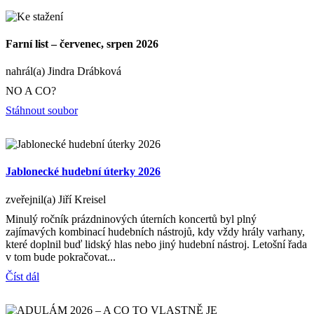
Farní list – červenec, srpen 2026
nahrál(a) Jindra Drábková
NO A CO?
Stáhnout soubor
Jablonecké hudební úterky 2026
zveřejnil(a) Jiří Kreisel
Minulý ročník prázdninových úterních koncertů byl plný
zajímavých kombinací hudebních nástrojů, kdy vždy hrály varhany,
které doplnil buď lidský hlas nebo jiný hudební nástroj. Letošní řada
v tom bude pokračovat...
Číst dál