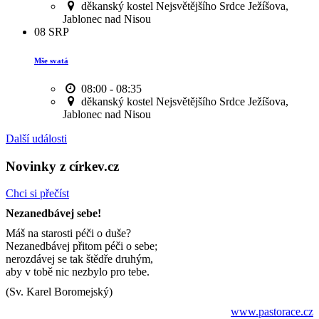
děkanský kostel Nejsvětějšího Srdce Ježíšova,
Jablonec nad Nisou
08
SRP
Mše svatá
08:00 - 08:35
děkanský kostel Nejsvětějšího Srdce Ježíšova,
Jablonec nad Nisou
Další události
Novinky z církev.cz
Chci si přečíst
Nezanedbávej sebe!
Máš na starosti péči o duše?
Nezanedbávej přitom péči o sebe;
nerozdávej se tak štědře druhým,
aby v tobě nic nezbylo pro tebe.
(Sv. Karel Boromejský)
www.pastorace.cz