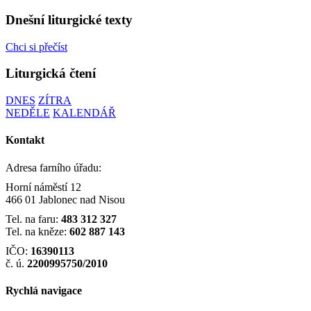
Dnešní liturgické texty
Chci si přečíst
Liturgická čtení
DNES
ZÍTRA
NEDĚLE
KALENDÁŘ
Kontakt
Adresa farního úřadu:
Horní náměstí 12
466 01 Jablonec nad Nisou
Tel. na faru:
483 312 327
Tel. na kněze:
602 887 143
IČO:
16390113
č. ú.
2200995750/2010
Rychlá navigace