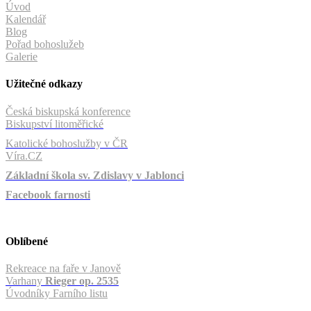
Úvod
Kalendář
Blog
Pořad bohoslužeb
Galerie
Užitečné odkazy
Česká biskupská konference
Biskupství litoměřické
Katolické bohoslužby v ČR
Víra.CZ
Základní škola sv. Zdislavy v Jablonci
Facebook farnosti
Oblíbené
Rekreace na faře v Janově
Varhany
Rieger op. 2535
Úvodníky Farního listu