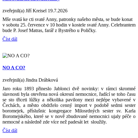
zveřejnil(a) Jiří Kreisel
19.7.2026
Mše svatá ke cti svaté Anny, patronky našeho města, se bude konat
v sobotu 25. července v 10 hodin v kostele svaté Anny. Celebrantem
bude P. Josef Matras, farář z Bystrého u Poličky.
Číst dál
NO A CO?
zveřejnil(a) Jindra Drábková
Jaro roku 1893 přineslo Jablonci dvě novinky: v rámci skromné
slavnosti byla otevřena nová okresní nemocnice, řadící se toho času
se sto třiceti lůžky a několika pavilony mezi nejlépe vybavené v
Čechách, a město obdrželo cenný import v podobě sedmi sester
boromejek, příslušnic kongregace Milosrdných sester sv. Karla
Boromejského, které se v nově zbudované nemocnici ujaly péče o
nemocné a následně zde více než padesát let sloužily.
Číst dál