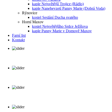
kaple Nejsvětější Trojice (Rádlo)
kaple Nanebevzetí Panny Marie (Dobrá Voda)
Rýnovice
kostel Seslání Ducha svatého
Horní Maxov
kostel Nejsvětějšího Srdce Ježíšova
kaple Panny Marie v Domově Maxov
Farní list
Kontakt