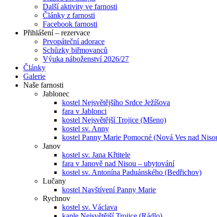
Další aktivity ve farnosti
Články z farnosti
Facebook farnosti
Přihlášení – rezervace
Prvopáteční adorace
Schůzky biřmovanců
Výuka náboženství 2026/27
Články
Galerie
Naše farnosti
Jablonec
kostel Nejsvětějšího Srdce Ježíšova
fara v Jablonci
kostel Nejsvětější Trojice (Mšeno)
kostel sv. Anny
kostel Panny Marie Pomocné (Nová Ves nad Niso
Janov
kostel sv. Jana Křtitele
fara v Janově nad Nisou – ubytování
kostel sv. Antonína Paduánského (Bedřichov)
Lučany
kostel Navštívení Panny Marie
Rychnov
kostel sv. Václava
kaple Nejsvětější Trojice (Rádlo)