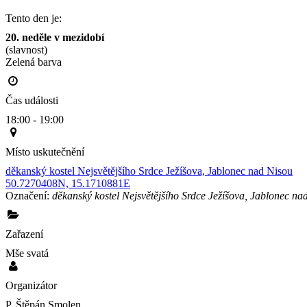
Tento den je:
20. neděle v mezidobí
(slavnost)
Zelená barva                                                                                        
Čas události
18:00 - 19:00
Místo uskutečnění
děkanský kostel Nejsvětějšího Srdce Ježíšova, Jablonec nad Nisou
50.7270408N, 15.1710881E
Označení:
děkanský kostel Nejsvětějšího Srdce Ježíšova, Jablonec na
Zařazení
Mše svatá
Organizátor
P. Štěpán Smolen