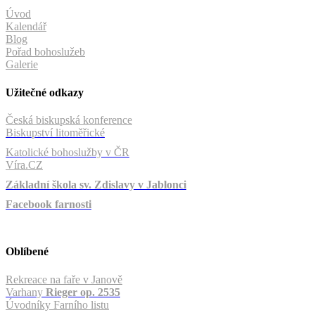
Úvod
Kalendář
Blog
Pořad bohoslužeb
Galerie
Užitečné odkazy
Česká biskupská konference
Biskupství litoměřické
Katolické bohoslužby v ČR
Víra.CZ
Základní škola sv. Zdislavy v Jablonci
Facebook farnosti
Oblíbené
Rekreace na faře v Janově
Varhany
Rieger op. 2535
Úvodníky Farního listu