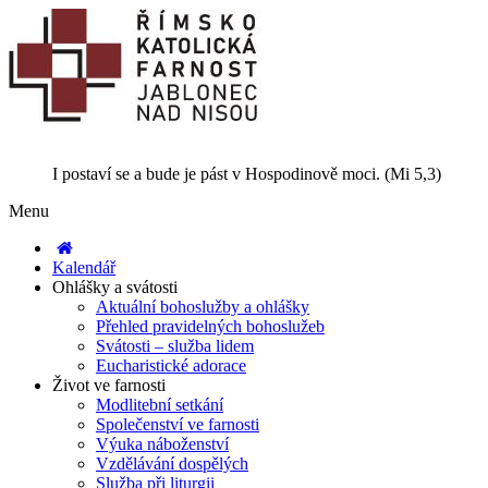
I postaví se a bude je pást v Hospodinově moci. (Mi 5,3)
Menu
Kalendář
Ohlášky a svátosti
Aktuální bohoslužby a ohlášky
Přehled pravidelných bohoslužeb
Svátosti – služba lidem
Eucharistické adorace
Život ve farnosti
Modlitební setkání
Společenství ve farnosti
Výuka náboženství
Vzdělávání dospělých
Služba při liturgii