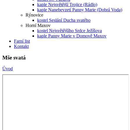
kaple Nejsvětější Trojice (Rádlo)
kaple Nanebevzetí Panny Marie (Dobrá Voda)
Rýnovice
kostel Seslání Ducha svatého
Horní Maxov
kostel Nejsvětějšího Srdce Ježíšova
kaple Panny Marie v Domově Maxov
Farní list
Kontakt
Mše svatá
Úvod