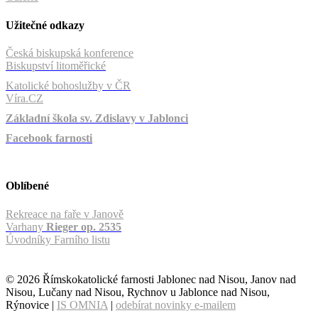
Užitečné odkazy
Česká biskupská konference
Biskupství litoměřické
Katolické bohoslužby v ČR
Víra.CZ
Základní škola sv. Zdislavy v Jablonci
Facebook farnosti
Oblíbené
Rekreace na faře v Janově
Varhany
Rieger op. 2535
Úvodníky Farního listu
© 2026 Římskokatolické farnosti Jablonec nad Nisou, Janov nad
Nisou, Lučany nad Nisou, Rychnov u Jablonce nad Nisou,
Rýnovice |
IS OMNIA
|
odebírat novinky e-mailem