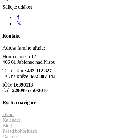
Sdílejte událost
Kontakt
Adresa farního úřadu:
Horní náměstí 12
466 01 Jablonec nad Nisou
Tel. na faru:
483 312 327
Tel. na kněze:
602 887 143
IČO:
16390113
č. ú.
2200995750/2010
Rychlá navigace
Úvod
Kalendář
Blog
Pořad bohoslužeb
Galerie