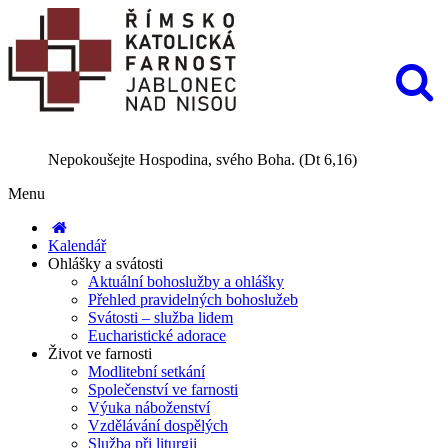
Nepokoušejte Hospodina, svého Boha. (Dt 6,16)
Menu
Kalendář
Ohlášky a svátosti
Aktuální bohoslužby a ohlášky
Přehled pravidelných bohoslužeb
Svátosti – služba lidem
Eucharistické adorace
Život ve farnosti
Modlitební setkání
Společenství ve farnosti
Výuka náboženství
Vzdělávání dospělých
Služba při liturgii