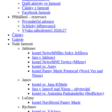
Další aktivity ve farnosti
Články z farnosti
Facebook farnosti
Přihlášení – rezervace
Prvopáteční adorace
Schůzky biřmovanců
Výuka náboženství 2026/27
Články
Galerie
Naše farnosti
Jablonec
kostel Nejsvětějšího Srdce Ježíšova
fara v Jablonci
kostel Nejsvětější Trojice (Mšeno)
kostel sv. Anny
kostel Panny Marie Pomocné (Nová Ves nad
Nisou)
Janov
kostel sv. Jana Křtitele
fara v Janově nad Nisou – ubytování
kostel sv. Antonína Paduánského (Bedřichov)
Lučany
kostel Navštívení Panny Marie
Rychnov
kostel sv. Václava