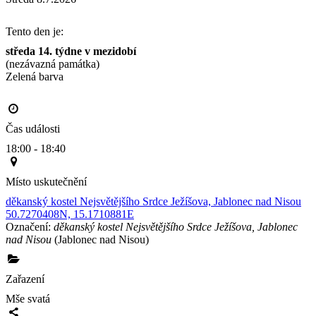
Tento den je:
středa 14. týdne v mezidobí
(nezávazná památka)
Zelená barva                                                                                       
Čas události
18:00 - 18:40
Místo uskutečnění
děkanský kostel Nejsvětějšího Srdce Ježíšova, Jablonec nad Nisou
50.7270408N, 15.1710881E
Označení:
děkanský kostel Nejsvětějšího Srdce Ježíšova, Jablonec
nad Nisou
(Jablonec nad Nisou)
Zařazení
Mše svatá