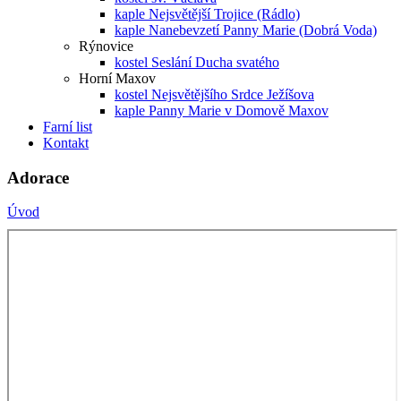
kaple Nejsvětější Trojice (Rádlo)
kaple Nanebevzetí Panny Marie (Dobrá Voda)
Rýnovice
kostel Seslání Ducha svatého
Horní Maxov
kostel Nejsvětějšího Srdce Ježíšova
kaple Panny Marie v Domově Maxov
Farní list
Kontakt
Adorace
Úvod