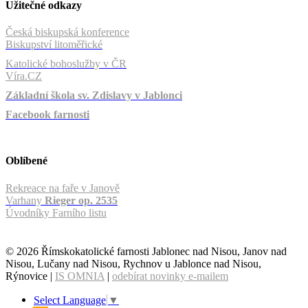
Užitečné odkazy
Česká biskupská konference
Biskupství litoměřické
Katolické bohoslužby v ČR
Víra.CZ
Základní škola sv. Zdislavy v Jablonci
Facebook farnosti
Oblíbené
Rekreace na faře v Janově
Varhany
Rieger op. 2535
Úvodníky Farního listu
© 2026 Římskokatolické farnosti Jablonec nad Nisou, Janov nad
Nisou, Lučany nad Nisou, Rychnov u Jablonce nad Nisou,
Rýnovice |
IS OMNIA
|
odebírat novinky e-mailem
Select Language
▼