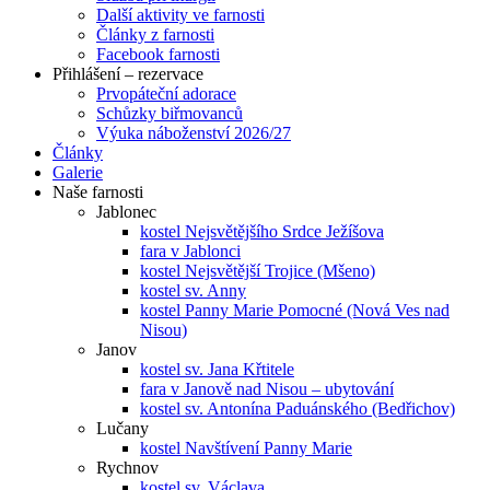
Další aktivity ve farnosti
Články z farnosti
Facebook farnosti
Přihlášení – rezervace
Prvopáteční adorace
Schůzky biřmovanců
Výuka náboženství 2026/27
Články
Galerie
Naše farnosti
Jablonec
kostel Nejsvětějšího Srdce Ježíšova
fara v Jablonci
kostel Nejsvětější Trojice (Mšeno)
kostel sv. Anny
kostel Panny Marie Pomocné (Nová Ves nad
Nisou)
Janov
kostel sv. Jana Křtitele
fara v Janově nad Nisou – ubytování
kostel sv. Antonína Paduánského (Bedřichov)
Lučany
kostel Navštívení Panny Marie
Rychnov
kostel sv. Václava