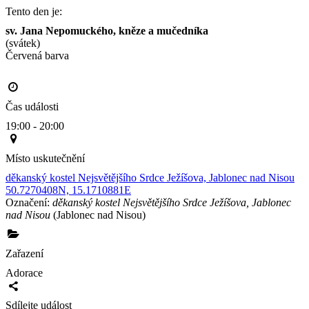
Tento den je:
sv. Jana Nepomuckého, kněze a mučedníka
(svátek)
Červená barva                                                                                     
Čas události
19:00 - 20:00
Místo uskutečnění
děkanský kostel Nejsvětějšího Srdce Ježíšova, Jablonec nad Nisou
50.7270408N, 15.1710881E
Označení:
děkanský kostel Nejsvětějšího Srdce Ježíšova, Jablonec
nad Nisou
(Jablonec nad Nisou)
Zařazení
Adorace
Sdílejte událost