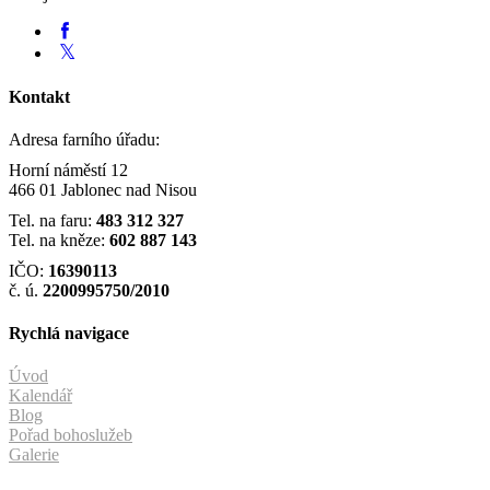
Kontakt
Adresa farního úřadu:
Horní náměstí 12
466 01 Jablonec nad Nisou
Tel. na faru:
483 312 327
Tel. na kněze:
602 887 143
IČO:
16390113
č. ú.
2200995750/2010
Rychlá navigace
Úvod
Kalendář
Blog
Pořad bohoslužeb
Galerie