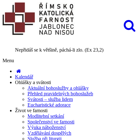
Nepřidáš se k většině, páchá-li zlo. (Ex 23,2)
Menu
Kalendář
Ohlášky a svátosti
Aktuální bohoslužby a ohlášky
Přehled pravidelných bohoslužeb
Svátosti – služba lidem
Eucharistické adorace
Život ve farnosti
Modlitební setkání
Společenství ve farnosti
Výuka náboženství
Vzdělávání dospělých
Služba při liturgii