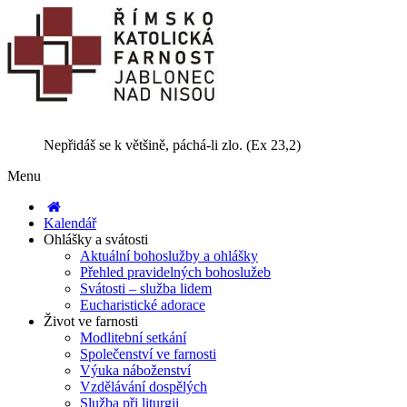
Nepřidáš se k většině, páchá-li zlo. (Ex 23,2)
Menu
Kalendář
Ohlášky a svátosti
Aktuální bohoslužby a ohlášky
Přehled pravidelných bohoslužeb
Svátosti – služba lidem
Eucharistické adorace
Život ve farnosti
Modlitební setkání
Společenství ve farnosti
Výuka náboženství
Vzdělávání dospělých
Služba při liturgii