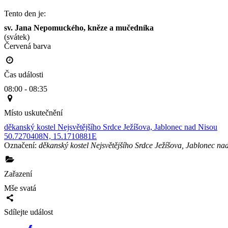
Tento den je:
sv. Jana Nepomuckého, kněze a mučedníka
(svátek)
Červená barva                                                                                       
Čas události
08:00 - 08:35
Místo uskutečnění
děkanský kostel Nejsvětějšího Srdce Ježíšova, Jablonec nad Nisou
50.7270408N, 15.1710881E
Označení:
děkanský kostel Nejsvětějšího Srdce Ježíšova, Jablonec na
Zařazení
Mše svatá
Sdílejte událost