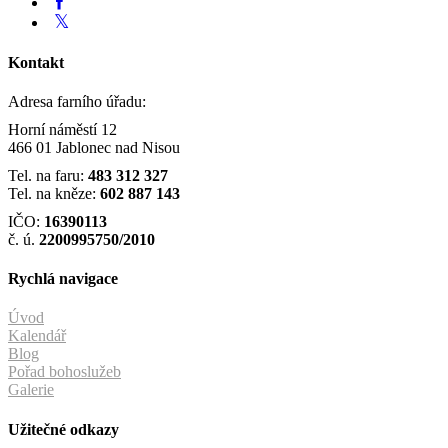
Kontakt
Adresa farního úřadu:
Horní náměstí 12
466 01 Jablonec nad Nisou
Tel. na faru:
483 312 327
Tel. na kněze:
602 887 143
IČO:
16390113
č. ú.
2200995750/2010
Rychlá navigace
Úvod
Kalendář
Blog
Pořad bohoslužeb
Galerie
Užitečné odkazy