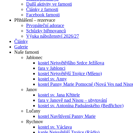
Další aktivity ve farnosti
Články z farnosti
Facebook farnosti
Přihlášení – rezervace
Prvopáteční adorace
Schůzky biřmovanců
Výuka náboženství 2026/27
Články
Galerie
Naše farnosti
Jablonec
kostel Nejsvětějšího Srdce Ježíšova
fara v Jablonci
kostel Nejsvětější Trojice (Mšeno)
kostel sv. Anny
kostel Panny Marie Pomocné (Nová Ves nad Niso
Janov
kostel sv. Jana Křtitele
fara v Janově nad Nisou – ubytování
kostel sv. Antonína Paduánského (Bedřichov)
Lučany
kostel Navštívení Panny Marie
Rychnov
kostel sv. Václava
kaple Nejsvětější Trojice (Rádlo)