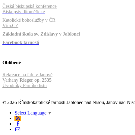
Česká biskupská konference
Biskupství litoměřické
Katolické bohoslužby v ČR
Víra.CZ
Základní škola sv. Zdislavy v Jablonci
Facebook farnosti
Oblíbené
Rekreace na faře v Janově
Varhany
Rieger op. 2535
Úvodníky Farního listu
© 2026 Římskokatolické farnosti Jablonec nad Nisou, Janov nad Ni
Select Language
▼