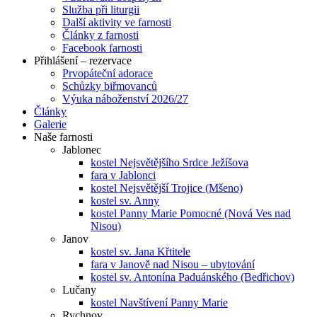
Služba při liturgii
Další aktivity ve farnosti
Články z farnosti
Facebook farnosti
Přihlášení – rezervace
Prvopáteční adorace
Schůzky biřmovanců
Výuka náboženství 2026/27
Články
Galerie
Naše farnosti
Jablonec
kostel Nejsvětějšího Srdce Ježíšova
fara v Jablonci
kostel Nejsvětější Trojice (Mšeno)
kostel sv. Anny
kostel Panny Marie Pomocné (Nová Ves nad
Nisou)
Janov
kostel sv. Jana Křtitele
fara v Janově nad Nisou – ubytování
kostel sv. Antonína Paduánského (Bedřichov)
Lučany
kostel Navštívení Panny Marie
Rychnov