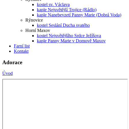
kostel sv. Václava
kaple Nejsvětější Trojice (Rádlo)
kaple Nanebevzetí Panny Marie (Dobrá Voda)
Rýnovice
kostel Seslání Ducha svatého
Horní Maxov
kostel Nejsvětějšího Srdce Ježíšova
kaple Panny Marie v Domově Maxov
Farní list
Kontakt
Adorace
Úvod