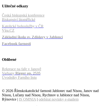
Užitečné odkazy
Česká biskupská konference
Biskupství litoměřické
Katolické bohoslužby v ČR
Víra.CZ
Základní škola sv. Zdislavy v Jablonci
Facebook farnosti
Oblíbené
Rekreace na faře v Janově
Varhany
Rieger op. 2535
Úvodníky Farního listu
© 2026 Římskokatolické farnosti Jablonec nad Nisou, Janov nad
Nisou, Lučany nad Nisou, Rychnov u Jablonce nad Nisou,
Rýnovice |
IS OMNIA
|
odebírat novinky e-mailem