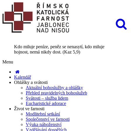
Kdo miluje peníze, peněz se nenasytí, kdo miluje
hojnost, nemá nikdy dost. (Kaz 5,9)
Menu
Kalendář
Ohlášky a svátosti
Aktuální bohoslužby a ohlášky
Přehled pravidelných bohoslužeb
Svátosti – služba lidem
Eucharistické adorace
Život ve farnosti
Modlitební setkání
Společenství ve farnosti
Výuka náboženství
Vzdělávání dospělých