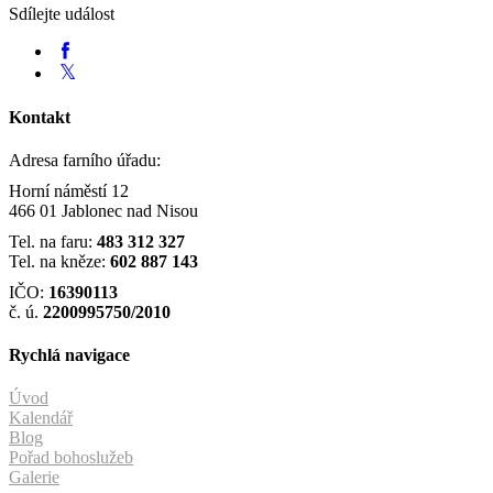
Sdílejte událost
Kontakt
Adresa farního úřadu:
Horní náměstí 12
466 01 Jablonec nad Nisou
Tel. na faru:
483 312 327
Tel. na kněze:
602 887 143
IČO:
16390113
č. ú.
2200995750/2010
Rychlá navigace
Úvod
Kalendář
Blog
Pořad bohoslužeb
Galerie