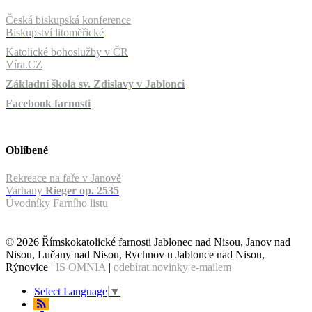
Česká biskupská konference
Biskupství litoměřické
Katolické bohoslužby v ČR
Víra.CZ
Základní škola sv. Zdislavy v Jablonci
Facebook farnosti
Oblíbené
Rekreace na faře v Janově
Varhany
Rieger op. 2535
Úvodníky Farního listu
© 2026 Římskokatolické farnosti Jablonec nad Nisou, Janov nad
Nisou, Lučany nad Nisou, Rychnov u Jablonce nad Nisou,
Rýnovice |
IS OMNIA
|
odebírat novinky e-mailem
Select Language
▼