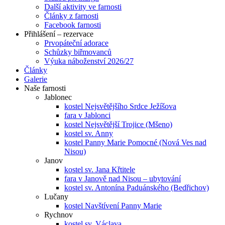
Další aktivity ve farnosti
Články z farnosti
Facebook farnosti
Přihlášení – rezervace
Prvopáteční adorace
Schůzky biřmovanců
Výuka náboženství 2026/27
Články
Galerie
Naše farnosti
Jablonec
kostel Nejsvětějšího Srdce Ježíšova
fara v Jablonci
kostel Nejsvětější Trojice (Mšeno)
kostel sv. Anny
kostel Panny Marie Pomocné (Nová Ves nad
Nisou)
Janov
kostel sv. Jana Křtitele
fara v Janově nad Nisou – ubytování
kostel sv. Antonína Paduánského (Bedřichov)
Lučany
kostel Navštívení Panny Marie
Rychnov
kostel sv. Václava