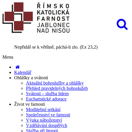
Nepřidáš se k většině, páchá-li zlo. (Ex 23,2)
Menu
Kalendář
Ohlášky a svátosti
Aktuální bohoslužby a ohlášky
Přehled pravidelných bohoslužeb
Svátosti – služba lidem
Eucharistické adorace
Život ve farnosti
Modlitební setkání
Společenství ve farnosti
Výuka náboženství
Vzdělávání dospělých
Služba při liturgii