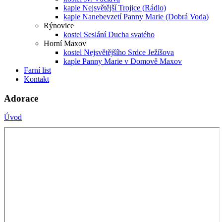
kaple Nejsvětější Trojice (Rádlo)
kaple Nanebevzetí Panny Marie (Dobrá Voda)
Rýnovice
kostel Seslání Ducha svatého
Horní Maxov
kostel Nejsvětějšího Srdce Ježíšova
kaple Panny Marie v Domově Maxov
Farní list
Kontakt
Adorace
Úvod