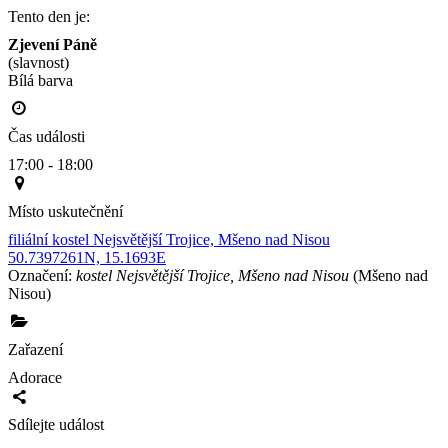
Tento den je:
Zjevení Páně
(slavnost)
Bílá barva                                                                                        
Čas události
17:00 - 18:00
Místo uskutečnění
filiální kostel Nejsvětější Trojice, Mšeno nad Nisou
50.7397261N, 15.1693E
Označení:
kostel Nejsvětější Trojice, Mšeno nad Nisou
(Mšeno nad
Nisou)
Zařazení
Adorace
Sdílejte událost