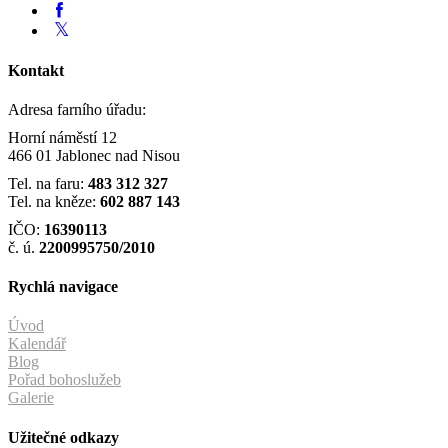
Kontakt
Adresa farního úřadu:
Horní náměstí 12
466 01 Jablonec nad Nisou
Tel. na faru:
483 312 327
Tel. na kněze:
602 887 143
IČO:
16390113
č. ú.
2200995750/2010
Rychlá navigace
Úvod
Kalendář
Blog
Pořad bohoslužeb
Galerie
Užitečné odkazy