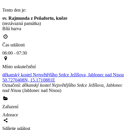
Tento den je:
sv. Rajmunda z Peňafortu, kněze
(nezávazná památka)
Bílá barva                                                                                        
Čas události
06:00 - 07:30
Místo uskutečnění
děkanský kostel Nejsvětějšího Srdce Ježíšova, Jablonec nad Nisou
50.7270408N, 15.1710881E
Označení:
děkanský kostel Nejsvětějšího Srdce Ježíšova, Jablonec
nad Nisou
(Jablonec nad Nisou)
Zařazení
Adorace
Sdílejte událost