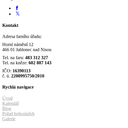
Kontakt
Adresa farního úřadu:
Horní náměstí 12
466 01 Jablonec nad Nisou
Tel. na faru:
483 312 327
Tel. na kněze:
602 887 143
IČO:
16390113
č. ú.
2200995750/2010
Rychlá navigace
Úvod
Kalendář
Blog
Pořad bohoslužeb
Galerie