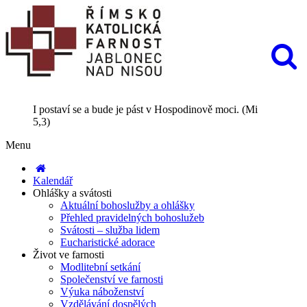
I postaví se a bude je pást v Hospodinově moci. (Mi
5,3)
Menu
Kalendář
Ohlášky a svátosti
Aktuální bohoslužby a ohlášky
Přehled pravidelných bohoslužeb
Svátosti – služba lidem
Eucharistické adorace
Život ve farnosti
Modlitební setkání
Společenství ve farnosti
Výuka náboženství
Vzdělávání dospělých