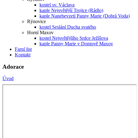
kostel sv. Václava
kaple Nejsvětější Trojice (Rádlo)
kaple Nanebevzetí Panny Marie (Dobrá Voda)
Rýnovice
kostel Seslání Ducha svatého
Horní Maxov
kostel Nejsvětějšího Srdce Ježíšova
kaple Panny Marie v Domově Maxov
Farní list
Kontakt
Adorace
Úvod