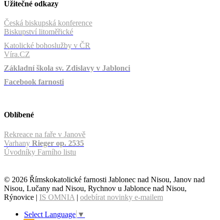
Užitečné odkazy
Česká biskupská konference
Biskupství litoměřické
Katolické bohoslužby v ČR
Víra.CZ
Základní škola sv. Zdislavy v Jablonci
Facebook farnosti
Oblíbené
Rekreace na faře v Janově
Varhany
Rieger op. 2535
Úvodníky Farního listu
© 2026 Římskokatolické farnosti Jablonec nad Nisou, Janov nad
Nisou, Lučany nad Nisou, Rychnov u Jablonce nad Nisou,
Rýnovice |
IS OMNIA
|
odebírat novinky e-mailem
Select Language
▼