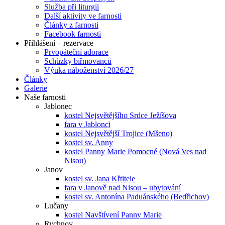
Služba při liturgii
Další aktivity ve farnosti
Články z farnosti
Facebook farnosti
Přihlášení – rezervace
Prvopáteční adorace
Schůzky biřmovanců
Výuka náboženství 2026/27
Články
Galerie
Naše farnosti
Jablonec
kostel Nejsvětějšího Srdce Ježíšova
fara v Jablonci
kostel Nejsvětější Trojice (Mšeno)
kostel sv. Anny
kostel Panny Marie Pomocné (Nová Ves nad
Nisou)
Janov
kostel sv. Jana Křtitele
fara v Janově nad Nisou – ubytování
kostel sv. Antonína Paduánského (Bedřichov)
Lučany
kostel Navštívení Panny Marie
Rychnov