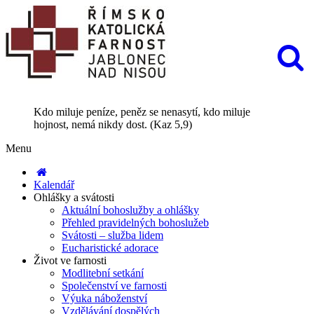
Kdo miluje peníze, peněz se nenasytí, kdo miluje
hojnost, nemá nikdy dost. (Kaz 5,9)
Menu
Kalendář
Ohlášky a svátosti
Aktuální bohoslužby a ohlášky
Přehled pravidelných bohoslužeb
Svátosti – služba lidem
Eucharistické adorace
Život ve farnosti
Modlitební setkání
Společenství ve farnosti
Výuka náboženství
Vzdělávání dospělých