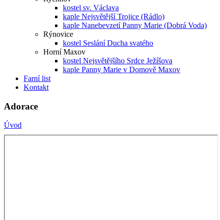
kostel sv. Václava
kaple Nejsvětější Trojice (Rádlo)
kaple Nanebevzetí Panny Marie (Dobrá Voda)
Rýnovice
kostel Seslání Ducha svatého
Horní Maxov
kostel Nejsvětějšího Srdce Ježíšova
kaple Panny Marie v Domově Maxov
Farní list
Kontakt
Adorace
Úvod