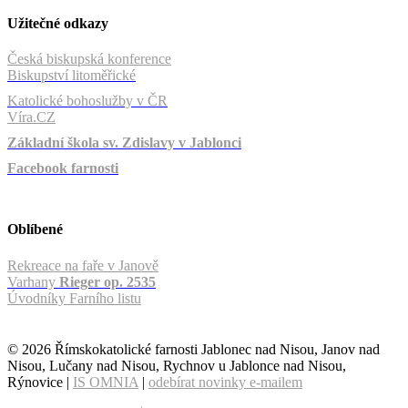
Užitečné odkazy
Česká biskupská konference
Biskupství litoměřické
Katolické bohoslužby v ČR
Víra.CZ
Základní škola sv. Zdislavy v Jablonci
Facebook farnosti
Oblíbené
Rekreace na faře v Janově
Varhany
Rieger op. 2535
Úvodníky Farního listu
© 2026 Římskokatolické farnosti Jablonec nad Nisou, Janov nad
Nisou, Lučany nad Nisou, Rychnov u Jablonce nad Nisou,
Rýnovice |
IS OMNIA
|
odebírat novinky e-mailem