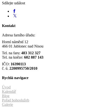
Sdílejte událost
Kontakt
Adresa farního úřadu:
Horní náměstí 12
466 01 Jablonec nad Nisou
Tel. na faru:
483 312 327
Tel. na kněze:
602 887 143
IČO:
16390113
č. ú.
2200995750/2010
Rychlá navigace
Úvod
Kalendář
Blog
Pořad bohoslužeb
Galerie