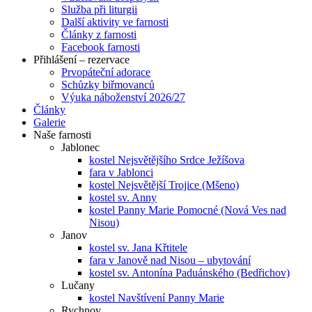
Služba při liturgii
Další aktivity ve farnosti
Články z farnosti
Facebook farnosti
Přihlášení – rezervace
Prvopáteční adorace
Schůzky biřmovanců
Výuka náboženství 2026/27
Články
Galerie
Naše farnosti
Jablonec
kostel Nejsvětějšího Srdce Ježíšova
fara v Jablonci
kostel Nejsvětější Trojice (Mšeno)
kostel sv. Anny
kostel Panny Marie Pomocné (Nová Ves nad
Nisou)
Janov
kostel sv. Jana Křtitele
fara v Janově nad Nisou – ubytování
kostel sv. Antonína Paduánského (Bedřichov)
Lučany
kostel Navštívení Panny Marie
Rychnov