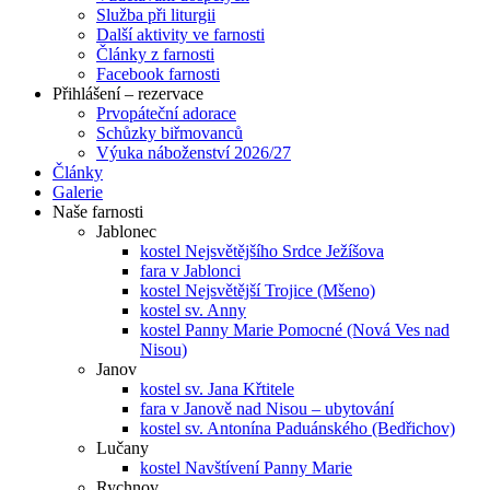
Služba při liturgii
Další aktivity ve farnosti
Články z farnosti
Facebook farnosti
Přihlášení – rezervace
Prvopáteční adorace
Schůzky biřmovanců
Výuka náboženství 2026/27
Články
Galerie
Naše farnosti
Jablonec
kostel Nejsvětějšího Srdce Ježíšova
fara v Jablonci
kostel Nejsvětější Trojice (Mšeno)
kostel sv. Anny
kostel Panny Marie Pomocné (Nová Ves nad
Nisou)
Janov
kostel sv. Jana Křtitele
fara v Janově nad Nisou – ubytování
kostel sv. Antonína Paduánského (Bedřichov)
Lučany
kostel Navštívení Panny Marie
Rychnov