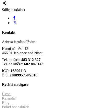
Sdílejte událost
Kontakt
Adresa farního úřadu:
Horní náměstí 12
466 01 Jablonec nad Nisou
Tel. na faru:
483 312 327
Tel. na kněze:
602 887 143
IČO:
16390113
č. ú.
2200995750/2010
Rychlá navigace
Úvod
Kalendář
Blog
Pořad bohoslužeb