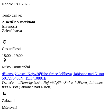
Neděle 18.1.2026
Tento den je:
2. neděle v mezidobí
(slavnost)
Zelená barva                                                                                       
Čas události
18:00 - 19:00
Místo uskutečnění
děkanský kostel Nejsvětějšího Srdce Ježíšova, Jablonec nad Nisou
50.7270408N, 15.1710881E
Označení:
děkanský kostel Nejsvětějšího Srdce Ježíšova, Jablonec
nad Nisou
(Jablonec nad Nisou)
Zařazení
Mše svatá