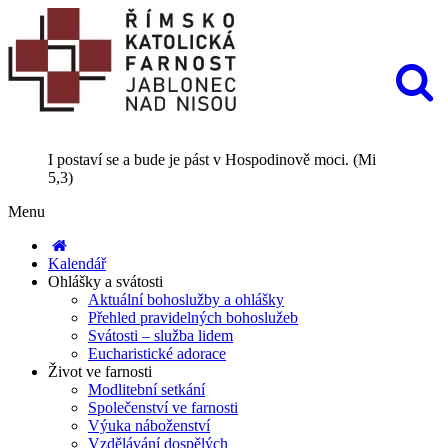
I postaví se a bude je pást v Hospodinově moci. (Mi
5,3)
Menu
Kalendář
Ohlášky a svátosti
Aktuální bohoslužby a ohlášky
Přehled pravidelných bohoslužeb
Svátosti – služba lidem
Eucharistické adorace
Život ve farnosti
Modlitební setkání
Společenství ve farnosti
Výuka náboženství
Vzdělávání dospělých