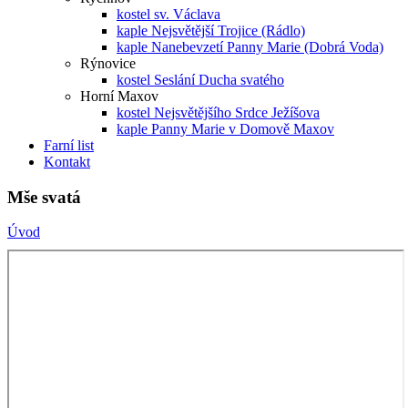
kostel sv. Václava
kaple Nejsvětější Trojice (Rádlo)
kaple Nanebevzetí Panny Marie (Dobrá Voda)
Rýnovice
kostel Seslání Ducha svatého
Horní Maxov
kostel Nejsvětějšího Srdce Ježíšova
kaple Panny Marie v Domově Maxov
Farní list
Kontakt
Mše svatá
Úvod