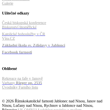
Galerie
Užitečné odkazy
Česká biskupská konference
Biskupství litoměřické
Katolické bohoslužby v ČR
Víra.CZ
Základní škola sv. Zdislavy v Jablonci
Facebook farnosti
Oblíbené
Rekreace na faře v Janově
Varhany
Rieger op. 2535
Úvodníky Farního listu
© 2026 Římskokatolické farnosti Jablonec nad Nisou, Janov nad
Nisou, Lučany nad Nisou, Rychnov u Jablonce nad Nisou,
Rýnovice |
IS OMNIA
|
odebírat novinky e-mailem