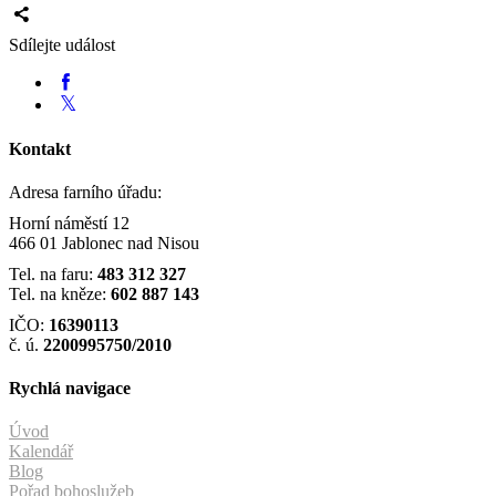
Sdílejte událost
Kontakt
Adresa farního úřadu:
Horní náměstí 12
466 01 Jablonec nad Nisou
Tel. na faru:
483 312 327
Tel. na kněze:
602 887 143
IČO:
16390113
č. ú.
2200995750/2010
Rychlá navigace
Úvod
Kalendář
Blog
Pořad bohoslužeb