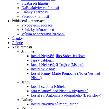
Služba při liturgii
Další aktivity ve farnosti
Články z farnosti
Facebook farnosti
Přihlášení – rezervace
Prvopáteční adorace
Schůzky biřmovanců
Výuka náboženství 2026/27
Články
Galerie
Naše farnosti
Jablonec
kostel Nejsvětějšího Srdce Ježíšova
fara v Jablonci
kostel Nejsvětější Trojice (Mšeno)
kostel sv. Anny
kostel Panny Marie Pomocné (Nová Ves nad
Nisou)
Janov
kostel sv. Jana Křtitele
fara v Janově nad Nisou – ubytování
kostel sv. Antonína Paduánského (Bedřichov)
Lučany
kostel Navštívení Panny Marie
Rychnov