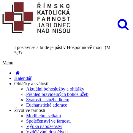
I postaví se a bude je pást v Hospodinově moci. (Mi
5,3)
Menu
Kalendář
Ohlášky a svátosti
Aktuální bohoslužby a ohlášky
Přehled pravidelných bohoslužeb
Svátosti – služba lidem
Eucharistické adorace
Život ve farnosti
Modlitební setkání
Společenství ve farnosti
Výuka náboženství
Vzdělávání dospělých