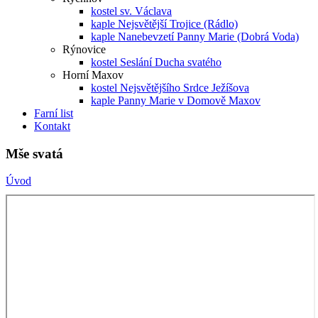
kostel sv. Václava
kaple Nejsvětější Trojice (Rádlo)
kaple Nanebevzetí Panny Marie (Dobrá Voda)
Rýnovice
kostel Seslání Ducha svatého
Horní Maxov
kostel Nejsvětějšího Srdce Ježíšova
kaple Panny Marie v Domově Maxov
Farní list
Kontakt
Mše svatá
Úvod