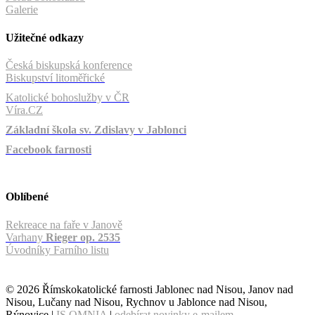
Galerie
Užitečné odkazy
Česká biskupská konference
Biskupství litoměřické
Katolické bohoslužby v ČR
Víra.CZ
Základní škola sv. Zdislavy v Jablonci
Facebook farnosti
Oblíbené
Rekreace na faře v Janově
Varhany
Rieger op. 2535
Úvodníky Farního listu
© 2026 Římskokatolické farnosti Jablonec nad Nisou, Janov nad
Nisou, Lučany nad Nisou, Rychnov u Jablonce nad Nisou,
Rýnovice |
IS OMNIA
|
odebírat novinky e-mailem