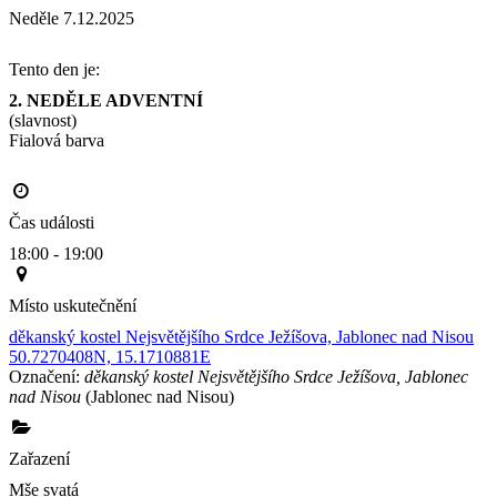
Neděle 7.12.2025
Tento den je:
2. NEDĚLE ADVENTNÍ
(slavnost)
Fialová barva                                                                                      
Čas události
18:00 - 19:00
Místo uskutečnění
děkanský kostel Nejsvětějšího Srdce Ježíšova, Jablonec nad Nisou
50.7270408N, 15.1710881E
Označení:
děkanský kostel Nejsvětějšího Srdce Ježíšova, Jablonec
nad Nisou
(Jablonec nad Nisou)
Zařazení
Mše svatá