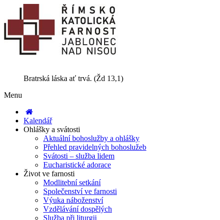
Bratrská láska ať trvá. (Žd 13,1)
Menu
Kalendář
Ohlášky a svátosti
Aktuální bohoslužby a ohlášky
Přehled pravidelných bohoslužeb
Svátosti – služba lidem
Eucharistické adorace
Život ve farnosti
Modlitební setkání
Společenství ve farnosti
Výuka náboženství
Vzdělávání dospělých
Služba při liturgii