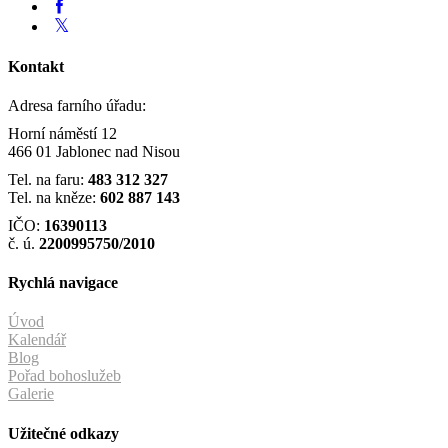
Kontakt
Adresa farního úřadu:
Horní náměstí 12
466 01 Jablonec nad Nisou
Tel. na faru:
483 312 327
Tel. na kněze:
602 887 143
IČO:
16390113
č. ú.
2200995750/2010
Rychlá navigace
Úvod
Kalendář
Blog
Pořad bohoslužeb
Galerie
Užitečné odkazy