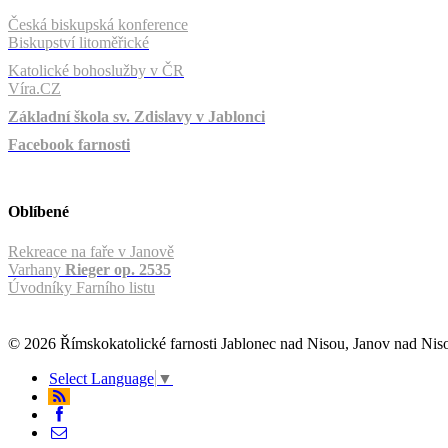
Česká biskupská konference
Biskupství litoměřické
Katolické bohoslužby v ČR
Víra.CZ
Základní škola sv. Zdislavy v Jablonci
Facebook farnosti
Oblíbené
Rekreace na faře v Janově
Varhany
Rieger op. 2535
Úvodníky Farního listu
© 2026 Římskokatolické farnosti Jablonec nad Nisou, Janov nad Ni
Select Language
▼