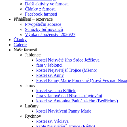
Další aktivity ve farnosti
Články z farnosti
Facebook farnosti
Přihlášení – rezervace
Prvopáteční adorace
Schůzky biřmovanců
Výuka náboženství 2026/27
Články
Galerie
Naše farnosti
Jablonec
kostel Nejsvětějšího Srdce Ježíšova
fara v Jablonci
kostel Nejsvětější Trojice (Mšeno)
kostel sv. Anny
kostel Panny Marie Pomocné (Nová Ves nad Niso
Janov
kostel sv. Jana Křtitele
fara v Janově nad Nisou – ubytování
kostel sv. Antonína Paduánského (Bedřichov)
Lučany
kostel Navštívení Panny Marie
Rychnov
kostel sv. Václava
kaple Nejsvětější Trojice (Rádlo)