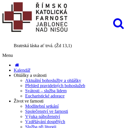
Bratrská láska ať trvá. (Žd 13,1)
Menu
Kalendář
Ohlášky a svátosti
Aktuální bohoslužby a ohlášky
Přehled pravidelných bohoslužeb
Svátosti – služba lidem
Eucharistické adorace
Život ve farnosti
Modlitební setkání
Společenství ve farnosti
Výuka náboženství
Vzdělávání dospělých
Služba při liturgii