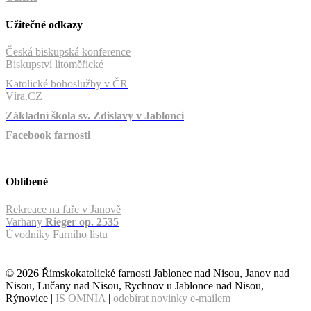
Užitečné odkazy
Česká biskupská konference
Biskupství litoměřické
Katolické bohoslužby v ČR
Víra.CZ
Základní škola sv. Zdislavy v Jablonci
Facebook farnosti
Oblíbené
Rekreace na faře v Janově
Varhany
Rieger op. 2535
Úvodníky Farního listu
© 2026 Římskokatolické farnosti Jablonec nad Nisou, Janov nad
Nisou, Lučany nad Nisou, Rychnov u Jablonce nad Nisou,
Rýnovice |
IS OMNIA
|
odebírat novinky e-mailem