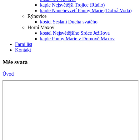
kaple Nejsvětější Trojice (Rádlo)
kaple Nanebevzetí Panny Marie (Dobrá Voda)
Rýnovice
kostel Seslání Ducha svatého
Horní Maxov
kostel Nejsvětějšího Srdce Ježíšova
kaple Panny Marie v Domově Maxov
Farní list
Kontakt
Mše svatá
Úvod