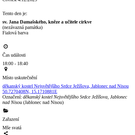
Tento den je:
sv. Jana Damašského, kněze a učitele církve
(nezávazná památka)
Fialová barva                                                                                      
Čas události
18:00 - 18:40
Místo uskutečnění
děkanský kostel Nejsvětějšího Srdce Ježíšova, Jablonec nad Nisou
50.7270408N, 15.1710881E
Označení:
děkanský kostel Nejsvětějšího Srdce Ježíšova, Jablonec
nad Nisou
(Jablonec nad Nisou)
Zařazení
Mše svatá