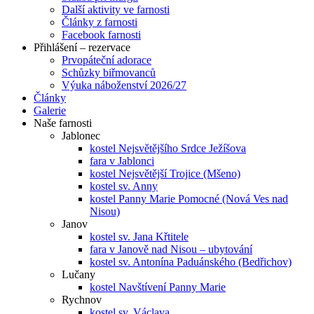
Další aktivity ve farnosti
Články z farnosti
Facebook farnosti
Přihlášení – rezervace
Prvopáteční adorace
Schůzky biřmovanců
Výuka náboženství 2026/27
Články
Galerie
Naše farnosti
Jablonec
kostel Nejsvětějšího Srdce Ježíšova
fara v Jablonci
kostel Nejsvětější Trojice (Mšeno)
kostel sv. Anny
kostel Panny Marie Pomocné (Nová Ves nad
Nisou)
Janov
kostel sv. Jana Křtitele
fara v Janově nad Nisou – ubytování
kostel sv. Antonína Paduánského (Bedřichov)
Lučany
kostel Navštívení Panny Marie
Rychnov
kostel sv. Václava