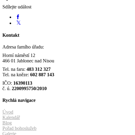
Sdílejte událost
Kontakt
Adresa farního úřadu:
Horní náměstí 12
466 01 Jablonec nad Nisou
Tel. na faru:
483 312 327
Tel. na kněze:
602 887 143
IČO:
16390113
č. ú.
2200995750/2010
Rychlá navigace
Úvod
Kalendář
Blog
Pořad bohoslužeb
Galerie