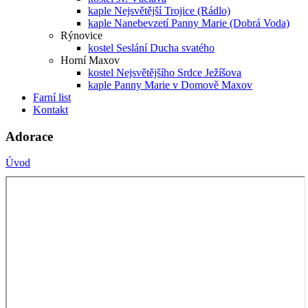
kaple Nejsvětější Trojice (Rádlo)
kaple Nanebevzetí Panny Marie (Dobrá Voda)
Rýnovice
kostel Seslání Ducha svatého
Horní Maxov
kostel Nejsvětějšího Srdce Ježíšova
kaple Panny Marie v Domově Maxov
Farní list
Kontakt
Adorace
Úvod