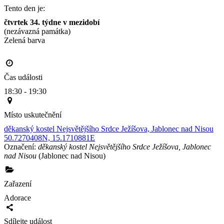
Tento den je:
čtvrtek 34. týdne v mezidobí
(nezávazná památka)
Zelená barva                                                                                       
Čas události
18:30 - 19:30
Místo uskutečnění
děkanský kostel Nejsvětějšího Srdce Ježíšova, Jablonec nad Nisou
50.7270408N, 15.1710881E
Označení:
děkanský kostel Nejsvětějšího Srdce Ježíšova, Jablonec
nad Nisou
(Jablonec nad Nisou)
Zařazení
Adorace
Sdílejte událost