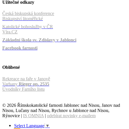
Užitečné odkazy
Česká biskupská konference
Biskupství litoměřické
Katolické bohoslužby v ČR
Víra.CZ
Základní škola sv. Zdislavy v Jablonci
Facebook farnosti
Oblíbené
Rekreace na faře v Janově
Varhany
Rieger op. 2535
Úvodníky Farního listu
© 2026 Římskokatolické farnosti Jablonec nad Nisou, Janov nad
Nisou, Lučany nad Nisou, Rychnov u Jablonce nad Nisou,
Rýnovice |
IS OMNIA
|
odebírat novinky e-mailem
Select Language
▼