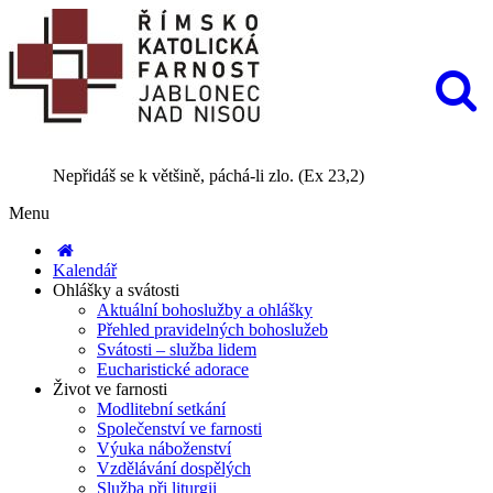
Nepřidáš se k většině, páchá-li zlo. (Ex 23,2)
Menu
Kalendář
Ohlášky a svátosti
Aktuální bohoslužby a ohlášky
Přehled pravidelných bohoslužeb
Svátosti – služba lidem
Eucharistické adorace
Život ve farnosti
Modlitební setkání
Společenství ve farnosti
Výuka náboženství
Vzdělávání dospělých
Služba při liturgii