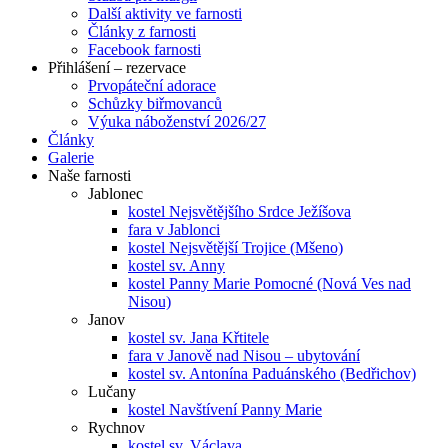
Další aktivity ve farnosti
Články z farnosti
Facebook farnosti
Přihlášení – rezervace
Prvopáteční adorace
Schůzky biřmovanců
Výuka náboženství 2026/27
Články
Galerie
Naše farnosti
Jablonec
kostel Nejsvětějšího Srdce Ježíšova
fara v Jablonci
kostel Nejsvětější Trojice (Mšeno)
kostel sv. Anny
kostel Panny Marie Pomocné (Nová Ves nad
Nisou)
Janov
kostel sv. Jana Křtitele
fara v Janově nad Nisou – ubytování
kostel sv. Antonína Paduánského (Bedřichov)
Lučany
kostel Navštívení Panny Marie
Rychnov
kostel sv. Václava