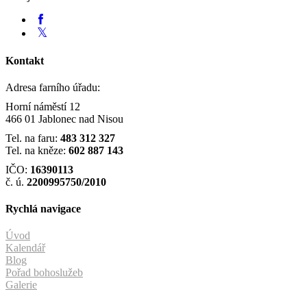
Kontakt
Adresa farního úřadu:
Horní náměstí 12
466 01 Jablonec nad Nisou
Tel. na faru:
483 312 327
Tel. na kněze:
602 887 143
IČO:
16390113
č. ú.
2200995750/2010
Rychlá navigace
Úvod
Kalendář
Blog
Pořad bohoslužeb
Galerie