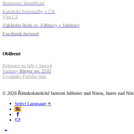
Biskupství litoměřické
Katolické bohoslužby v ČR
Víra.CZ
Základní škola sv. Zdislavy v Jablonci
Facebook farnosti
Oblíbené
Rekreace na faře v Janově
Varhany
Rieger op. 2535
Úvodníky Farního listu
© 2026 Římskokatolické farnosti Jablonec nad Nisou, Janov nad Ni
Select Language
▼