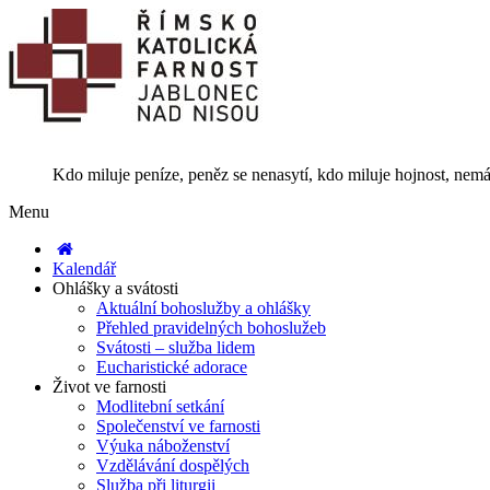
Kdo miluje peníze, peněz se nenasytí, kdo miluje hojnost, nemá
Menu
Kalendář
Ohlášky a svátosti
Aktuální bohoslužby a ohlášky
Přehled pravidelných bohoslužeb
Svátosti – služba lidem
Eucharistické adorace
Život ve farnosti
Modlitební setkání
Společenství ve farnosti
Výuka náboženství
Vzdělávání dospělých
Služba při liturgii