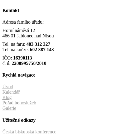
Kontakt
Adresa farního úřadu:
Horní náměstí 12
466 01 Jablonec nad Nisou
Tel. na faru:
483 312 327
Tel. na kněze:
602 887 143
IČO:
16390113
č. ú.
2200995750/2010
Rychlá navigace
Úvod
Kalendář
Blog
Pořad bohoslužeb
Galerie
Užitečné odkazy
Česká biskupská konference