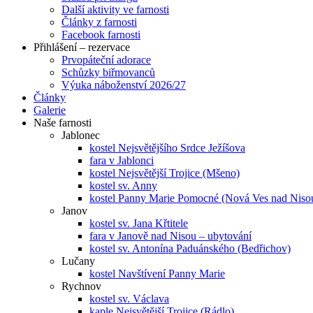
Další aktivity ve farnosti
Články z farnosti
Facebook farnosti
Přihlášení – rezervace
Prvopáteční adorace
Schůzky biřmovanců
Výuka náboženství 2026/27
Články
Galerie
Naše farnosti
Jablonec
kostel Nejsvětějšího Srdce Ježíšova
fara v Jablonci
kostel Nejsvětější Trojice (Mšeno)
kostel sv. Anny
kostel Panny Marie Pomocné (Nová Ves nad Niso
Janov
kostel sv. Jana Křtitele
fara v Janově nad Nisou – ubytování
kostel sv. Antonína Paduánského (Bedřichov)
Lučany
kostel Navštívení Panny Marie
Rychnov
kostel sv. Václava
kaple Nejsvětější Trojice (Rádlo)