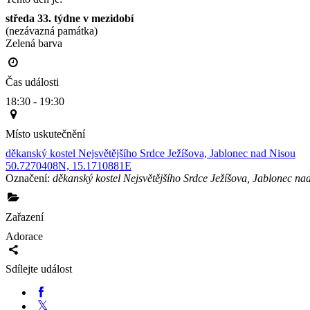
středa 33. týdne v mezidobí
(nezávazná památka)
Zelená barva                                                                                        
Čas události
18:30 - 19:30
Místo uskutečnění
děkanský kostel Nejsvětějšího Srdce Ježíšova, Jablonec nad Nisou
50.7270408N, 15.1710881E
Označení:
děkanský kostel Nejsvětějšího Srdce Ježíšova, Jablonec na
Zařazení
Adorace
Sdílejte událost