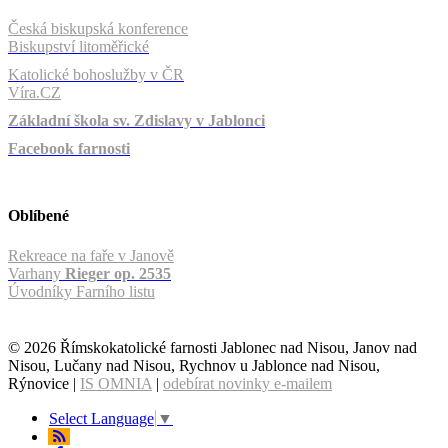
Česká biskupská konference
Biskupství litoměřické
Katolické bohoslužby v ČR
Víra.CZ
Základní škola sv. Zdislavy v Jablonci
Facebook farnosti
Oblíbené
Rekreace na faře v Janově
Varhany
Rieger op. 2535
Úvodníky Farního listu
© 2026 Římskokatolické farnosti Jablonec nad Nisou, Janov nad
Nisou, Lučany nad Nisou, Rychnov u Jablonce nad Nisou,
Rýnovice |
IS OMNIA
|
odebírat novinky e-mailem
Select Language
▼