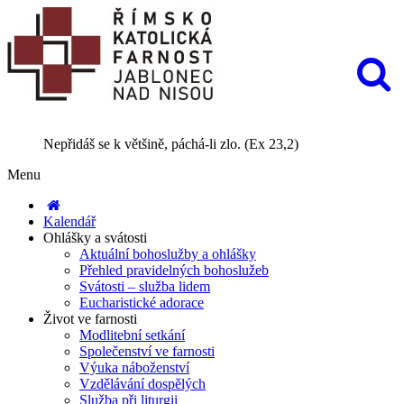
Nepřidáš se k většině, páchá-li zlo. (Ex 23,2)
Menu
Kalendář
Ohlášky a svátosti
Aktuální bohoslužby a ohlášky
Přehled pravidelných bohoslužeb
Svátosti – služba lidem
Eucharistické adorace
Život ve farnosti
Modlitební setkání
Společenství ve farnosti
Výuka náboženství
Vzdělávání dospělých
Služba při liturgii