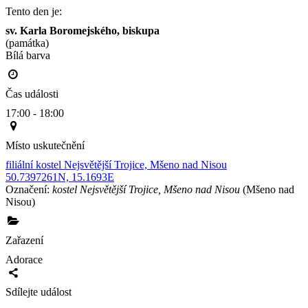
Tento den je:
sv. Karla Boromejského, biskupa
(památka)
Bílá barva                                                                                        
Čas události
17:00 - 18:00
Místo uskutečnění
filiální kostel Nejsvětější Trojice, Mšeno nad Nisou
50.7397261N, 15.1693E
Označení:
kostel Nejsvětější Trojice, Mšeno nad Nisou
(Mšeno nad
Nisou)
Zařazení
Adorace
Sdílejte událost