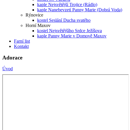
kaple Nejsvětější Trojice (Rádlo)
kaple Nanebevzetí Panny Marie (Dobrá Voda)
Rýnovice
kostel Seslání Ducha svatého
Horní Maxov
kostel Nejsvětějšího Srdce Ježíšova
kaple Panny Marie v Domově Maxov
Farní list
Kontakt
Adorace
Úvod