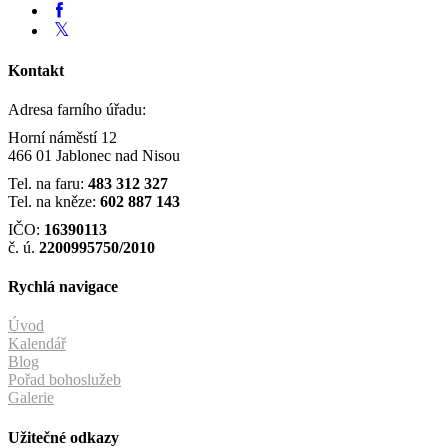
Kontakt
Adresa farního úřadu:
Horní náměstí 12
466 01 Jablonec nad Nisou
Tel. na faru:
483 312 327
Tel. na kněze:
602 887 143
IČO:
16390113
č. ú.
2200995750/2010
Rychlá navigace
Úvod
Kalendář
Blog
Pořad bohoslužeb
Galerie
Užitečné odkazy