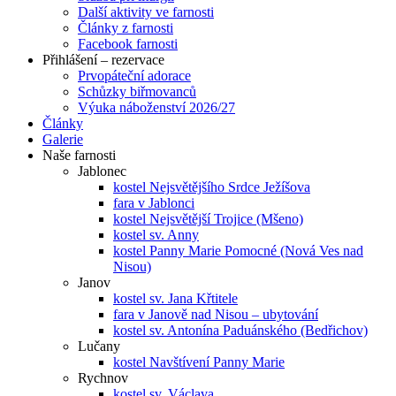
Další aktivity ve farnosti
Články z farnosti
Facebook farnosti
Přihlášení – rezervace
Prvopáteční adorace
Schůzky biřmovanců
Výuka náboženství 2026/27
Články
Galerie
Naše farnosti
Jablonec
kostel Nejsvětějšího Srdce Ježíšova
fara v Jablonci
kostel Nejsvětější Trojice (Mšeno)
kostel sv. Anny
kostel Panny Marie Pomocné (Nová Ves nad
Nisou)
Janov
kostel sv. Jana Křtitele
fara v Janově nad Nisou – ubytování
kostel sv. Antonína Paduánského (Bedřichov)
Lučany
kostel Navštívení Panny Marie
Rychnov
kostel sv. Václava