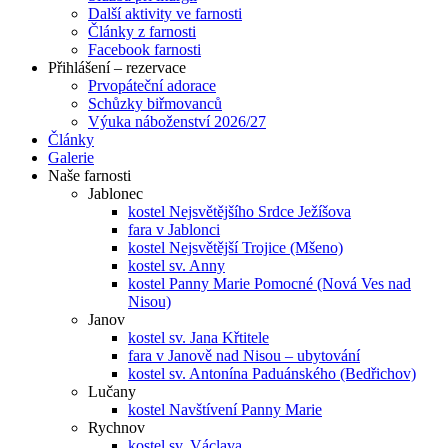
Další aktivity ve farnosti
Články z farnosti
Facebook farnosti
Přihlášení – rezervace
Prvopáteční adorace
Schůzky biřmovanců
Výuka náboženství 2026/27
Články
Galerie
Naše farnosti
Jablonec
kostel Nejsvětějšího Srdce Ježíšova
fara v Jablonci
kostel Nejsvětější Trojice (Mšeno)
kostel sv. Anny
kostel Panny Marie Pomocné (Nová Ves nad
Nisou)
Janov
kostel sv. Jana Křtitele
fara v Janově nad Nisou – ubytování
kostel sv. Antonína Paduánského (Bedřichov)
Lučany
kostel Navštívení Panny Marie
Rychnov
kostel sv. Václava