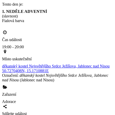
Tento den je:
1. NEDĚLE ADVENTNÍ
(slavnost)
Fialová barva                                                                                      
Čas události
19:00 - 20:00
Místo uskutečnění
děkanský kostel Nejsvětějšího Srdce Ježíšova, Jablonec nad Nisou
50.7270408N, 15.1710881E
Označení:
děkanský kostel Nejsvětějšího Srdce Ježíšova, Jablonec
nad Nisou
(Jablonec nad Nisou)
Zařazení
Adorace
Sdílejte událost