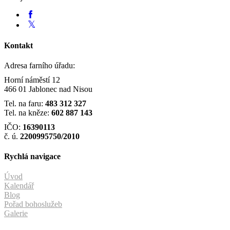
Kontakt
Adresa farního úřadu:
Horní náměstí 12
466 01 Jablonec nad Nisou
Tel. na faru:
483 312 327
Tel. na kněze:
602 887 143
IČO:
16390113
č. ú.
2200995750/2010
Rychlá navigace
Úvod
Kalendář
Blog
Pořad bohoslužeb
Galerie