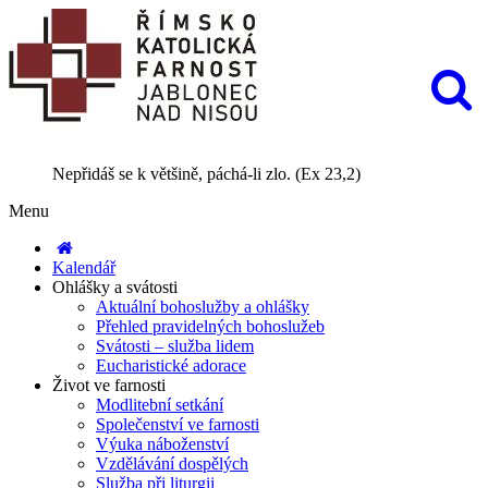
Nepřidáš se k většině, páchá-li zlo. (Ex 23,2)
Menu
Kalendář
Ohlášky a svátosti
Aktuální bohoslužby a ohlášky
Přehled pravidelných bohoslužeb
Svátosti – služba lidem
Eucharistické adorace
Život ve farnosti
Modlitební setkání
Společenství ve farnosti
Výuka náboženství
Vzdělávání dospělých
Služba při liturgii