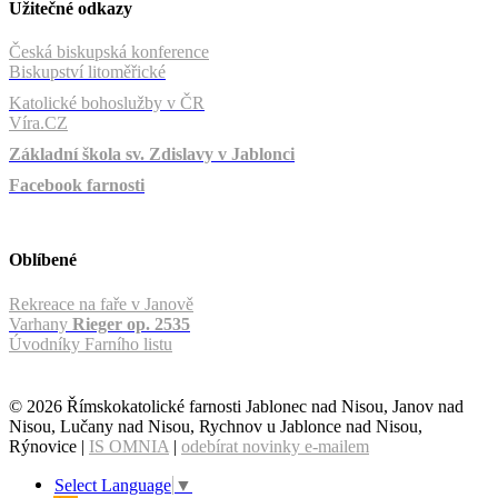
Užitečné odkazy
Česká biskupská konference
Biskupství litoměřické
Katolické bohoslužby v ČR
Víra.CZ
Základní škola sv. Zdislavy v Jablonci
Facebook farnosti
Oblíbené
Rekreace na faře v Janově
Varhany
Rieger op. 2535
Úvodníky Farního listu
© 2026 Římskokatolické farnosti Jablonec nad Nisou, Janov nad
Nisou, Lučany nad Nisou, Rychnov u Jablonce nad Nisou,
Rýnovice |
IS OMNIA
|
odebírat novinky e-mailem
Select Language
▼