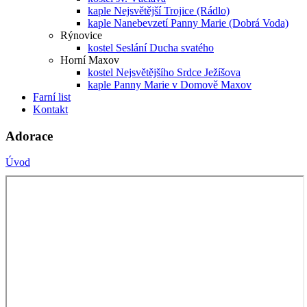
kaple Nejsvětější Trojice (Rádlo)
kaple Nanebevzetí Panny Marie (Dobrá Voda)
Rýnovice
kostel Seslání Ducha svatého
Horní Maxov
kostel Nejsvětějšího Srdce Ježíšova
kaple Panny Marie v Domově Maxov
Farní list
Kontakt
Adorace
Úvod