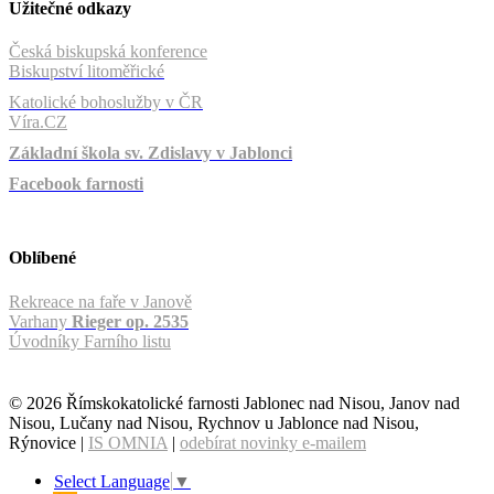
Užitečné odkazy
Česká biskupská konference
Biskupství litoměřické
Katolické bohoslužby v ČR
Víra.CZ
Základní škola sv. Zdislavy v Jablonci
Facebook farnosti
Oblíbené
Rekreace na faře v Janově
Varhany
Rieger op. 2535
Úvodníky Farního listu
© 2026 Římskokatolické farnosti Jablonec nad Nisou, Janov nad
Nisou, Lučany nad Nisou, Rychnov u Jablonce nad Nisou,
Rýnovice |
IS OMNIA
|
odebírat novinky e-mailem
Select Language
▼