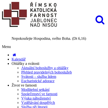
Nepokoušejte Hospodina, svého Boha. (Dt 6,16)
Menu
Kalendář
Ohlášky a svátosti
Aktuální bohoslužby a ohlášky
Přehled pravidelných bohoslužeb
Svátosti – služba lidem
Eucharistické adorace
Život ve farnosti
Modlitební setkání
Společenství ve farnosti
Výuka náboženství
Vzdělávání dospělých
Služba při liturgii