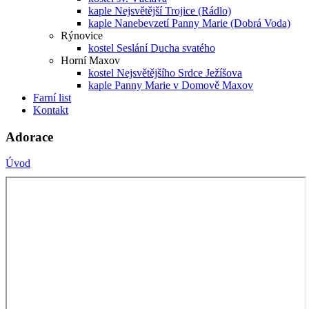
kaple Nejsvětější Trojice (Rádlo)
kaple Nanebevzetí Panny Marie (Dobrá Voda)
Rýnovice
kostel Seslání Ducha svatého
Horní Maxov
kostel Nejsvětějšího Srdce Ježíšova
kaple Panny Marie v Domově Maxov
Farní list
Kontakt
Adorace
Úvod