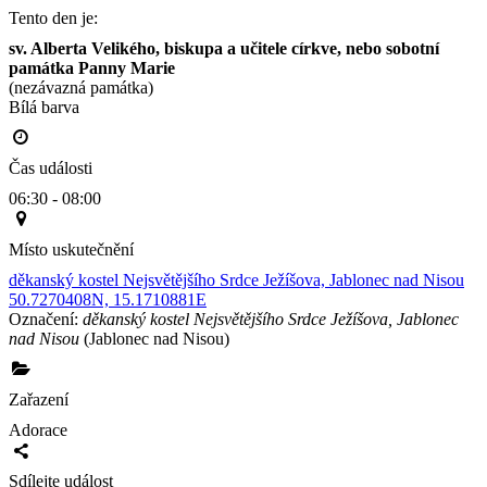
Tento den je:
sv. Alberta Velikého, biskupa a učitele církve, nebo sobotní 
památka Panny Marie
(nezávazná památka)
Bílá barva                                                                                        
Čas události
06:30 - 08:00
Místo uskutečnění
děkanský kostel Nejsvětějšího Srdce Ježíšova, Jablonec nad Nisou
50.7270408N, 15.1710881E
Označení:
děkanský kostel Nejsvětějšího Srdce Ježíšova, Jablonec
nad Nisou
(Jablonec nad Nisou)
Zařazení
Adorace
Sdílejte událost