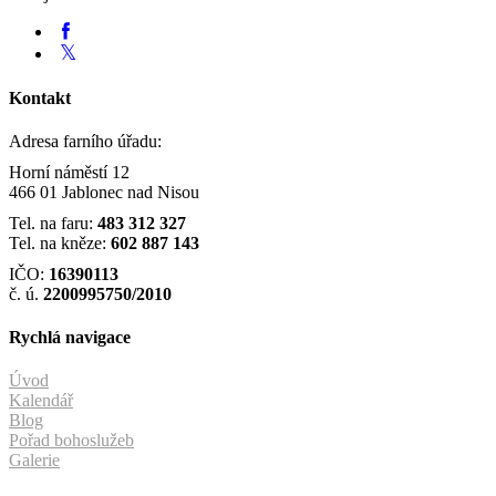
Kontakt
Adresa farního úřadu:
Horní náměstí 12
466 01 Jablonec nad Nisou
Tel. na faru:
483 312 327
Tel. na kněze:
602 887 143
IČO:
16390113
č. ú.
2200995750/2010
Rychlá navigace
Úvod
Kalendář
Blog
Pořad bohoslužeb
Galerie