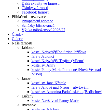
Další aktivity ve farnosti
Články z farnosti
Facebook farnosti
Přihlášení – rezervace
Prvopáteční adorace
Schůzky biřmovanců
Výuka náboženství 2026/27
Články
Galerie
Naše farnosti
Jablonec
kostel Nejsvětějšího Srdce Ježíšova
fara v Jablonci
kostel Nejsvětější Trojice (Mšeno)
kostel sv. Anny
kostel Panny Marie Pomocné (Nová Ves nad
Nisou)
Janov
kostel sv. Jana Křtitele
fara v Janově nad Nisou – ubytování
kostel sv. Antonína Paduánského (Bedřichov)
Lučany
kostel Navštívení Panny Marie
Rychnov
kostel sv. Václava