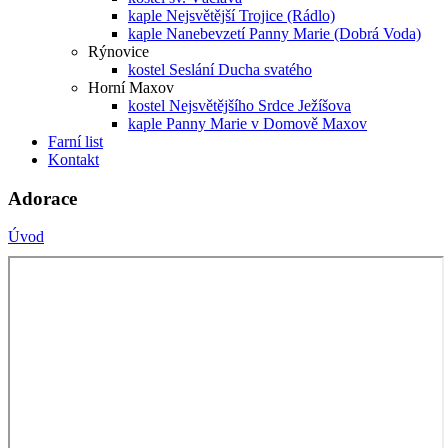
kaple Nejsvětější Trojice (Rádlo)
kaple Nanebevzetí Panny Marie (Dobrá Voda)
Rýnovice
kostel Seslání Ducha svatého
Horní Maxov
kostel Nejsvětějšího Srdce Ježíšova
kaple Panny Marie v Domově Maxov
Farní list
Kontakt
Adorace
Úvod