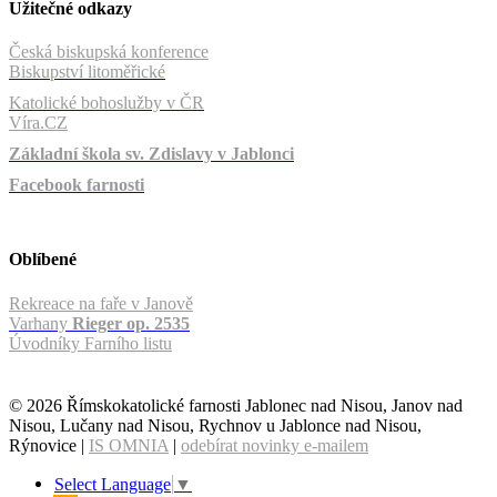
Užitečné odkazy
Česká biskupská konference
Biskupství litoměřické
Katolické bohoslužby v ČR
Víra.CZ
Základní škola sv. Zdislavy v Jablonci
Facebook farnosti
Oblíbené
Rekreace na faře v Janově
Varhany
Rieger op. 2535
Úvodníky Farního listu
© 2026 Římskokatolické farnosti Jablonec nad Nisou, Janov nad
Nisou, Lučany nad Nisou, Rychnov u Jablonce nad Nisou,
Rýnovice |
IS OMNIA
|
odebírat novinky e-mailem
Select Language
▼