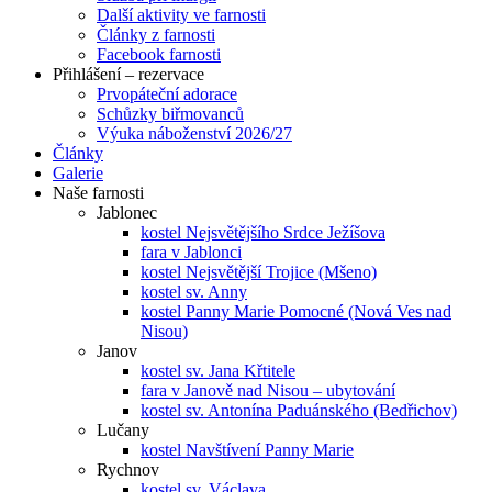
Další aktivity ve farnosti
Články z farnosti
Facebook farnosti
Přihlášení – rezervace
Prvopáteční adorace
Schůzky biřmovanců
Výuka náboženství 2026/27
Články
Galerie
Naše farnosti
Jablonec
kostel Nejsvětějšího Srdce Ježíšova
fara v Jablonci
kostel Nejsvětější Trojice (Mšeno)
kostel sv. Anny
kostel Panny Marie Pomocné (Nová Ves nad
Nisou)
Janov
kostel sv. Jana Křtitele
fara v Janově nad Nisou – ubytování
kostel sv. Antonína Paduánského (Bedřichov)
Lučany
kostel Navštívení Panny Marie
Rychnov
kostel sv. Václava