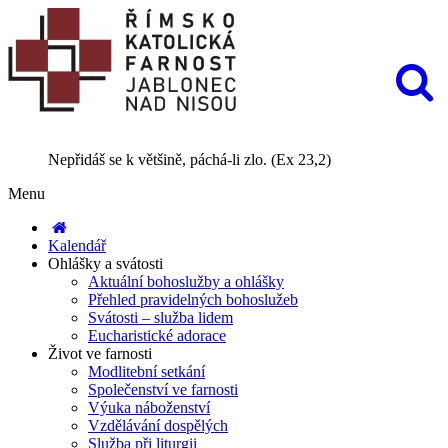
Nepřidáš se k většině, páchá-li zlo. (Ex 23,2)
Menu
Kalendář
Ohlášky a svátosti
Aktuální bohoslužby a ohlášky
Přehled pravidelných bohoslužeb
Svátosti – služba lidem
Eucharistické adorace
Život ve farnosti
Modlitební setkání
Společenství ve farnosti
Výuka náboženství
Vzdělávání dospělých
Služba při liturgii