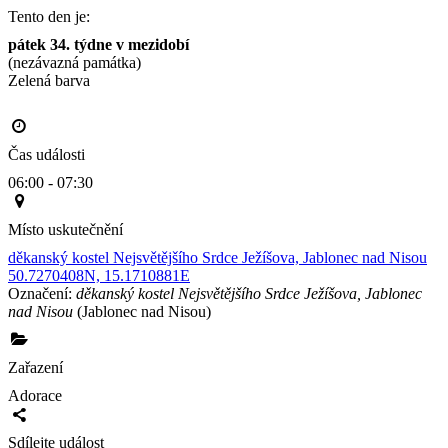
Tento den je:
pátek 34. týdne v mezidobí
(nezávazná památka)
Zelená barva                                                                                       
Čas události
06:00 - 07:30
Místo uskutečnění
děkanský kostel Nejsvětějšího Srdce Ježíšova, Jablonec nad Nisou
50.7270408N, 15.1710881E
Označení:
děkanský kostel Nejsvětějšího Srdce Ježíšova, Jablonec
nad Nisou
(Jablonec nad Nisou)
Zařazení
Adorace
Sdílejte událost