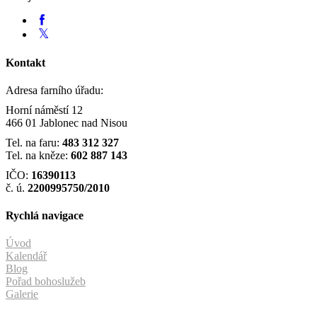
Kontakt
Adresa farního úřadu:
Horní náměstí 12
466 01 Jablonec nad Nisou
Tel. na faru:
483 312 327
Tel. na kněze:
602 887 143
IČO:
16390113
č. ú.
2200995750/2010
Rychlá navigace
Úvod
Kalendář
Blog
Pořad bohoslužeb
Galerie