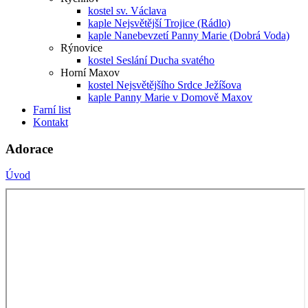
kostel sv. Václava
kaple Nejsvětější Trojice (Rádlo)
kaple Nanebevzetí Panny Marie (Dobrá Voda)
Rýnovice
kostel Seslání Ducha svatého
Horní Maxov
kostel Nejsvětějšího Srdce Ježíšova
kaple Panny Marie v Domově Maxov
Farní list
Kontakt
Adorace
Úvod