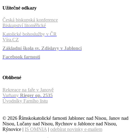
Užitečné odkazy
Česká biskupská konference
Biskupství litoměřické
Katolické bohoslužby v ČR
Víra.CZ
Základní škola sv. Zdislavy v Jablonci
Facebook farnosti
Oblíbené
Rekreace na faře v Janově
Varhany
Rieger op. 2535
Úvodníky Farního listu
© 2026 Římskokatolické farnosti Jablonec nad Nisou, Janov nad
Nisou, Lučany nad Nisou, Rychnov u Jablonce nad Nisou,
Rýnovice |
IS OMNIA
|
odebírat novinky e-mailem