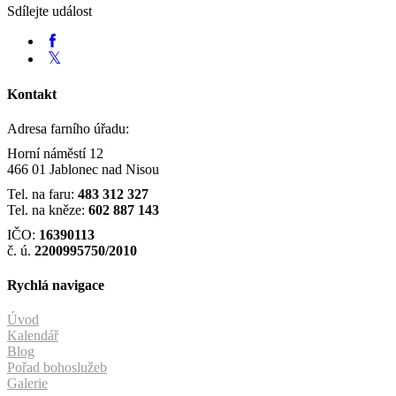
Sdílejte událost
Kontakt
Adresa farního úřadu:
Horní náměstí 12
466 01 Jablonec nad Nisou
Tel. na faru:
483 312 327
Tel. na kněze:
602 887 143
IČO:
16390113
č. ú.
2200995750/2010
Rychlá navigace
Úvod
Kalendář
Blog
Pořad bohoslužeb
Galerie