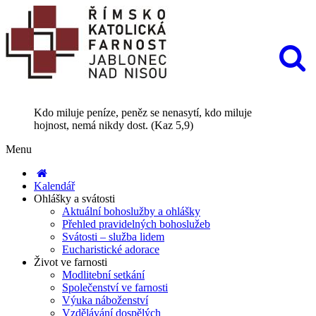
Kdo miluje peníze, peněz se nenasytí, kdo miluje
hojnost, nemá nikdy dost. (Kaz 5,9)
Menu
Kalendář
Ohlášky a svátosti
Aktuální bohoslužby a ohlášky
Přehled pravidelných bohoslužeb
Svátosti – služba lidem
Eucharistické adorace
Život ve farnosti
Modlitební setkání
Společenství ve farnosti
Výuka náboženství
Vzdělávání dospělých