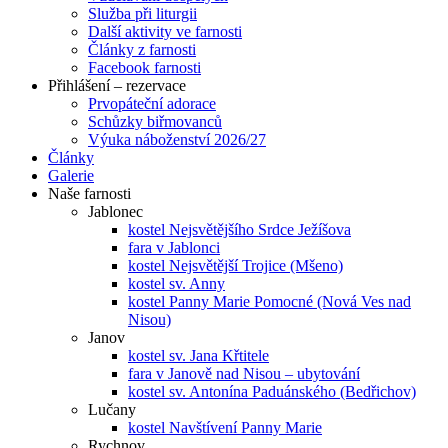
Služba při liturgii
Další aktivity ve farnosti
Články z farnosti
Facebook farnosti
Přihlášení – rezervace
Prvopáteční adorace
Schůzky biřmovanců
Výuka náboženství 2026/27
Články
Galerie
Naše farnosti
Jablonec
kostel Nejsvětějšího Srdce Ježíšova
fara v Jablonci
kostel Nejsvětější Trojice (Mšeno)
kostel sv. Anny
kostel Panny Marie Pomocné (Nová Ves nad
Nisou)
Janov
kostel sv. Jana Křtitele
fara v Janově nad Nisou – ubytování
kostel sv. Antonína Paduánského (Bedřichov)
Lučany
kostel Navštívení Panny Marie
Rychnov