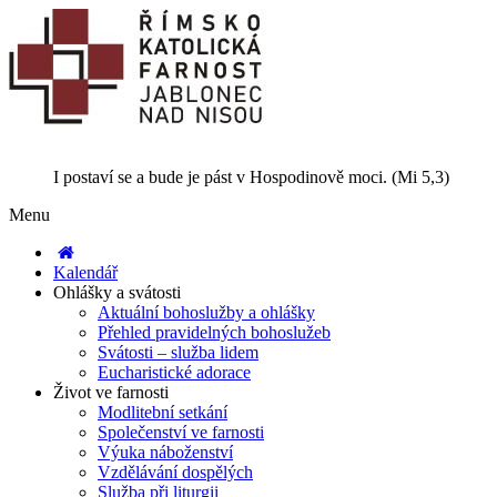
I postaví se a bude je pást v Hospodinově moci. (Mi 5,3)
Menu
Kalendář
Ohlášky a svátosti
Aktuální bohoslužby a ohlášky
Přehled pravidelných bohoslužeb
Svátosti – služba lidem
Eucharistické adorace
Život ve farnosti
Modlitební setkání
Společenství ve farnosti
Výuka náboženství
Vzdělávání dospělých
Služba při liturgii