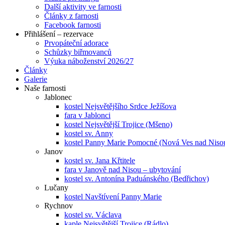
Další aktivity ve farnosti
Články z farnosti
Facebook farnosti
Přihlášení – rezervace
Prvopáteční adorace
Schůzky biřmovanců
Výuka náboženství 2026/27
Články
Galerie
Naše farnosti
Jablonec
kostel Nejsvětějšího Srdce Ježíšova
fara v Jablonci
kostel Nejsvětější Trojice (Mšeno)
kostel sv. Anny
kostel Panny Marie Pomocné (Nová Ves nad Niso
Janov
kostel sv. Jana Křtitele
fara v Janově nad Nisou – ubytování
kostel sv. Antonína Paduánského (Bedřichov)
Lučany
kostel Navštívení Panny Marie
Rychnov
kostel sv. Václava
kaple Nejsvětější Trojice (Rádlo)