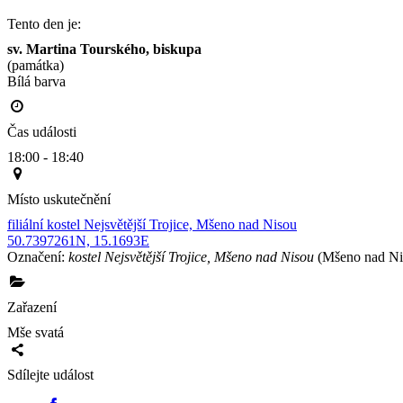
Tento den je:
sv. Martina Tourského, biskupa
(památka)
Bílá barva                                                                                        
Čas události
18:00 - 18:40
Místo uskutečnění
filiální kostel Nejsvětější Trojice, Mšeno nad Nisou
50.7397261N, 15.1693E
Označení:
kostel Nejsvětější Trojice, Mšeno nad Nisou
(Mšeno nad Ni
Zařazení
Mše svatá
Sdílejte událost