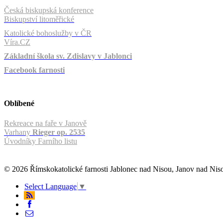
Česká biskupská konference
Biskupství litoměřické
Katolické bohoslužby v ČR
Víra.CZ
Základní škola sv. Zdislavy v Jablonci
Facebook farnosti
Oblíbené
Rekreace na faře v Janově
Varhany
Rieger op. 2535
Úvodníky Farního listu
© 2026 Římskokatolické farnosti Jablonec nad Nisou, Janov nad Ni
Select Language
▼