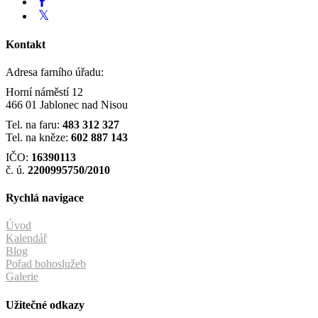
Kontakt
Adresa farního úřadu:
Horní náměstí 12
466 01 Jablonec nad Nisou
Tel. na faru:
483 312 327
Tel. na kněze:
602 887 143
IČO:
16390113
č. ú.
2200995750/2010
Rychlá navigace
Úvod
Kalendář
Blog
Pořad bohoslužeb
Galerie
Užitečné odkazy