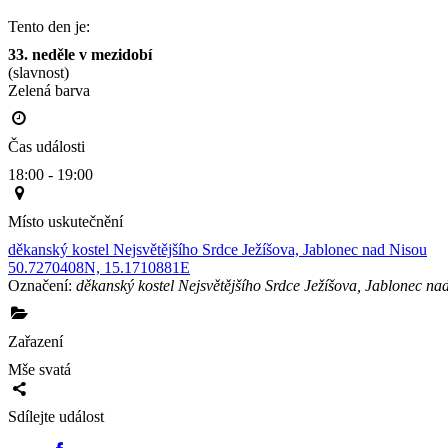
Tento den je:
33. neděle v mezidobí
(slavnost)
Zelená barva                                                                                        
Čas události
18:00 - 19:00
Místo uskutečnění
děkanský kostel Nejsvětějšího Srdce Ježíšova, Jablonec nad Nisou
50.7270408N, 15.1710881E
Označení:
děkanský kostel Nejsvětějšího Srdce Ježíšova, Jablonec na
Zařazení
Mše svatá
Sdílejte událost