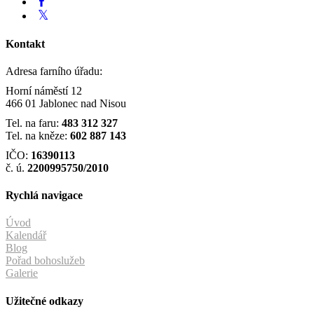
Kontakt
Adresa farního úřadu:
Horní náměstí 12
466 01 Jablonec nad Nisou
Tel. na faru:
483 312 327
Tel. na kněze:
602 887 143
IČO:
16390113
č. ú.
2200995750/2010
Rychlá navigace
Úvod
Kalendář
Blog
Pořad bohoslužeb
Galerie
Užitečné odkazy