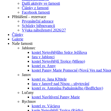
Další aktivity ve farnosti
Články z farnosti
Facebook farnosti
Přihlášení – rezervace
Prvopáteční adorace
Schůzky biřmovanců
Výuka náboženství 2026/27
Články
Galerie
Naše farnosti
Jablonec
kostel Nejsvětějšího Srdce Ježíšova
fara v Jablonci
kostel Nejsvětější Trojice (Mšeno)
kostel sv. Anny
kostel Panny Marie Pomocné (Nová Ves nad Niso
Janov
kostel sv. Jana Křtitele
fara v Janově nad Nisou – ubytování
kostel sv. Antonína Paduánského (Bedřichov)
Lučany
kostel Navštívení Panny Marie
Rychnov
kostel sv. Václava
kaple Nejsvětější Trojice (Rádlo)