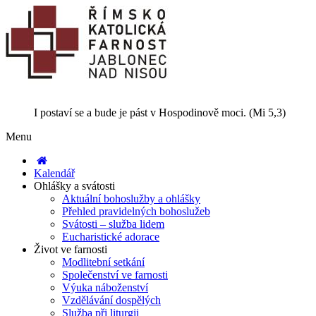
I postaví se a bude je pást v Hospodinově moci. (Mi 5,3)
Menu
Kalendář
Ohlášky a svátosti
Aktuální bohoslužby a ohlášky
Přehled pravidelných bohoslužeb
Svátosti – služba lidem
Eucharistické adorace
Život ve farnosti
Modlitební setkání
Společenství ve farnosti
Výuka náboženství
Vzdělávání dospělých
Služba při liturgii