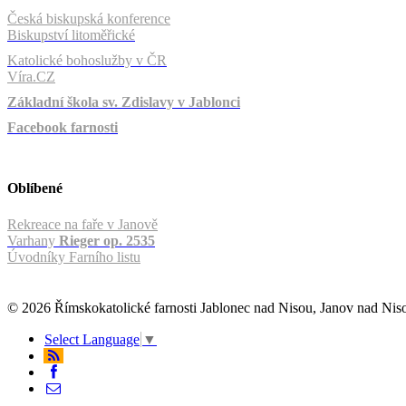
Česká biskupská konference
Biskupství litoměřické
Katolické bohoslužby v ČR
Víra.CZ
Základní škola sv. Zdislavy v Jablonci
Facebook farnosti
Oblíbené
Rekreace na faře v Janově
Varhany
Rieger op. 2535
Úvodníky Farního listu
© 2026 Římskokatolické farnosti Jablonec nad Nisou, Janov nad Ni
Select Language
▼