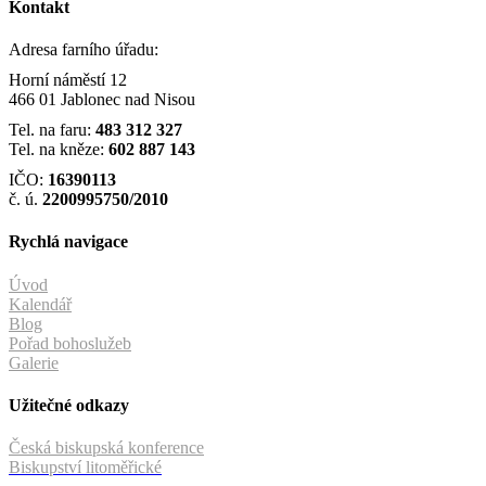
Kontakt
Adresa farního úřadu:
Horní náměstí 12
466 01 Jablonec nad Nisou
Tel. na faru:
483 312 327
Tel. na kněze:
602 887 143
IČO:
16390113
č. ú.
2200995750/2010
Rychlá navigace
Úvod
Kalendář
Blog
Pořad bohoslužeb
Galerie
Užitečné odkazy
Česká biskupská konference
Biskupství litoměřické