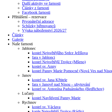
Další aktivity ve farnosti
Články z farnosti
Facebook farnosti
Přihlášení – rezervace
Prvopáteční adorace
Schůzky biřmovanců
Výuka náboženství 2026/27
Články
Galerie
Naše farnosti
Jablonec
kostel Nejsvětějšího Srdce Ježíšova
fara v Jablonci
kostel Nejsvětější Trojice (Mšeno)
kostel sv. Anny
kostel Panny Marie Pomocné (Nová Ves nad Niso
Janov
kostel sv. Jana Křtitele
fara v Janově nad Nisou – ubytování
kostel sv. Antonína Paduánského (Bedřichov)
Lučany
kostel Navštívení Panny Marie
Rychnov
kostel sv. Václava
kaple Nejsvětější Trojice (Rádlo)