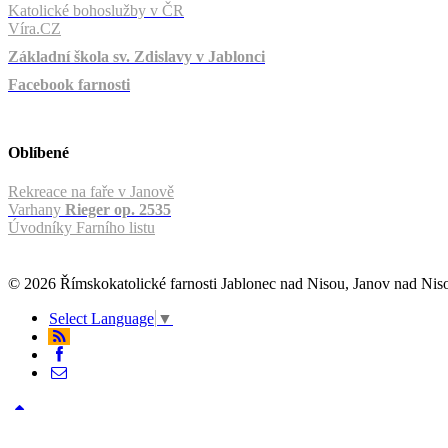
Katolické bohoslužby v ČR
Víra.CZ
Základní škola sv. Zdislavy v Jablonci
Facebook farnosti
Oblíbené
Rekreace na faře v Janově
Varhany
Rieger op. 2535
Úvodníky Farního listu
© 2026 Římskokatolické farnosti Jablonec nad Nisou, Janov nad Ni
Select Language
▼