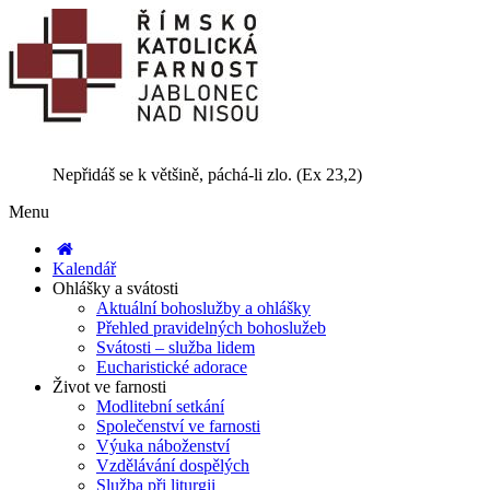
Nepřidáš se k většině, páchá-li zlo. (Ex 23,2)
Menu
Kalendář
Ohlášky a svátosti
Aktuální bohoslužby a ohlášky
Přehled pravidelných bohoslužeb
Svátosti – služba lidem
Eucharistické adorace
Život ve farnosti
Modlitební setkání
Společenství ve farnosti
Výuka náboženství
Vzdělávání dospělých
Služba při liturgii