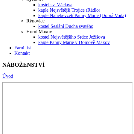
kostel sv. Václava
kaple Nejsvětější Trojice (Rádlo)
kaple Nanebevzetí Panny Marie (Dobrá Voda)
Rýnovice
kostel Seslání Ducha svatého
Horní Maxov
kostel Nejsvětějšího Srdce Ježíšova
kaple Panny Marie v Domově Maxov
Farní list
Kontakt
NÁBOŽENSTVÍ
Úvod