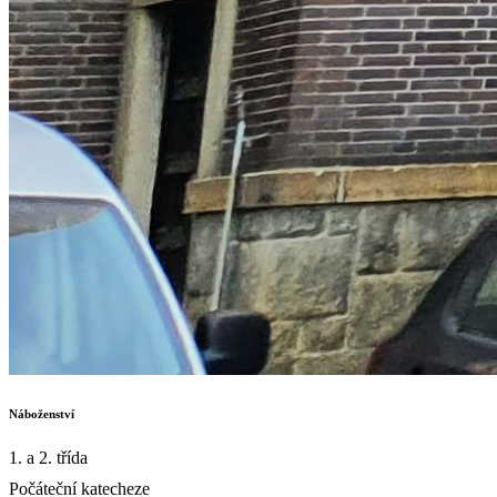
Náboženství
1. a 2. třída
Počáteční katecheze