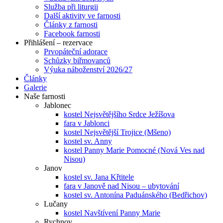
Služba při liturgii
Další aktivity ve farnosti
Články z farnosti
Facebook farnosti
Přihlášení – rezervace
Prvopáteční adorace
Schůzky biřmovanců
Výuka náboženství 2026/27
Články
Galerie
Naše farnosti
Jablonec
kostel Nejsvětějšího Srdce Ježíšova
fara v Jablonci
kostel Nejsvětější Trojice (Mšeno)
kostel sv. Anny
kostel Panny Marie Pomocné (Nová Ves nad
Nisou)
Janov
kostel sv. Jana Křtitele
fara v Janově nad Nisou – ubytování
kostel sv. Antonína Paduánského (Bedřichov)
Lučany
kostel Navštívení Panny Marie
Rychnov