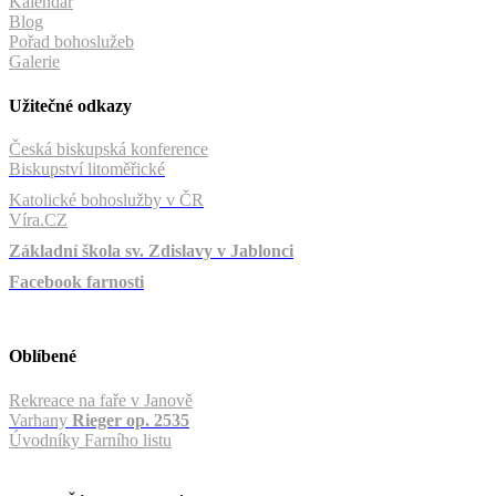
Kalendář
Blog
Pořad bohoslužeb
Galerie
Užitečné odkazy
Česká biskupská konference
Biskupství litoměřické
Katolické bohoslužby v ČR
Víra.CZ
Základní škola sv. Zdislavy v Jablonci
Facebook farnosti
Oblíbené
Rekreace na faře v Janově
Varhany
Rieger op. 2535
Úvodníky Farního listu