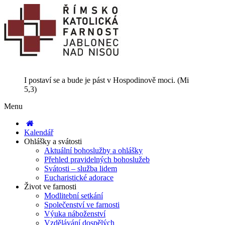
I postaví se a bude je pást v Hospodinově moci. (Mi
5,3)
Menu
Kalendář
Ohlášky a svátosti
Aktuální bohoslužby a ohlášky
Přehled pravidelných bohoslužeb
Svátosti – služba lidem
Eucharistické adorace
Život ve farnosti
Modlitební setkání
Společenství ve farnosti
Výuka náboženství
Vzdělávání dospělých