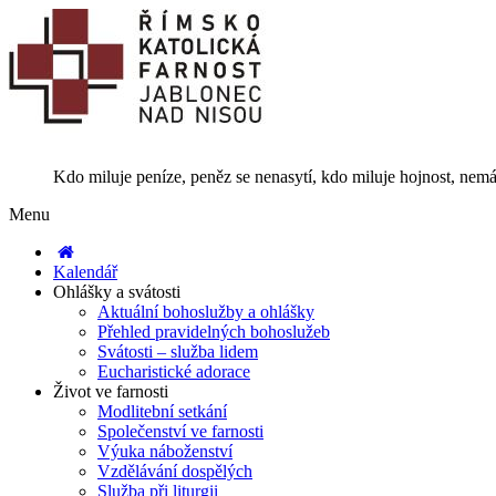
Kdo miluje peníze, peněz se nenasytí, kdo miluje hojnost, nemá
Menu
Kalendář
Ohlášky a svátosti
Aktuální bohoslužby a ohlášky
Přehled pravidelných bohoslužeb
Svátosti – služba lidem
Eucharistické adorace
Život ve farnosti
Modlitební setkání
Společenství ve farnosti
Výuka náboženství
Vzdělávání dospělých
Služba při liturgii