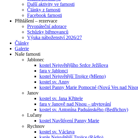
Další aktivity ve farnosti
Články z farnosti
Facebook farnosti
Přihlášení – rezervace
Prvopáteční adorace
Schůzky biřmovanců
Výuka náboženství 2026/27
Články
Galerie
Naše farnosti
Jablonec
kostel Nejsvětějšího Srdce Ježíšova
fara v Jablonci
kostel Nejsvětější Trojice (Mšeno)
kostel sv. Anny
kostel Panny Marie Pomocné (Nová Ves nad Niso
Janov
kostel sv. Jana Křtitele
fara v Janově nad Nisou – ubytování
kostel sv. Antonína Paduánského (Bedřichov)
Lučany
kostel Navštívení Panny Marie
Rychnov
kostel sv. Václava
kaple Nejsvětější Trojice (Rádlo)