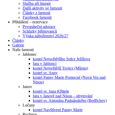
Služba při liturgii
Další aktivity ve farnosti
Články z farnosti
Facebook farnosti
Přihlášení – rezervace
Prvopáteční adorace
Schůzky biřmovanců
Výuka náboženství 2026/27
Články
Galerie
Naše farnosti
Jablonec
kostel Nejsvětějšího Srdce Ježíšova
fara v Jablonci
kostel Nejsvětější Trojice (Mšeno)
kostel sv. Anny
kostel Panny Marie Pomocné (Nová Ves nad
Nisou)
Janov
kostel sv. Jana Křtitele
fara v Janově nad Nisou – ubytování
kostel sv. Antonína Paduánského (Bedřichov)
Lučany
kostel Navštívení Panny Marie
Rychnov