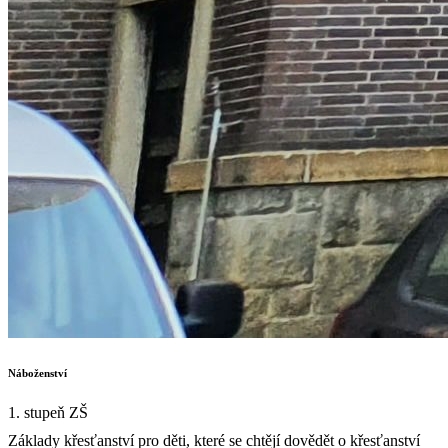
Náboženství
1. stupeň ZŠ
Základy křesťanství pro děti, které se chtějí dovědět o křesťanství