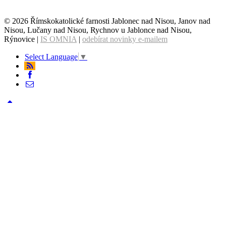
© 2026 Římskokatolické farnosti Jablonec nad Nisou, Janov nad
Nisou, Lučany nad Nisou, Rychnov u Jablonce nad Nisou,
Rýnovice |
IS OMNIA
|
odebírat novinky e-mailem
Select Language
▼