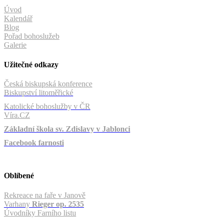
Úvod
Kalendář
Blog
Pořad bohoslužeb
Galerie
Užitečné odkazy
Česká biskupská konference
Biskupství litoměřické
Katolické bohoslužby v ČR
Víra.CZ
Základní škola sv. Zdislavy v Jablonci
Facebook farnosti
Oblíbené
Rekreace na faře v Janově
Varhany
Rieger op. 2535
Úvodníky Farního listu