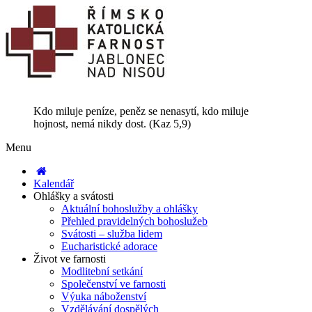
Kdo miluje peníze, peněz se nenasytí, kdo miluje
hojnost, nemá nikdy dost. (Kaz 5,9)
Menu
Kalendář
Ohlášky a svátosti
Aktuální bohoslužby a ohlášky
Přehled pravidelných bohoslužeb
Svátosti – služba lidem
Eucharistické adorace
Život ve farnosti
Modlitební setkání
Společenství ve farnosti
Výuka náboženství
Vzdělávání dospělých