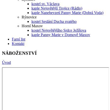
kostel sv. Václava
kaple Nejsvětější Trojice (Rádlo)
kaple Nanebevzetí Panny Marie (Dobrá Voda)
Rýnovice
kostel Seslání Ducha svatého
Horní Maxov
kostel Nejsvětějšího Srdce Ježíšova
kaple Panny Marie v Domově Maxov
Farní list
Kontakt
NÁBOŽENSTVÍ
Úvod