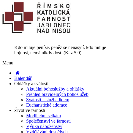
Kdo miluje peníze, peněz se nenasytí, kdo miluje
hojnost, nemá nikdy dost. (Kaz 5,9)
Menu
Kalendář
Ohlášky a svátosti
Aktuální bohoslužby a ohlášky
Přehled pravidelných bohoslužeb
Svátosti – služba lidem
Eucharistické adorace
Život ve farnosti
Modlitební setkání
Společenství ve farnosti
Výuka náboženství
Vzdělávání dospělých