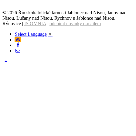
© 2026 Římskokatolické farnosti Jablonec nad Nisou, Janov nad
Nisou, Lučany nad Nisou, Rychnov u Jablonce nad Nisou,
Rýnovice |
IS OMNIA
|
odebírat novinky e-mailem
Select Language
▼