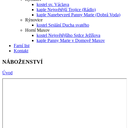
kostel sv. Václava
kaple Nejsvětější Trojice (Rádlo)
kaple Nanebevzetí Panny Marie (Dobrá Voda)
Rýnovice
kostel Seslání Ducha svatého
Horní Maxov
kostel Nejsvětějšího Srdce Ježíšova
kaple Panny Marie v Domově Maxov
Farní list
Kontakt
NÁBOŽENSTVÍ
Úvod