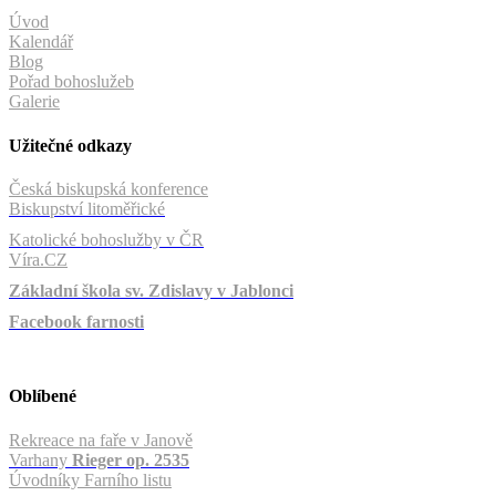
Úvod
Kalendář
Blog
Pořad bohoslužeb
Galerie
Užitečné odkazy
Česká biskupská konference
Biskupství litoměřické
Katolické bohoslužby v ČR
Víra.CZ
Základní škola sv. Zdislavy v Jablonci
Facebook farnosti
Oblíbené
Rekreace na faře v Janově
Varhany
Rieger op. 2535
Úvodníky Farního listu