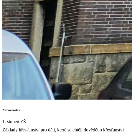
Náboženství
1. stupeň ZŠ
Základy křesťanství pro děti, které se chtějí dovědět o křesťanství