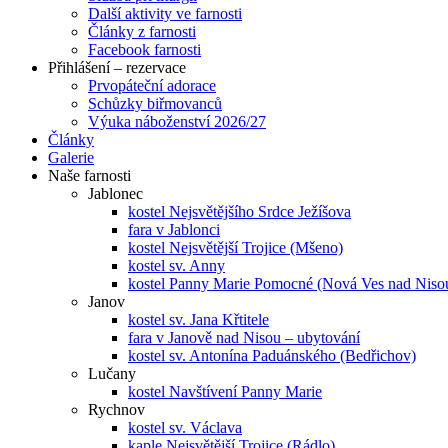
Další aktivity ve farnosti
Články z farnosti
Facebook farnosti
Přihlášení – rezervace
Prvopáteční adorace
Schůzky biřmovanců
Výuka náboženství 2026/27
Články
Galerie
Naše farnosti
Jablonec
kostel Nejsvětějšího Srdce Ježíšova
fara v Jablonci
kostel Nejsvětější Trojice (Mšeno)
kostel sv. Anny
kostel Panny Marie Pomocné (Nová Ves nad Niso
Janov
kostel sv. Jana Křtitele
fara v Janově nad Nisou – ubytování
kostel sv. Antonína Paduánského (Bedřichov)
Lučany
kostel Navštívení Panny Marie
Rychnov
kostel sv. Václava
kaple Nejsvětější Trojice (Rádlo)