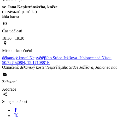
sv. Jana Kapistránského, kněze
(nezávazná památka)
Bílá barva                                                                                        
Čas události
18:30 - 19:30
Místo uskutečnění
děkanský kostel Nejsvětějšího Srdce Ježíšova, Jablonec nad Nisou
50.7270408N, 15.1710881E
Označení:
děkanský kostel Nejsvětějšího Srdce Ježíšova, Jablonec na
Zařazení
Adorace
Sdílejte událost