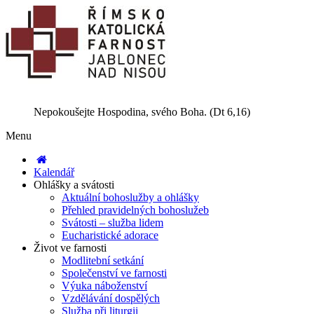
Nepokoušejte Hospodina, svého Boha. (Dt 6,16)
Menu
Kalendář
Ohlášky a svátosti
Aktuální bohoslužby a ohlášky
Přehled pravidelných bohoslužeb
Svátosti – služba lidem
Eucharistické adorace
Život ve farnosti
Modlitební setkání
Společenství ve farnosti
Výuka náboženství
Vzdělávání dospělých
Služba při liturgii