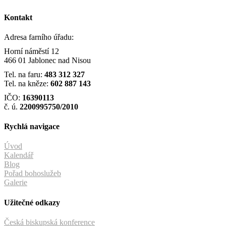
Kontakt
Adresa farního úřadu:
Horní náměstí 12
466 01 Jablonec nad Nisou
Tel. na faru:
483 312 327
Tel. na kněze:
602 887 143
IČO:
16390113
č. ú.
2200995750/2010
Rychlá navigace
Úvod
Kalendář
Blog
Pořad bohoslužeb
Galerie
Užitečné odkazy
Česká biskupská konference