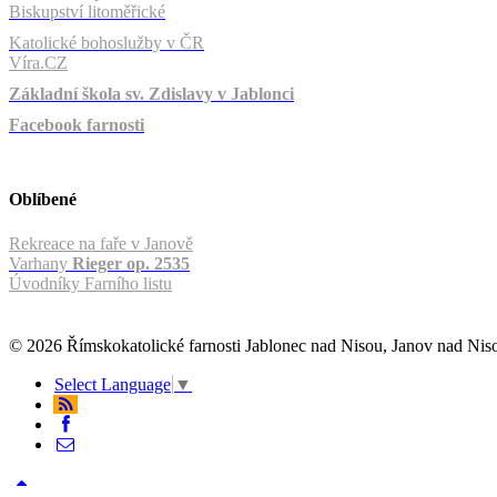
Biskupství litoměřické
Katolické bohoslužby v ČR
Víra.CZ
Základní škola sv. Zdislavy v Jablonci
Facebook farnosti
Oblíbené
Rekreace na faře v Janově
Varhany
Rieger op. 2535
Úvodníky Farního listu
© 2026 Římskokatolické farnosti Jablonec nad Nisou, Janov nad Ni
Select Language
▼