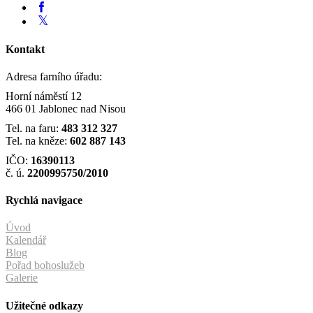
Kontakt
Adresa farního úřadu:
Horní náměstí 12
466 01 Jablonec nad Nisou
Tel. na faru:
483 312 327
Tel. na kněze:
602 887 143
IČO:
16390113
č. ú.
2200995750/2010
Rychlá navigace
Úvod
Kalendář
Blog
Pořad bohoslužeb
Galerie
Užitečné odkazy