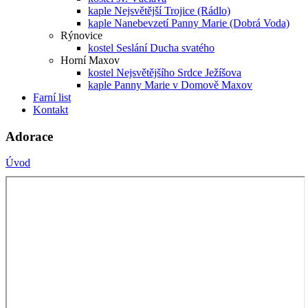
kaple Nejsvětější Trojice (Rádlo)
kaple Nanebevzetí Panny Marie (Dobrá Voda)
Rýnovice
kostel Seslání Ducha svatého
Horní Maxov
kostel Nejsvětějšího Srdce Ježíšova
kaple Panny Marie v Domově Maxov
Farní list
Kontakt
Adorace
Úvod