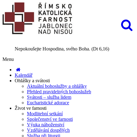
Nepokoušejte Hospodina, svého Boha. (Dt 6,16)
Menu
Kalendář
Ohlášky a svátosti
Aktuální bohoslužby a ohlášky
Přehled pravidelných bohoslužeb
Svátosti – služba lidem
Eucharistické adorace
Život ve farnosti
Modlitební setkání
Společenství ve farnosti
Výuka náboženství
Vzdělávání dospělých
Služba při liturgii