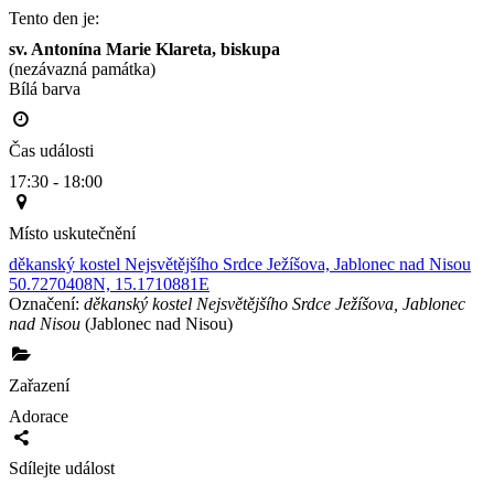
Tento den je:
sv. Antonína Marie Klareta, biskupa
(nezávazná památka)
Bílá barva                                                                                        
Čas události
17:30 - 18:00
Místo uskutečnění
děkanský kostel Nejsvětějšího Srdce Ježíšova, Jablonec nad Nisou
50.7270408N, 15.1710881E
Označení:
děkanský kostel Nejsvětějšího Srdce Ježíšova, Jablonec
nad Nisou
(Jablonec nad Nisou)
Zařazení
Adorace
Sdílejte událost