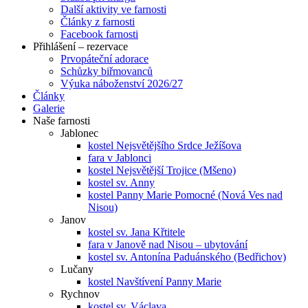
Další aktivity ve farnosti
Články z farnosti
Facebook farnosti
Přihlášení – rezervace
Prvopáteční adorace
Schůzky biřmovanců
Výuka náboženství 2026/27
Články
Galerie
Naše farnosti
Jablonec
kostel Nejsvětějšího Srdce Ježíšova
fara v Jablonci
kostel Nejsvětější Trojice (Mšeno)
kostel sv. Anny
kostel Panny Marie Pomocné (Nová Ves nad
Nisou)
Janov
kostel sv. Jana Křtitele
fara v Janově nad Nisou – ubytování
kostel sv. Antonína Paduánského (Bedřichov)
Lučany
kostel Navštívení Panny Marie
Rychnov
kostel sv. Václava