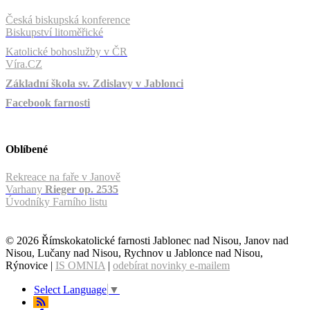
Česká biskupská konference
Biskupství litoměřické
Katolické bohoslužby v ČR
Víra.CZ
Základní škola sv. Zdislavy v Jablonci
Facebook farnosti
Oblíbené
Rekreace na faře v Janově
Varhany
Rieger op. 2535
Úvodníky Farního listu
© 2026 Římskokatolické farnosti Jablonec nad Nisou, Janov nad
Nisou, Lučany nad Nisou, Rychnov u Jablonce nad Nisou,
Rýnovice |
IS OMNIA
|
odebírat novinky e-mailem
Select Language
▼