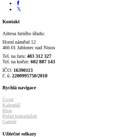
Kontakt
Adresa farního úřadu:
Horní náměstí 12
466 01 Jablonec nad Nisou
Tel. na faru:
483 312 327
Tel. na kněze:
602 887 143
IČO:
16390113
č. ú.
2200995750/2010
Rychlá navigace
Úvod
Kalendář
Blog
Pořad bohoslužeb
Galerie
Užitečné odkazy