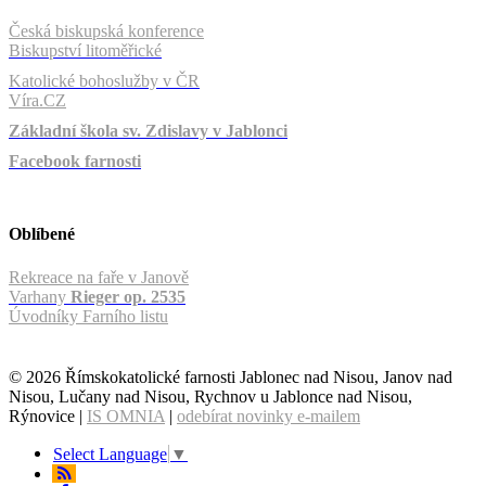
Česká biskupská konference
Biskupství litoměřické
Katolické bohoslužby v ČR
Víra.CZ
Základní škola sv. Zdislavy v Jablonci
Facebook farnosti
Oblíbené
Rekreace na faře v Janově
Varhany
Rieger op. 2535
Úvodníky Farního listu
© 2026 Římskokatolické farnosti Jablonec nad Nisou, Janov nad
Nisou, Lučany nad Nisou, Rychnov u Jablonce nad Nisou,
Rýnovice |
IS OMNIA
|
odebírat novinky e-mailem
Select Language
▼