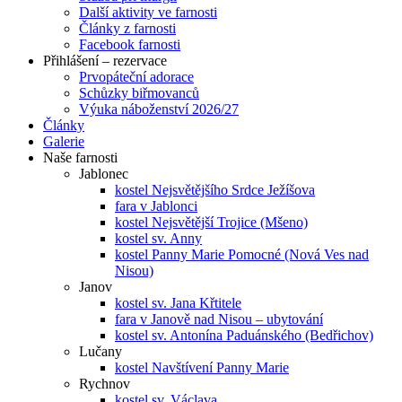
Další aktivity ve farnosti
Články z farnosti
Facebook farnosti
Přihlášení – rezervace
Prvopáteční adorace
Schůzky biřmovanců
Výuka náboženství 2026/27
Články
Galerie
Naše farnosti
Jablonec
kostel Nejsvětějšího Srdce Ježíšova
fara v Jablonci
kostel Nejsvětější Trojice (Mšeno)
kostel sv. Anny
kostel Panny Marie Pomocné (Nová Ves nad
Nisou)
Janov
kostel sv. Jana Křtitele
fara v Janově nad Nisou – ubytování
kostel sv. Antonína Paduánského (Bedřichov)
Lučany
kostel Navštívení Panny Marie
Rychnov
kostel sv. Václava