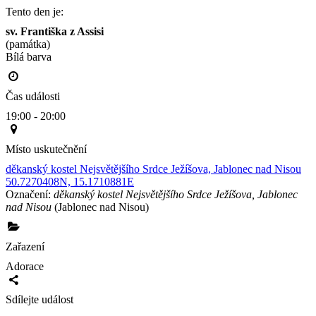
Tento den je:
sv. Františka z Assisi
(památka)
Bílá barva                                                                                        
Čas události
19:00 - 20:00
Místo uskutečnění
děkanský kostel Nejsvětějšího Srdce Ježíšova, Jablonec nad Nisou
50.7270408N, 15.1710881E
Označení:
děkanský kostel Nejsvětějšího Srdce Ježíšova, Jablonec
nad Nisou
(Jablonec nad Nisou)
Zařazení
Adorace
Sdílejte událost