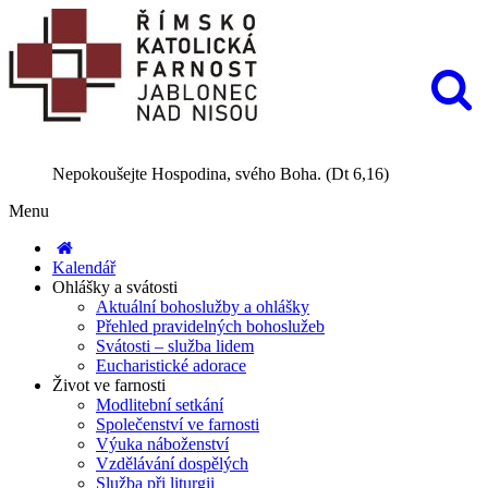
Nepokoušejte Hospodina, svého Boha. (Dt 6,16)
Menu
Kalendář
Ohlášky a svátosti
Aktuální bohoslužby a ohlášky
Přehled pravidelných bohoslužeb
Svátosti – služba lidem
Eucharistické adorace
Život ve farnosti
Modlitební setkání
Společenství ve farnosti
Výuka náboženství
Vzdělávání dospělých
Služba při liturgii