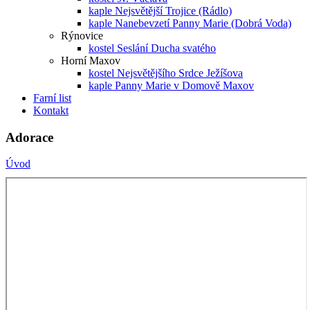
kaple Nejsvětější Trojice (Rádlo)
kaple Nanebevzetí Panny Marie (Dobrá Voda)
Rýnovice
kostel Seslání Ducha svatého
Horní Maxov
kostel Nejsvětějšího Srdce Ježíšova
kaple Panny Marie v Domově Maxov
Farní list
Kontakt
Adorace
Úvod