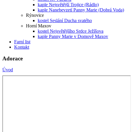
kaple Nejsvětější Trojice (Rádlo)
kaple Nanebevzetí Panny Marie (Dobrá Voda)
Rýnovice
kostel Seslání Ducha svatého
Horní Maxov
kostel Nejsvětějšího Srdce Ježíšova
kaple Panny Marie v Domově Maxov
Farní list
Kontakt
Adorace
Úvod