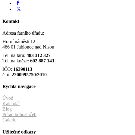
Kontakt
Adresa farního úřadu:
Horní náměstí 12
466 01 Jablonec nad Nisou
Tel. na faru:
483 312 327
Tel. na kněze:
602 887 143
IČO:
16390113
č. ú.
2200995750/2010
Rychlá navigace
Úvod
Kalendář
Blog
Pořad bohoslužeb
Galerie
Užitečné odkazy