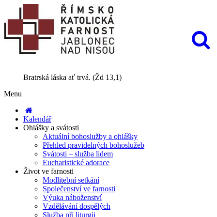
Bratrská láska ať trvá. (Žd 13,1)
Menu
Kalendář
Ohlášky a svátosti
Aktuální bohoslužby a ohlášky
Přehled pravidelných bohoslužeb
Svátosti – služba lidem
Eucharistické adorace
Život ve farnosti
Modlitební setkání
Společenství ve farnosti
Výuka náboženství
Vzdělávání dospělých
Služba při liturgii