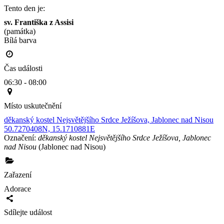
Tento den je:
sv. Františka z Assisi
(památka)
Bílá barva                                                                                        
Čas události
06:30 - 08:00
Místo uskutečnění
děkanský kostel Nejsvětějšího Srdce Ježíšova, Jablonec nad Nisou
50.7270408N, 15.1710881E
Označení:
děkanský kostel Nejsvětějšího Srdce Ježíšova, Jablonec
nad Nisou
(Jablonec nad Nisou)
Zařazení
Adorace
Sdílejte událost