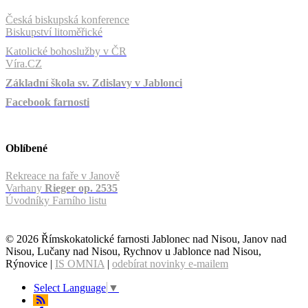
Česká biskupská konference
Biskupství litoměřické
Katolické bohoslužby v ČR
Víra.CZ
Základní škola sv. Zdislavy v Jablonci
Facebook farnosti
Oblíbené
Rekreace na faře v Janově
Varhany
Rieger op. 2535
Úvodníky Farního listu
© 2026 Římskokatolické farnosti Jablonec nad Nisou, Janov nad
Nisou, Lučany nad Nisou, Rychnov u Jablonce nad Nisou,
Rýnovice |
IS OMNIA
|
odebírat novinky e-mailem
Select Language
▼