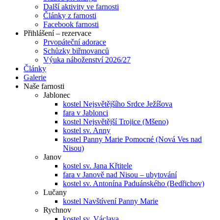
Další aktivity ve farnosti
Články z farnosti
Facebook farnosti
Přihlášení – rezervace
Prvopáteční adorace
Schůzky biřmovanců
Výuka náboženství 2026/27
Články
Galerie
Naše farnosti
Jablonec
kostel Nejsvětějšího Srdce Ježíšova
fara v Jablonci
kostel Nejsvětější Trojice (Mšeno)
kostel sv. Anny
kostel Panny Marie Pomocné (Nová Ves nad
Nisou)
Janov
kostel sv. Jana Křtitele
fara v Janově nad Nisou – ubytování
kostel sv. Antonína Paduánského (Bedřichov)
Lučany
kostel Navštívení Panny Marie
Rychnov
kostel sv. Václava