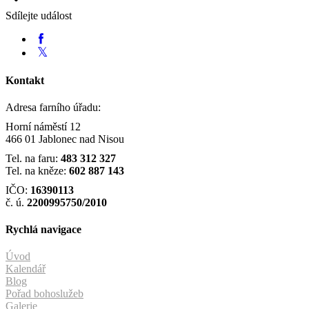
Sdílejte událost
Kontakt
Adresa farního úřadu:
Horní náměstí 12
466 01 Jablonec nad Nisou
Tel. na faru:
483 312 327
Tel. na kněze:
602 887 143
IČO:
16390113
č. ú.
2200995750/2010
Rychlá navigace
Úvod
Kalendář
Blog
Pořad bohoslužeb
Galerie