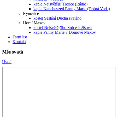
kaple Nejsvětější Trojice (Rádlo)
kaple Nanebevzetí Panny Marie (Dobrá Voda)
Rýnovice
kostel Seslání Ducha svatého
Horní Maxov
kostel Nejsvětějšího Srdce Ježíšova
kaple Panny Marie v Domově Maxov
Farní list
Kontakt
Mše svatá
Úvod