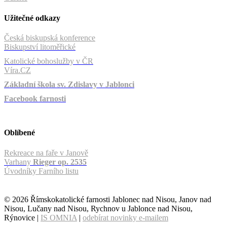
Užitečné odkazy
Česká biskupská konference
Biskupství litoměřické
Katolické bohoslužby v ČR
Víra.CZ
Základní škola sv. Zdislavy v Jablonci
Facebook farnosti
Oblíbené
Rekreace na faře v Janově
Varhany
Rieger op. 2535
Úvodníky Farního listu
© 2026 Římskokatolické farnosti Jablonec nad Nisou, Janov nad
Nisou, Lučany nad Nisou, Rychnov u Jablonce nad Nisou,
Rýnovice |
IS OMNIA
|
odebírat novinky e-mailem