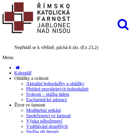
Nepřidáš se k většině, páchá-li zlo. (Ex 23,2)
Menu
Kalendář
Ohlášky a svátosti
Aktuální bohoslužby a ohlášky
Přehled pravidelných bohoslužeb
Svátosti – služba lidem
Eucharistické adorace
Život ve farnosti
Modlitební setkání
Společenství ve farnosti
Výuka náboženství
Vzdělávání dospělých
Služba při liturgii