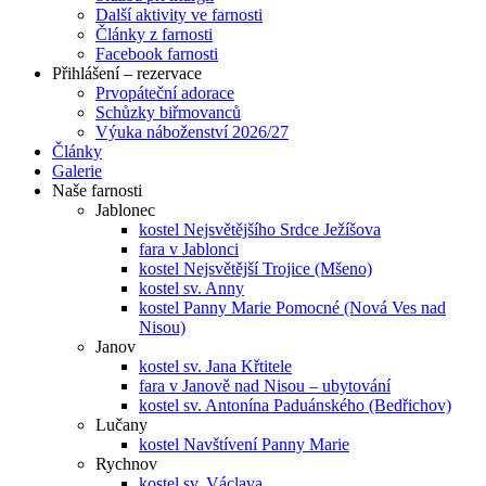
Další aktivity ve farnosti
Články z farnosti
Facebook farnosti
Přihlášení – rezervace
Prvopáteční adorace
Schůzky biřmovanců
Výuka náboženství 2026/27
Články
Galerie
Naše farnosti
Jablonec
kostel Nejsvětějšího Srdce Ježíšova
fara v Jablonci
kostel Nejsvětější Trojice (Mšeno)
kostel sv. Anny
kostel Panny Marie Pomocné (Nová Ves nad
Nisou)
Janov
kostel sv. Jana Křtitele
fara v Janově nad Nisou – ubytování
kostel sv. Antonína Paduánského (Bedřichov)
Lučany
kostel Navštívení Panny Marie
Rychnov
kostel sv. Václava