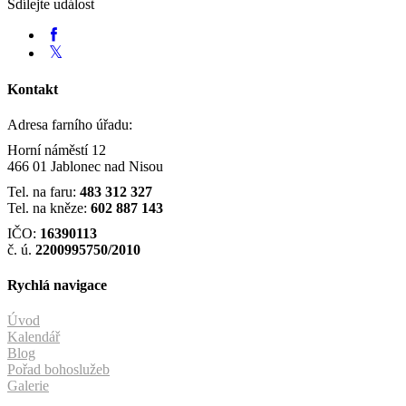
Sdílejte událost
Kontakt
Adresa farního úřadu:
Horní náměstí 12
466 01 Jablonec nad Nisou
Tel. na faru:
483 312 327
Tel. na kněze:
602 887 143
IČO:
16390113
č. ú.
2200995750/2010
Rychlá navigace
Úvod
Kalendář
Blog
Pořad bohoslužeb
Galerie