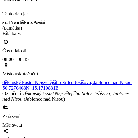
Tento den je:
sv. Františka z Assisi
(památka)
Bílá barva                                                                                        
Čas události
08:00 - 08:35
Místo uskutečnění
děkanský kostel Nejsvětějšího Srdce Ježíšova, Jablonec nad Nisou
50.7270408N, 15.1710881E
Označení:
děkanský kostel Nejsvětějšího Srdce Ježíšova, Jablonec
nad Nisou
(Jablonec nad Nisou)
Zařazení
Mše svatá