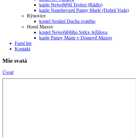
kaple Nejsvětější Trojice (Rádlo)
kaple Nanebevzetí Panny Marie (Dobrá Voda)
Rýnovice
kostel Seslání Ducha svatého
Horní Maxov
kostel Nejsvětějšího Srdce Ježíšova
kaple Panny Marie v Domově Maxov
Farní list
Kontakt
Mše svatá
Úvod