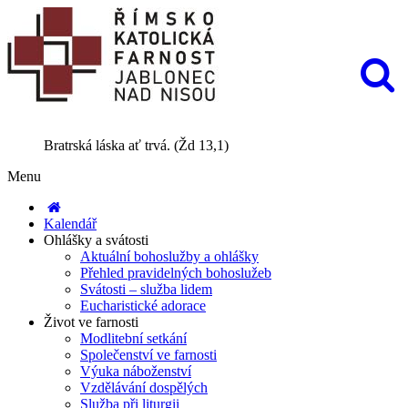
Bratrská láska ať trvá. (Žd 13,1)
Menu
Kalendář
Ohlášky a svátosti
Aktuální bohoslužby a ohlášky
Přehled pravidelných bohoslužeb
Svátosti – služba lidem
Eucharistické adorace
Život ve farnosti
Modlitební setkání
Společenství ve farnosti
Výuka náboženství
Vzdělávání dospělých
Služba při liturgii