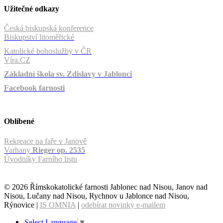
Užitečné odkazy
Česká biskupská konference
Biskupství litoměřické
Katolické bohoslužby v ČR
Víra.CZ
Základní škola sv. Zdislavy v Jablonci
Facebook farnosti
Oblíbené
Rekreace na faře v Janově
Varhany
Rieger op. 2535
Úvodníky Farního listu
© 2026 Římskokatolické farnosti Jablonec nad Nisou, Janov nad
Nisou, Lučany nad Nisou, Rychnov u Jablonce nad Nisou,
Rýnovice |
IS OMNIA
|
odebírat novinky e-mailem
Select Language
▼