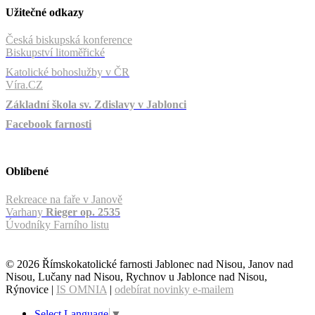
Užitečné odkazy
Česká biskupská konference
Biskupství litoměřické
Katolické bohoslužby v ČR
Víra.CZ
Základní škola sv. Zdislavy v Jablonci
Facebook farnosti
Oblíbené
Rekreace na faře v Janově
Varhany
Rieger op. 2535
Úvodníky Farního listu
© 2026 Římskokatolické farnosti Jablonec nad Nisou, Janov nad
Nisou, Lučany nad Nisou, Rychnov u Jablonce nad Nisou,
Rýnovice |
IS OMNIA
|
odebírat novinky e-mailem
Select Language
▼