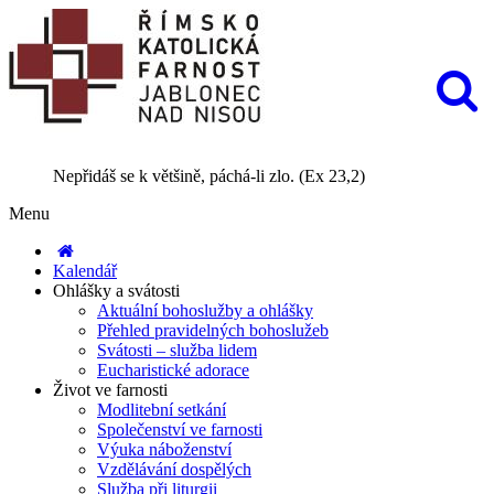
Nepřidáš se k většině, páchá-li zlo. (Ex 23,2)
Menu
Kalendář
Ohlášky a svátosti
Aktuální bohoslužby a ohlášky
Přehled pravidelných bohoslužeb
Svátosti – služba lidem
Eucharistické adorace
Život ve farnosti
Modlitební setkání
Společenství ve farnosti
Výuka náboženství
Vzdělávání dospělých
Služba při liturgii