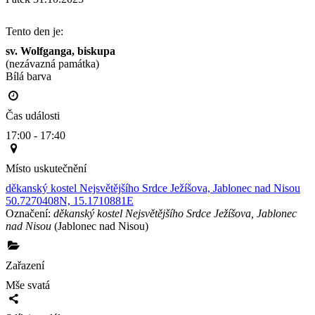
Tento den je:
sv. Wolfganga, biskupa
(nezávazná památka)
Bílá barva                                                                                        
Čas události
17:00 - 17:40
Místo uskutečnění
děkanský kostel Nejsvětějšího Srdce Ježíšova, Jablonec nad Nisou
50.7270408N, 15.1710881E
Označení:
děkanský kostel Nejsvětějšího Srdce Ježíšova, Jablonec
nad Nisou
(Jablonec nad Nisou)
Zařazení
Mše svatá