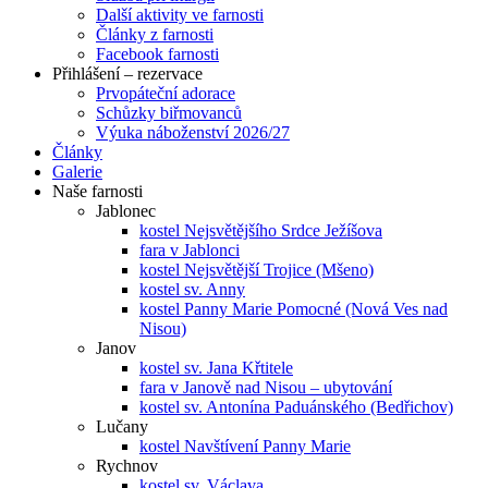
Další aktivity ve farnosti
Články z farnosti
Facebook farnosti
Přihlášení – rezervace
Prvopáteční adorace
Schůzky biřmovanců
Výuka náboženství 2026/27
Články
Galerie
Naše farnosti
Jablonec
kostel Nejsvětějšího Srdce Ježíšova
fara v Jablonci
kostel Nejsvětější Trojice (Mšeno)
kostel sv. Anny
kostel Panny Marie Pomocné (Nová Ves nad
Nisou)
Janov
kostel sv. Jana Křtitele
fara v Janově nad Nisou – ubytování
kostel sv. Antonína Paduánského (Bedřichov)
Lučany
kostel Navštívení Panny Marie
Rychnov
kostel sv. Václava