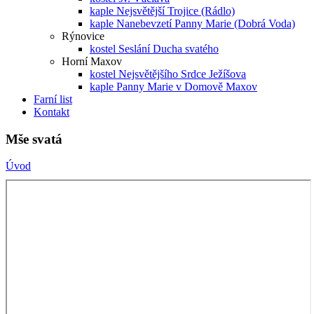
kaple Nejsvětější Trojice (Rádlo)
kaple Nanebevzetí Panny Marie (Dobrá Voda)
Rýnovice
kostel Seslání Ducha svatého
Horní Maxov
kostel Nejsvětějšího Srdce Ježíšova
kaple Panny Marie v Domově Maxov
Farní list
Kontakt
Mše svatá
Úvod