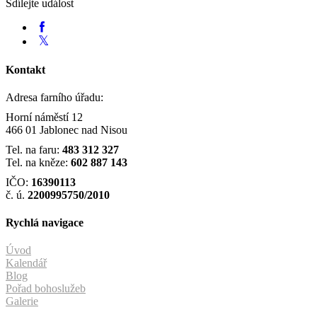
Sdílejte událost
Kontakt
Adresa farního úřadu:
Horní náměstí 12
466 01 Jablonec nad Nisou
Tel. na faru:
483 312 327
Tel. na kněze:
602 887 143
IČO:
16390113
č. ú.
2200995750/2010
Rychlá navigace
Úvod
Kalendář
Blog
Pořad bohoslužeb
Galerie