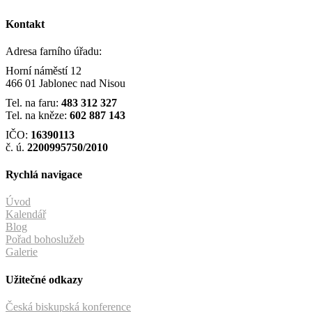
Kontakt
Adresa farního úřadu:
Horní náměstí 12
466 01 Jablonec nad Nisou
Tel. na faru:
483 312 327
Tel. na kněze:
602 887 143
IČO:
16390113
č. ú.
2200995750/2010
Rychlá navigace
Úvod
Kalendář
Blog
Pořad bohoslužeb
Galerie
Užitečné odkazy
Česká biskupská konference