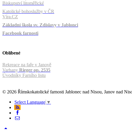
Biskupství litoměřické
Katolické bohoslužby v ČR
Víra.CZ
Základní škola sv. Zdislavy v Jablonci
Facebook farnosti
Oblíbené
Rekreace na faře v Janově
Varhany
Rieger op. 2535
Úvodníky Farního listu
© 2026 Římskokatolické farnosti Jablonec nad Nisou, Janov nad Ni
Select Language
▼