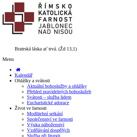
Bratrská láska ať trvá. (Žd 13,1)
Menu
Kalendář
Ohlášky a svátosti
Aktuální bohoslužby a ohlášky
Přehled pravidelných bohoslužeb
Svátosti – služba lidem
Eucharistické adorace
Život ve farnosti
Modlitební setkání
Společenství ve farnosti
Výuka náboženství
Vzdělávání dospělých
Služba při liturgii