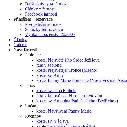
Další aktivity ve farnosti
Články z farnosti
Facebook farnosti
Přihlášení – rezervace
Prvopáteční adorace
Schůzky biřmovanců
Výuka náboženství 2026/27
Články
Galerie
Naše farnosti
Jablonec
kostel Nejsvětějšího Srdce Ježíšova
fara v Jablonci
kostel Nejsvětější Trojice (Mšeno)
kostel sv. Anny
kostel Panny Marie Pomocné (Nová Ves nad Niso
Janov
kostel sv. Jana Křtitele
fara v Janově nad Nisou – ubytování
kostel sv. Antonína Paduánského (Bedřichov)
Lučany
kostel Navštívení Panny Marie
Rychnov
kostel sv. Václava
kaple Nejsvětější Trojice (Rádlo)