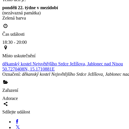
pondělí 22. týdne v mezidobí
(nezávazná památka)
Zelená barva                                                                                        
Čas události
18:30 - 20:00
Místo uskutečnění
děkanský kostel Nejsvětějšího Srdce Ježíšova, Jablonec nad Nisou
50.7270408N, 15.1710881E
Označení:
děkanský kostel Nejsvětějšího Srdce Ježíšova, Jablonec na
Zařazení
Adorace
Sdílejte událost