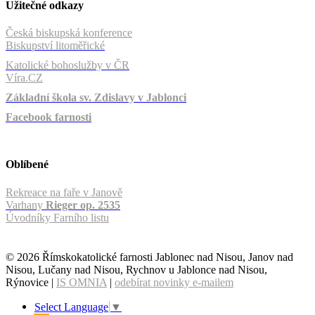
Užitečné odkazy
Česká biskupská konference
Biskupství litoměřické
Katolické bohoslužby v ČR
Víra.CZ
Základní škola sv. Zdislavy v Jablonci
Facebook farnosti
Oblíbené
Rekreace na faře v Janově
Varhany
Rieger op. 2535
Úvodníky Farního listu
© 2026 Římskokatolické farnosti Jablonec nad Nisou, Janov nad
Nisou, Lučany nad Nisou, Rychnov u Jablonce nad Nisou,
Rýnovice |
IS OMNIA
|
odebírat novinky e-mailem
Select Language
▼