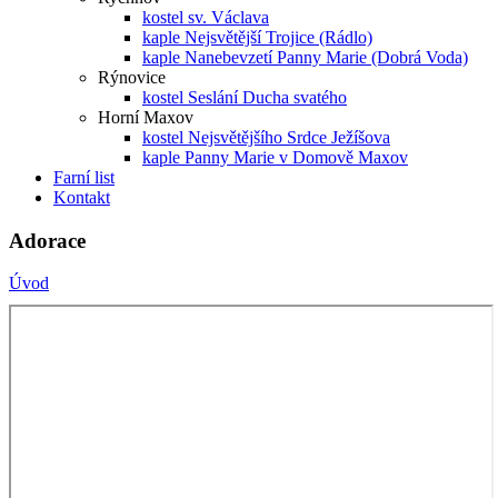
kostel sv. Václava
kaple Nejsvětější Trojice (Rádlo)
kaple Nanebevzetí Panny Marie (Dobrá Voda)
Rýnovice
kostel Seslání Ducha svatého
Horní Maxov
kostel Nejsvětějšího Srdce Ježíšova
kaple Panny Marie v Domově Maxov
Farní list
Kontakt
Adorace
Úvod