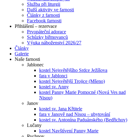
Služba při liturgii
Další aktivity ve farnosti
Články z farnosti
Facebook farnosti
Přihlášení – rezervace
Prvopáteční adorace
Schůzky biřmovanců
Výuka náboženství 2026/27
Články
Galerie
Naše farnosti
Jablonec
kostel Nejsvětějšího Srdce Ježíšova
fara v Jablonci
kostel Nejsvětější Trojice (Mšeno)
kostel sv. Anny
kostel Panny Marie Pomocné (Nová Ves nad
Nisou)
Janov
kostel sv. Jana Křtitele
fara v Janově nad Nisou – ubytování
kostel sv. Antonína Paduánského (Bedřichov)
Lučany
kostel Navštívení Panny Marie
Rychnov