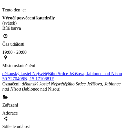
Tento den je:
Výročí posvěcení katedrály
(svátek)
Bílá barva                                                                                        
Čas události
19:00 - 20:00
Místo uskutečnění
děkanský kostel Nejsvětějšího Srdce Ježíšova, Jablonec nad Nisou
50.7270408N, 15.1710881E
Označení:
děkanský kostel Nejsvětějšího Srdce Ježíšova, Jablonec
nad Nisou
(Jablonec nad Nisou)
Zařazení
Adorace
Sdílejte událost