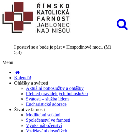
I postaví se a bude je pást v Hospodinově moci. (Mi
5,3)
Menu
Kalendář
Ohlášky a svátosti
Aktuální bohoslužby a ohlášky
Přehled pravidelných bohoslužeb
Svátosti – služba lidem
Eucharistické adorace
Život ve farnosti
Modlitební setkání
Společenství ve farnosti
Výuka náboženství
Vzdělávání dospělých