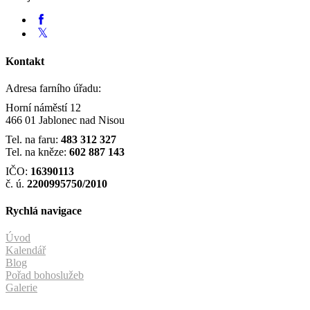
Kontakt
Adresa farního úřadu:
Horní náměstí 12
466 01 Jablonec nad Nisou
Tel. na faru:
483 312 327
Tel. na kněze:
602 887 143
IČO:
16390113
č. ú.
2200995750/2010
Rychlá navigace
Úvod
Kalendář
Blog
Pořad bohoslužeb
Galerie