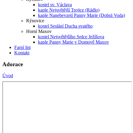
kostel sv. Václava
kaple Nejsvětější Trojice (Rádlo)
kaple Nanebevzetí Panny Marie (Dobrá Voda)
Rýnovice
kostel Seslání Ducha svatého
Horní Maxov
kostel Nejsvětějšího Srdce Ježíšova
kaple Panny Marie v Domově Maxov
Farní list
Kontakt
Adorace
Úvod