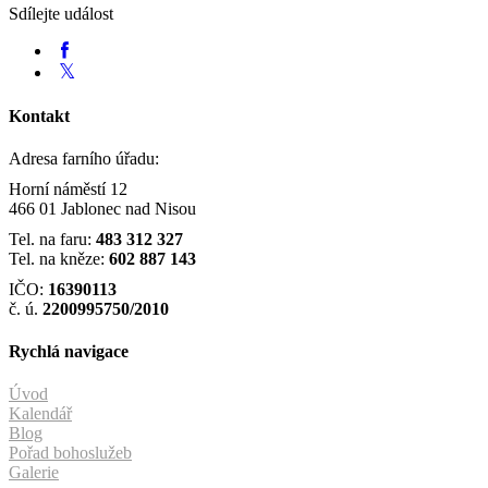
Sdílejte událost
Kontakt
Adresa farního úřadu:
Horní náměstí 12
466 01 Jablonec nad Nisou
Tel. na faru:
483 312 327
Tel. na kněze:
602 887 143
IČO:
16390113
č. ú.
2200995750/2010
Rychlá navigace
Úvod
Kalendář
Blog
Pořad bohoslužeb
Galerie