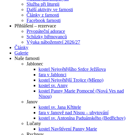
Služba při liturgii
Další aktivity ve farnosti
Články z farnosti
Facebook farnosti
Přihlášení – rezervace
Prvopáteční adorace
Schůzky biřmovanců
Výuka náboženství 2026/27
Články
Galerie
Naše farnosti
Jablonec
kostel Nejsvětějšího Srdce Ježíšova
fara v Jablonci
kostel Nejsvětější Trojice (Mšeno)
kostel sv. Anny
kostel Panny Marie Pomocné (Nová Ves nad
Nisou)
Janov
kostel sv. Jana Křtitele
fara v Janově nad Nisou – ubytování
kostel sv. Antonína Paduánského (Bedřichov)
Lučany
kostel Navštívení Panny Marie
Rychnov