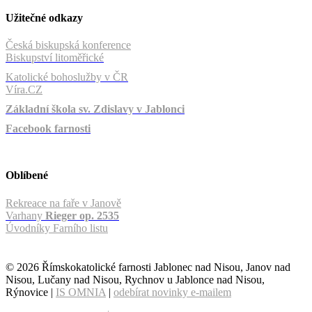
Užitečné odkazy
Česká biskupská konference
Biskupství litoměřické
Katolické bohoslužby v ČR
Víra.CZ
Základní škola sv. Zdislavy v Jablonci
Facebook farnosti
Oblíbené
Rekreace na faře v Janově
Varhany
Rieger op. 2535
Úvodníky Farního listu
© 2026 Římskokatolické farnosti Jablonec nad Nisou, Janov nad
Nisou, Lučany nad Nisou, Rychnov u Jablonce nad Nisou,
Rýnovice |
IS OMNIA
|
odebírat novinky e-mailem