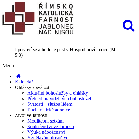
I postaví se a bude je pást v Hospodinově moci. (Mi
5,3)
Menu
Kalendář
Ohlášky a svátosti
Aktuální bohoslužby a ohlášky
Přehled pravidelných bohoslužeb
Svátosti – služba lidem
Eucharistické adorace
Život ve farnosti
Modlitební setkání
Společenství ve farnosti
Výuka náboženství
Vzdělávání dospělých