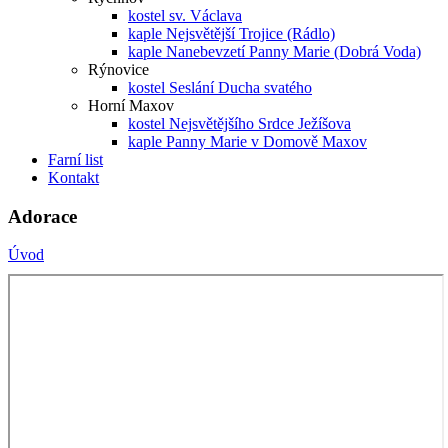
kostel sv. Václava
kaple Nejsvětější Trojice (Rádlo)
kaple Nanebevzetí Panny Marie (Dobrá Voda)
Rýnovice
kostel Seslání Ducha svatého
Horní Maxov
kostel Nejsvětějšího Srdce Ježíšova
kaple Panny Marie v Domově Maxov
Farní list
Kontakt
Adorace
Úvod