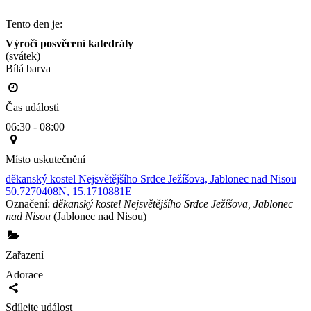
Tento den je:
Výročí posvěcení katedrály
(svátek)
Bílá barva                                                                                        
Čas události
06:30 - 08:00
Místo uskutečnění
děkanský kostel Nejsvětějšího Srdce Ježíšova, Jablonec nad Nisou
50.7270408N, 15.1710881E
Označení:
děkanský kostel Nejsvětějšího Srdce Ježíšova, Jablonec
nad Nisou
(Jablonec nad Nisou)
Zařazení
Adorace
Sdílejte událost