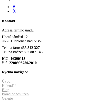
Kontakt
Adresa farního úřadu:
Horní náměstí 12
466 01 Jablonec nad Nisou
Tel. na faru:
483 312 327
Tel. na kněze:
602 887 143
IČO:
16390113
č. ú.
2200995750/2010
Rychlá navigace
Úvod
Kalendář
Blog
Pořad bohoslužeb
Galerie