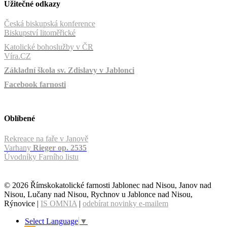
Užitečné odkazy
Česká biskupská konference
Biskupství litoměřické
Katolické bohoslužby v ČR
Víra.CZ
Základní škola sv. Zdislavy v Jablonci
Facebook farnosti
Oblíbené
Rekreace na faře v Janově
Varhany
Rieger op. 2535
Úvodníky Farního listu
© 2026 Římskokatolické farnosti Jablonec nad Nisou, Janov nad
Nisou, Lučany nad Nisou, Rychnov u Jablonce nad Nisou,
Rýnovice |
IS OMNIA
|
odebírat novinky e-mailem
Select Language
▼