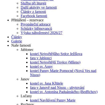
Služba při liturgii
Další aktivity ve farnosti
Články z farnosti
Facebook farnosti
Přihlášení – rezervace
Prvopáteční adorace
Schůzky biřmovanců
Výuka náboženství 2026/27
Články
Galerie
Naše farnosti
Jablonec
kostel Nejsvětějšího Srdce Ježíšova
fara v Jablonci
kostel Nejsvětější Trojice (Mšeno)
kostel sv. Anny
kostel Panny Marie Pomocné (Nová Ves nad
Nisou)
Janov
kostel sv. Jana Křtitele
fara v Janově nad Nisou – ubytování
kostel sv. Antonína Paduánského (Bedřichov)
Lučany
kostel Navštívení Panny Marie
Rychnov