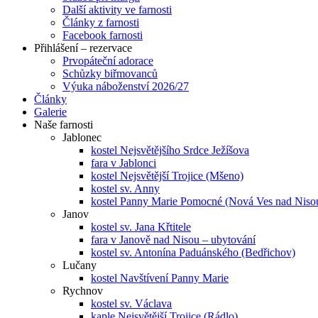
Další aktivity ve farnosti
Články z farnosti
Facebook farnosti
Přihlášení – rezervace
Prvopáteční adorace
Schůzky biřmovanců
Výuka náboženství 2026/27
Články
Galerie
Naše farnosti
Jablonec
kostel Nejsvětějšího Srdce Ježíšova
fara v Jablonci
kostel Nejsvětější Trojice (Mšeno)
kostel sv. Anny
kostel Panny Marie Pomocné (Nová Ves nad Niso
Janov
kostel sv. Jana Křtitele
fara v Janově nad Nisou – ubytování
kostel sv. Antonína Paduánského (Bedřichov)
Lučany
kostel Navštívení Panny Marie
Rychnov
kostel sv. Václava
kaple Nejsvětější Trojice (Rádlo)