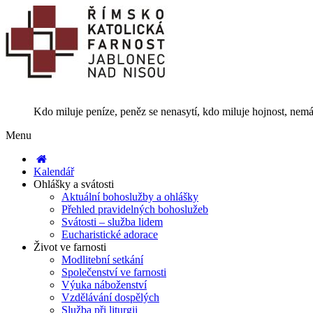
Kdo miluje peníze, peněz se nenasytí, kdo miluje hojnost, nemá
Menu
Kalendář
Ohlášky a svátosti
Aktuální bohoslužby a ohlášky
Přehled pravidelných bohoslužeb
Svátosti – služba lidem
Eucharistické adorace
Život ve farnosti
Modlitební setkání
Společenství ve farnosti
Výuka náboženství
Vzdělávání dospělých
Služba při liturgii