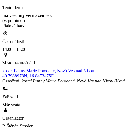
Tento den je:
 na všechny věrné zemřelé
(vzpomínka)
Fialová barva                                                                                        
Čas události
14:00 - 15:00
Místo uskutečnění
kostel Panny Marie Pomocné, Nová Ves nad Nisou
49.7988978N, 16.8473475E
Označení:
kostel Panny Marie Pomocné, Nová Ves nad Nisou
(Nová 
Zařazení
Mše svatá
Organizátor
P. Štěpán Smolen