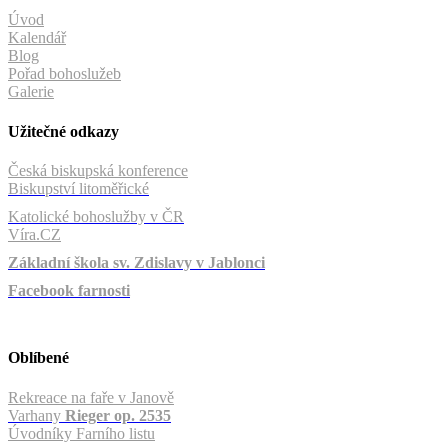
Úvod
Kalendář
Blog
Pořad bohoslužeb
Galerie
Užitečné odkazy
Česká biskupská konference
Biskupství litoměřické
Katolické bohoslužby v ČR
Víra.CZ
Základní škola sv. Zdislavy v Jablonci
Facebook farnosti
Oblíbené
Rekreace na faře v Janově
Varhany
Rieger op. 2535
Úvodníky Farního listu