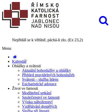
Nepřidáš se k většině, páchá-li zlo. (Ex 23,2)
Menu
Kalendář
Ohlášky a svátosti
Aktuální bohoslužby a ohlášky
Přehled pravidelných bohoslužeb
Svátosti – služba lidem
Eucharistické adorace
Život ve farnosti
Modlitební setkání
Společenství ve farnosti
Výuka náboženství
Vzdělávání dospělých
Služba při liturgii