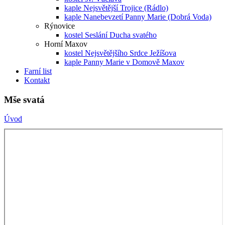
kaple Nejsvětější Trojice (Rádlo)
kaple Nanebevzetí Panny Marie (Dobrá Voda)
Rýnovice
kostel Seslání Ducha svatého
Horní Maxov
kostel Nejsvětějšího Srdce Ježíšova
kaple Panny Marie v Domově Maxov
Farní list
Kontakt
Mše svatá
Úvod