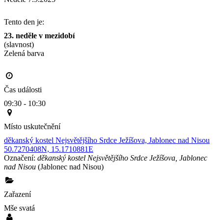
Tento den je:
23. neděle v mezidobí
(slavnost)
Zelená barva                                                                                       
Čas události
09:30 - 10:30
Místo uskutečnění
děkanský kostel Nejsvětějšího Srdce Ježíšova, Jablonec nad Nisou
50.7270408N, 15.1710881E
Označení:
děkanský kostel Nejsvětějšího Srdce Ježíšova, Jablonec
nad Nisou
(Jablonec nad Nisou)
Zařazení
Mše svatá