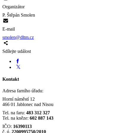
Organizátor
P. Štěpán Smolen
E-mail
smolen@dltm.cz
Sdílejte událost
Kontakt
Adresa farního úřadu:
Horní náměstí 12
466 01 Jablonec nad Nisou
Tel. na faru:
483 312 327
Tel. na kněze:
602 887 143
IČO:
16390113
č. ú.
2200995750/2010