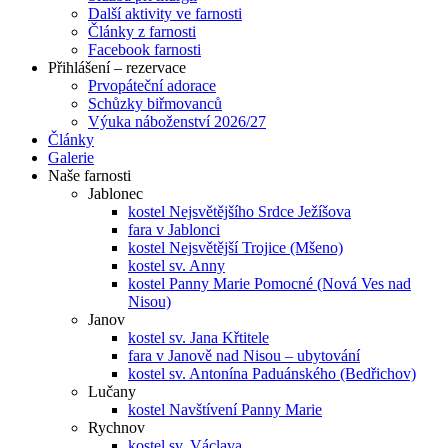
Další aktivity ve farnosti
Články z farnosti
Facebook farnosti
Přihlášení – rezervace
Prvopáteční adorace
Schůzky biřmovanců
Výuka náboženství 2026/27
Články
Galerie
Naše farnosti
Jablonec
kostel Nejsvětějšího Srdce Ježíšova
fara v Jablonci
kostel Nejsvětější Trojice (Mšeno)
kostel sv. Anny
kostel Panny Marie Pomocné (Nová Ves nad
Nisou)
Janov
kostel sv. Jana Křtitele
fara v Janově nad Nisou – ubytování
kostel sv. Antonína Paduánského (Bedřichov)
Lučany
kostel Navštívení Panny Marie
Rychnov
kostel sv. Václava