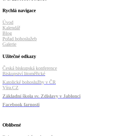
Rychlá navigace
Úvod
Kalendář
Blog
Pořad bohoslužeb
Galerie
Užitečné odkazy
Česká biskupská konference
Biskupství litoměřické
Katolické bohoslužby v ČR
Víra.CZ
Základní škola sv. Zdislavy v Jablonci
Facebook farnosti
Oblíbené