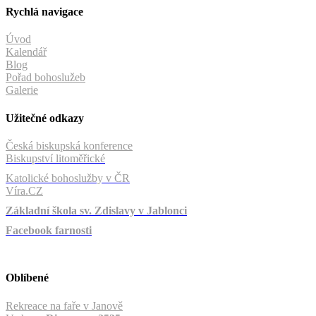
Rychlá navigace
Úvod
Kalendář
Blog
Pořad bohoslužeb
Galerie
Užitečné odkazy
Česká biskupská konference
Biskupství litoměřické
Katolické bohoslužby v ČR
Víra.CZ
Základní škola sv. Zdislavy v Jablonci
Facebook farnosti
Oblíbené
Rekreace na faře v Janově