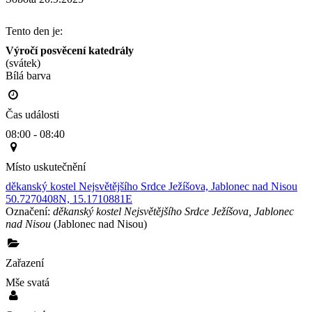
Tento den je:
Výročí posvěcení katedrály
(svátek)
Bílá barva                                                                                        
Čas události
08:00 - 08:40
Místo uskutečnění
děkanský kostel Nejsvětějšího Srdce Ježíšova, Jablonec nad Nisou
50.7270408N, 15.1710881E
Označení:
děkanský kostel Nejsvětějšího Srdce Ježíšova, Jablonec
nad Nisou
(Jablonec nad Nisou)
Zařazení
Mše svatá