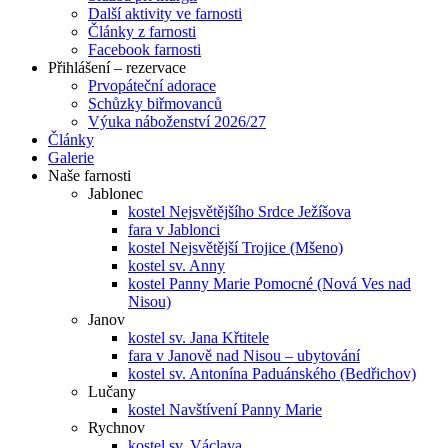
Další aktivity ve farnosti
Články z farnosti
Facebook farnosti
Přihlášení – rezervace
Prvopáteční adorace
Schůzky biřmovanců
Výuka náboženství 2026/27
Články
Galerie
Naše farnosti
Jablonec
kostel Nejsvětějšího Srdce Ježíšova
fara v Jablonci
kostel Nejsvětější Trojice (Mšeno)
kostel sv. Anny
kostel Panny Marie Pomocné (Nová Ves nad
Nisou)
Janov
kostel sv. Jana Křtitele
fara v Janově nad Nisou – ubytování
kostel sv. Antonína Paduánského (Bedřichov)
Lučany
kostel Navštívení Panny Marie
Rychnov
kostel sv. Václava