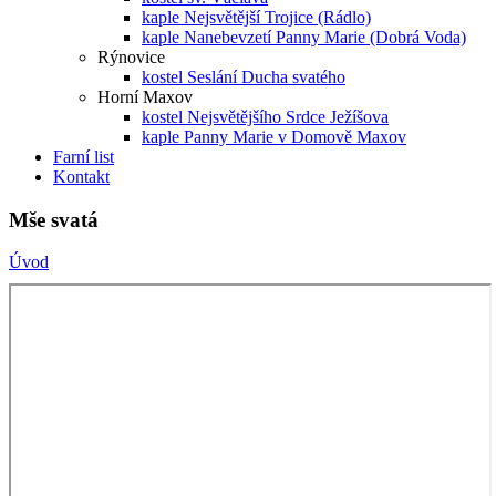
kaple Nejsvětější Trojice (Rádlo)
kaple Nanebevzetí Panny Marie (Dobrá Voda)
Rýnovice
kostel Seslání Ducha svatého
Horní Maxov
kostel Nejsvětějšího Srdce Ježíšova
kaple Panny Marie v Domově Maxov
Farní list
Kontakt
Mše svatá
Úvod