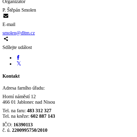
Organizátor
P. Štěpán Smolen
E-mail
smolen@dltm.cz
Sdílejte událost
Kontakt
Adresa farního úřadu:
Horní náměstí 12
466 01 Jablonec nad Nisou
Tel. na faru:
483 312 327
Tel. na kněze:
602 887 143
IČO:
16390113
č. ú.
2200995750/2010