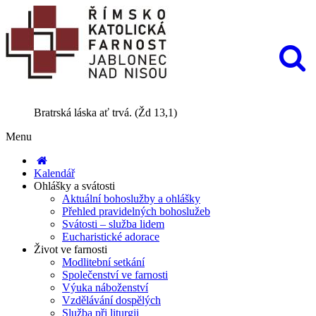
Bratrská láska ať trvá. (Žd 13,1)
Menu
Kalendář
Ohlášky a svátosti
Aktuální bohoslužby a ohlášky
Přehled pravidelných bohoslužeb
Svátosti – služba lidem
Eucharistické adorace
Život ve farnosti
Modlitební setkání
Společenství ve farnosti
Výuka náboženství
Vzdělávání dospělých
Služba při liturgii