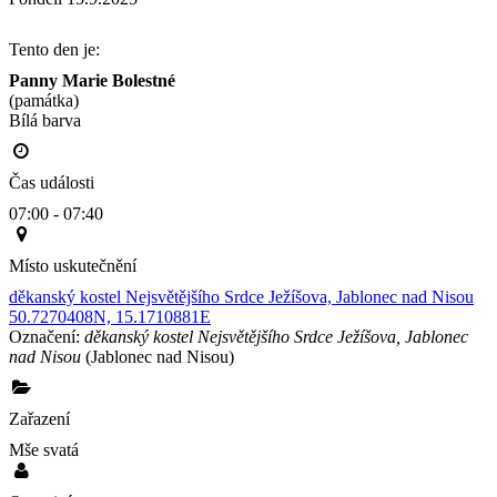
Tento den je:
Panny Marie Bolestné
(památka)
Bílá barva                                                                                        
Čas události
07:00 - 07:40
Místo uskutečnění
děkanský kostel Nejsvětějšího Srdce Ježíšova, Jablonec nad Nisou
50.7270408N, 15.1710881E
Označení:
děkanský kostel Nejsvětějšího Srdce Ježíšova, Jablonec
nad Nisou
(Jablonec nad Nisou)
Zařazení
Mše svatá