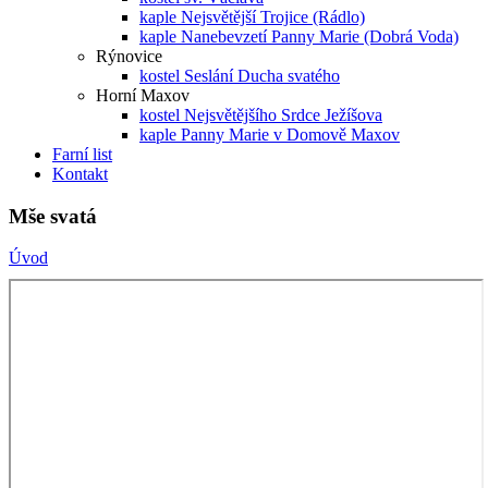
kaple Nejsvětější Trojice (Rádlo)
kaple Nanebevzetí Panny Marie (Dobrá Voda)
Rýnovice
kostel Seslání Ducha svatého
Horní Maxov
kostel Nejsvětějšího Srdce Ježíšova
kaple Panny Marie v Domově Maxov
Farní list
Kontakt
Mše svatá
Úvod