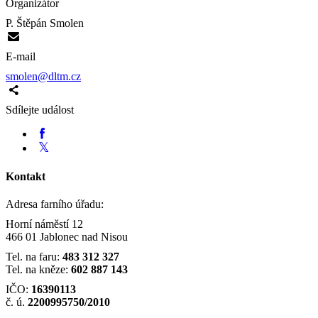
Organizátor
P. Štěpán Smolen
E-mail
smolen@dltm.cz
Sdílejte událost
Kontakt
Adresa farního úřadu:
Horní náměstí 12
466 01 Jablonec nad Nisou
Tel. na faru:
483 312 327
Tel. na kněze:
602 887 143
IČO:
16390113
č. ú.
2200995750/2010