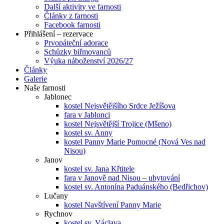
Další aktivity ve farnosti
Články z farnosti
Facebook farnosti
Přihlášení – rezervace
Prvopáteční adorace
Schůzky biřmovanců
Výuka náboženství 2026/27
Články
Galerie
Naše farnosti
Jablonec
kostel Nejsvětějšího Srdce Ježíšova
fara v Jablonci
kostel Nejsvětější Trojice (Mšeno)
kostel sv. Anny
kostel Panny Marie Pomocné (Nová Ves nad
Nisou)
Janov
kostel sv. Jana Křtitele
fara v Janově nad Nisou – ubytování
kostel sv. Antonína Paduánského (Bedřichov)
Lučany
kostel Navštívení Panny Marie
Rychnov
kostel sv. Václava