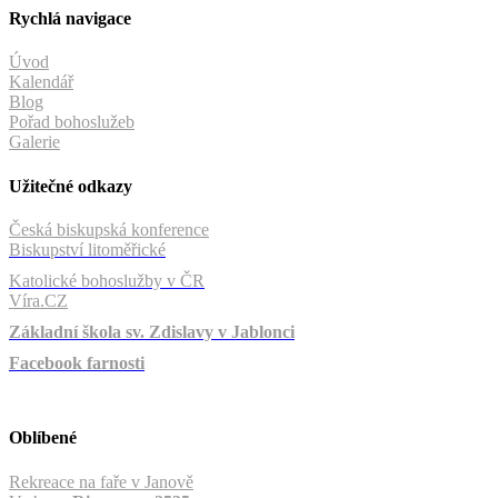
Rychlá navigace
Úvod
Kalendář
Blog
Pořad bohoslužeb
Galerie
Užitečné odkazy
Česká biskupská konference
Biskupství litoměřické
Katolické bohoslužby v ČR
Víra.CZ
Základní škola sv. Zdislavy v Jablonci
Facebook farnosti
Oblíbené
Rekreace na faře v Janově