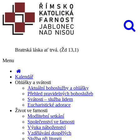
Bratrská láska ať trvá. (Žd 13,1)
Menu
Kalendář
Ohlášky a svátosti
Aktuální bohoslužby a ohlášky
Přehled pravidelných bohoslužeb
Svátosti – služba lidem
Eucharistické adorace
Život ve farnosti
Modlitební setkání
Společenství ve farnosti
Výuka náboženství
Vzdělávání dospělých
Služba při liturgii