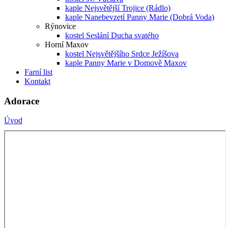
kaple Nejsvětější Trojice (Rádlo)
kaple Nanebevzetí Panny Marie (Dobrá Voda)
Rýnovice
kostel Seslání Ducha svatého
Horní Maxov
kostel Nejsvětějšího Srdce Ježíšova
kaple Panny Marie v Domově Maxov
Farní list
Kontakt
Adorace
Úvod