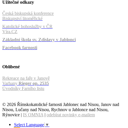
Užitečné odkazy
Česká biskupská konference
Biskupství litoměřické
Katolické bohoslužby v ČR
Víra.CZ
Základní škola sv. Zdislavy v Jablonci
Facebook farnosti
Oblíbené
Rekreace na faře v Janově
Varhany
Rieger op. 2535
Úvodníky Farního listu
© 2026 Římskokatolické farnosti Jablonec nad Nisou, Janov nad
Nisou, Lučany nad Nisou, Rychnov u Jablonce nad Nisou,
Rýnovice |
IS OMNIA
|
odebírat novinky e-mailem
Select Language
▼