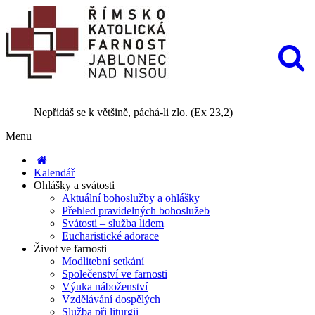
Nepřidáš se k většině, páchá-li zlo. (Ex 23,2)
Menu
Kalendář
Ohlášky a svátosti
Aktuální bohoslužby a ohlášky
Přehled pravidelných bohoslužeb
Svátosti – služba lidem
Eucharistické adorace
Život ve farnosti
Modlitební setkání
Společenství ve farnosti
Výuka náboženství
Vzdělávání dospělých
Služba při liturgii