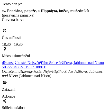
Tento den je:
sv. Ponciána, papeže, a Hippolyta, kněze, mučedníků
(nezávazná památka)
Červená barva                                                                                     
Čas události
18:30 - 19:30
Místo uskutečnění
děkanský kostel Nejsvětějšího Srdce Ježíšova, Jablonec nad Nisou
50.7270408N, 15.1710881E
Označení:
děkanský kostel Nejsvětějšího Srdce Ježíšova, Jablonec
nad Nisou
(Jablonec nad Nisou)
Zařazení
Adorace
Sdílejte událost