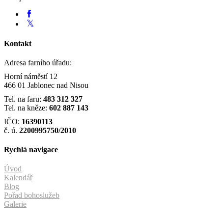
Kontakt
Adresa farního úřadu:
Horní náměstí 12
466 01 Jablonec nad Nisou
Tel. na faru:
483 312 327
Tel. na kněze:
602 887 143
IČO:
16390113
č. ú.
2200995750/2010
Rychlá navigace
Úvod
Kalendář
Blog
Pořad bohoslužeb
Galerie