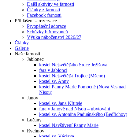
Další aktivity ve farnosti
Články z farnosti
Facebook farnosti
Přihlášení – rezervace
Prvopáteční adorace
Schůzky biřmovanců
Výuka náboženství 2026/27
Články
Galerie
Naše farnosti
Jablonec
kostel Nejsvětějšího Srdce Ježíšova
fara v Jablonci
kostel Nejsvětější Trojice (Mšeno)
kostel sv. Anny
kostel Panny Marie Pomocné (Nová Ves nad
Nisou)
Janov
kostel sv. Jana Křtitele
fara v Janově nad Nisou – ubytování
kostel sv. Antonína Paduánského (Bedřichov)
Lučany
kostel Navštívení Panny Marie
Rychnov
kostel sv. Václava