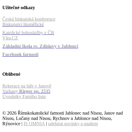
Užitečné odkazy
Česká biskupská konference
Biskupství litoměřické
Katolické bohoslužby v ČR
Víra.CZ
Základní škola sv. Zdislavy v Jablonci
Facebook farnosti
Oblíbené
Rekreace na faře v Janově
Varhany
Rieger op. 2535
Úvodníky Farního listu
© 2026 Římskokatolické farnosti Jablonec nad Nisou, Janov nad
Nisou, Lučany nad Nisou, Rychnov u Jablonce nad Nisou,
Rýnovice |
IS OMNIA
|
odebírat novinky e-mailem