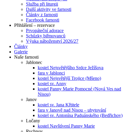
Služba při liturgii
Další aktivity ve farnosti
Články z farnosti
Facebook farnosti
Přihlášení – rezervace
Prvopáteční adorace
Schůzky biřmovanců
Výuka náboženství 2026/27
Články
Galerie
Naše farnosti
Jablonec
kostel Nejsvětějšího Srdce Ježíšova
fara v Jablonci
kostel Nejsvětější Trojice (Mšeno)
kostel sv. Anny
kostel Panny Marie Pomocné (Nová Ves nad
Nisou)
Janov
kostel sv. Jana Křtitele
fara v Janově nad Nisou – ubytování
kostel sv. Antonína Paduánského (Bedřichov)
Lučany
kostel Navštívení Panny Marie
Rychnov