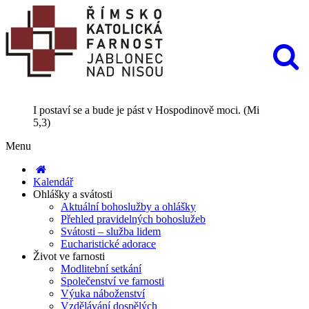
I postaví se a bude je pást v Hospodinově moci. (Mi
5,3)
Menu
Kalendář
Ohlášky a svátosti
Aktuální bohoslužby a ohlášky
Přehled pravidelných bohoslužeb
Svátosti – služba lidem
Eucharistické adorace
Život ve farnosti
Modlitební setkání
Společenství ve farnosti
Výuka náboženství
Vzdělávání dospělých