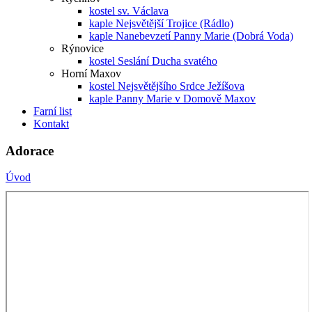
kostel sv. Václava
kaple Nejsvětější Trojice (Rádlo)
kaple Nanebevzetí Panny Marie (Dobrá Voda)
Rýnovice
kostel Seslání Ducha svatého
Horní Maxov
kostel Nejsvětějšího Srdce Ježíšova
kaple Panny Marie v Domově Maxov
Farní list
Kontakt
Adorace
Úvod